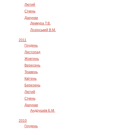
Лютий
Січень
Дарунки
Демкура Т.В.
Лозінський В.М.
2011
Грудень
Листопад
Жовтень
Вересень
Травень
Квітень
Березень
Лютий
Січень
Дарунки
Андрушків Б.М.
2010
Грудень