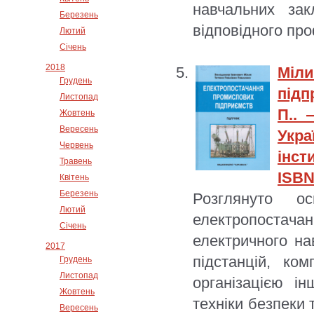
навчальних закл
Березень
відповідного пр
Лютий
Січень
2018
Міл
Грудень
підп
Листопад
П.. 
Жовтень
Вересень
Укр
Червень
інст
Травень
ISBN
Квітень
Березень
Розглянуто о
Лютий
електропостач
Січень
електричного н
2017
підстанцій, ко
Грудень
Листопад
організацією і
Жовтень
техніки безпеки 
Вересень