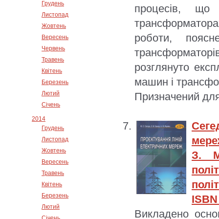
Грудень
процесів, що
Листопад
трансформаторах
Жовтень
роботи, поясн
Вересень
Червень
трансформаторі
Травень
розглянуто експл
Квітень
машин і трансфо
Березень
Лютий
Призначений для
Січень
2014
Сеге
Грудень
мере
Листопад
Жовтень
З. 
Вересень
полі
Травень
політ
Квітень
Березень
ISBN 
Лютий
Викладено основ
Січень