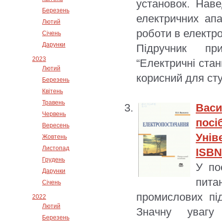
установок. Наве
Березень
електричних апа
Лютий
роботи в електр
Січень
Дарунки
Підручник пр
2023
“Електричні стан
Лютий
корисний для сту
Березень
Квітень
Травень
Васи
Червень
пос
Вересень
Унів
Жовтень
Листопад
ISBN
Грудень
У по
Дарунки
пита
Січень
промислових пі
2022
Лютий
Значну увагу
Березень