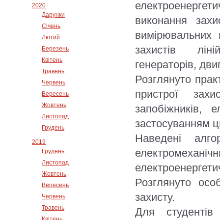
електроенергет
2020
Дарунки
виконання захи
Січень
вимірювальних 
Лютий
захистів ліні
Березень
Квітень
генераторів, дви
Травень
Розглянуто практ
Червень
пристрої захи
Вересень
Жовтень
запобіжників, 
Листопад
застосуванням ц
Грудень
Наведені алго
2019
електромехані
Грудень
Листопад
електроенергети
Жовтень
Розглянуто осо
Вересень
захисту.
Червень
Травень
Для студентів
Квітень