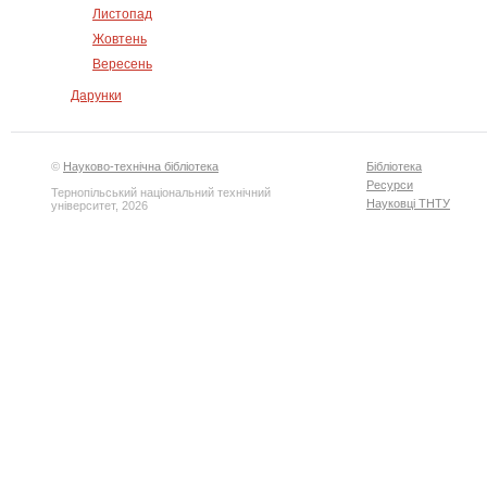
Листопад
Жовтень
Вересень
Дарунки
©
Науково-технічна бібліотека
Бібліотека
Ресурси
Тернопільський національний технічний
Науковці ТНТУ
університет, 2026