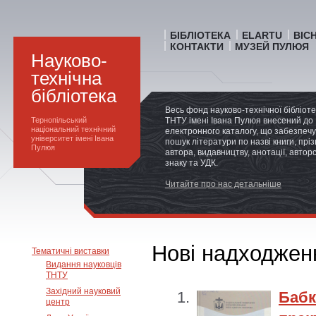
БІБЛІОТЕКА
ELARTU
ВІС
КОНТАКТИ
МУЗЕЙ ПУЛЮЯ
Науково-
технічна
бібліотека
Весь фонд науково-технічної бібліот
Тернопільський
ТНТУ імені Івана Пулюя внесений до
національний технічний
електронного каталогу, що забезпечу
університет імені Івана
пошук літератури по назві книги, прі
Пулюя
автора, видавництву, анотації, автор
знаку та УДК.
Читайте про нас детальніше
Нові надходженн
Тематичні виставки
Видання науковців
ТНТУ
Західний науковий
Бабк
центр