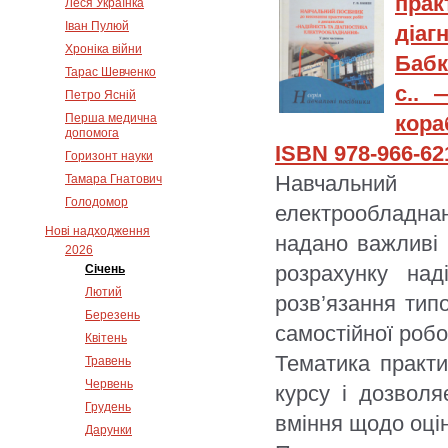
прак
Леся Українка
Іван Пулюй
діаг
Хроніка війни
Бабк
Тарас Шевченко
с.. 
Петро Ясній
Перша медична
кора
допомога
ISBN 978-966-62
Горизонт науки
Навчальний
Тамара Гнатович
Голодомор
електрообладна
Нові надходження
надано важливі в
2026
розрахунку над
Січень
Лютий
розв’язання типо
Березень
самостійної робо
Квітень
Тематика практ
Травень
Червень
курсу і дозволя
Грудень
вміння щодо оці
Дарунки