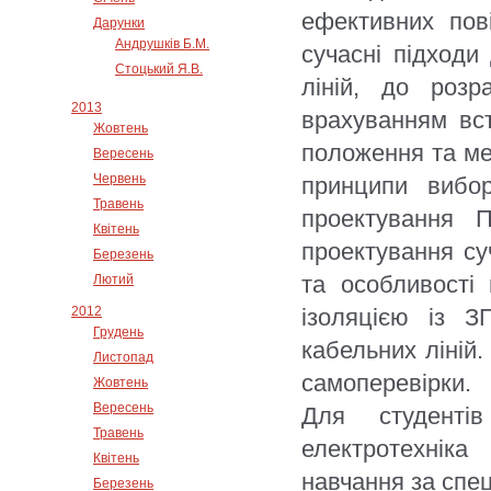
ефективних пов
Дарунки
Андрушків Б.М.
сучасні підходи
Стоцький Я.В.
ліній, до розр
2013
врахуванням вст
Жовтень
положення та мет
Вересень
Червень
принципи вибор
Травень
проектування 
Квітень
проектування су
Березень
та особливості
Лютий
2012
ізоляцією із З
Грудень
кабельних ліній.
Листопад
самоперевірки.
Жовтень
Вересень
Для студентів
Травень
електротехніка
Квітень
навчання за спец
Березень