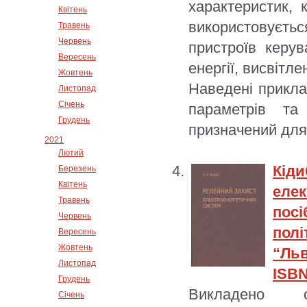
характеристик, 
Квітень
використовуєт
Травень
Червень
пристроїв керув
Вересень
енергії, висвітл
Жовтень
Наведені прикла
Листопад
Січень
параметрів та
Грудень
призначений для
2021
Лютий
Кі
Березень
Квітень
еле
Травень
пос
Червень
полі
Вересень
Жовтень
“Льв
Листопад
ISBN
Грудень
Викладено о
Січень