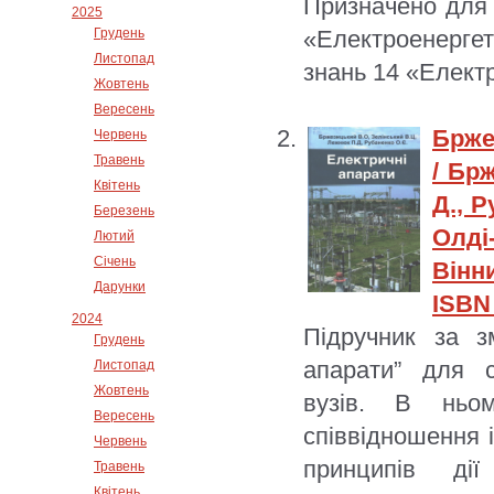
Призначено для 
2025
Грудень
«Електроенергети
Листопад
знань 14 «Електр
Жовтень
Вересень
Брже
Червень
Травень
/ Бр
Квітень
Д., 
Березень
Олді
Лютий
Січень
Вінн
Дарунки
ISBN 
2024
Підручник за з
Грудень
апарати” для с
Листопад
Жовтень
вузів. В ньом
Вересень
співвідношення 
Червень
принципів дії
Травень
Квітень