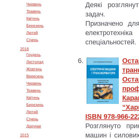
Деякі розгляну
Червень
Травень
задач.
Квітень
Призначено для
Березень
електротехнік
Лютий
Січень
спеціальностей.
2016
Грудень
Ост
Листопад
тра
Жовтень
Вересень
Оста
Червень
проф
Травень
Кара
Квітень
Березень
“Хар
Лютий
ISBN 978-966-22
Січень
Розглянуто при
Дарунки
машин і силови
2015