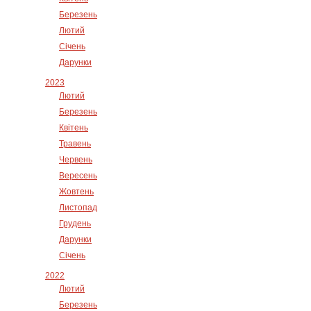
Березень
Лютий
Січень
Дарунки
2023
Лютий
Березень
Квітень
Травень
Червень
Вересень
Жовтень
Листопад
Грудень
Дарунки
Січень
2022
Лютий
Березень