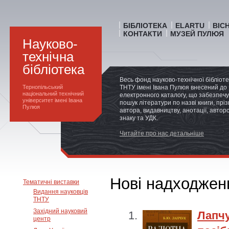
БІБЛІОТЕКА
ELARTU
ВІС
КОНТАКТИ
МУЗЕЙ ПУЛЮЯ
Науково-
технічна
бібліотека
Весь фонд науково-технічної бібліот
Тернопільський
ТНТУ імені Івана Пулюя внесений до
національний технічний
електронного каталогу, що забезпечу
університет імені Івана
пошук літератури по назві книги, прі
Пулюя
автора, видавництву, анотації, автор
знаку та УДК.
Читайте про нас детальніше
Нові надходженн
Тематичні виставки
Видання науковців
ТНТУ
Західний науковий
Лапч
центр