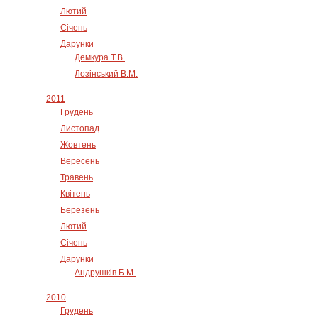
Лютий
Січень
Дарунки
Демкура Т.В.
Лозінський В.М.
2011
Грудень
Листопад
Жовтень
Вересень
Травень
Квітень
Березень
Лютий
Січень
Дарунки
Андрушків Б.М.
2010
Грудень