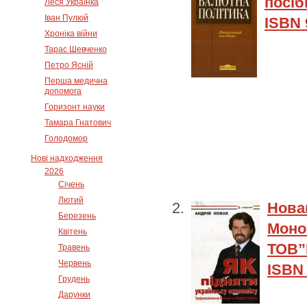
посіб
Леся Українка
Іван Пулюй
ISBN 
Хроніка війни
Тарас Шевченко
Петро Ясній
Перша медична
допомога
Горизонт науки
Тамара Гнатович
Голодомор
Нові надходження
2026
Січень
Лютий
Нова
Березень
Моно
Квітень
ТОВ”І
Травень
Червень
ISBN 
Грудень
Дарунки