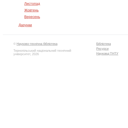
Листопад
Жовтень
Вересень
Дарунки
©
Науково-технічна бібліотека
Бібліотека
Ресурси
Тернопільський національний технічний
Науковці ТНТУ
університет, 2026