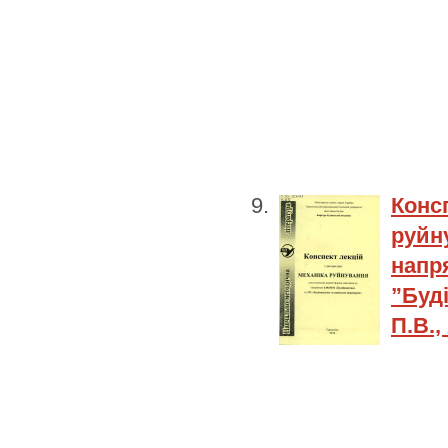
Кон
руйн
нап
”Буді
П.В.,