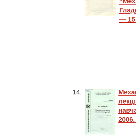
”Мех
Глад
— 15 
Меха
лекц
навча
2006.