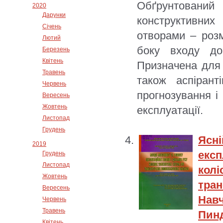
Обґрунтовани
2020
Дарунки
конструктивни
Січень
отворами – роз
Лютий
боку входу до
Березень
Квітень
Призначена для 
Травень
також аспірант
Червень
прогнозування і
Вересень
Жовтень
експлуатації.
Листопад
Грудень
Ясн
2019
екс
Грудень
Листопад
ко
Жовтень
тра
Вересень
Навч
Червень
Травень
Пинд
Квітень