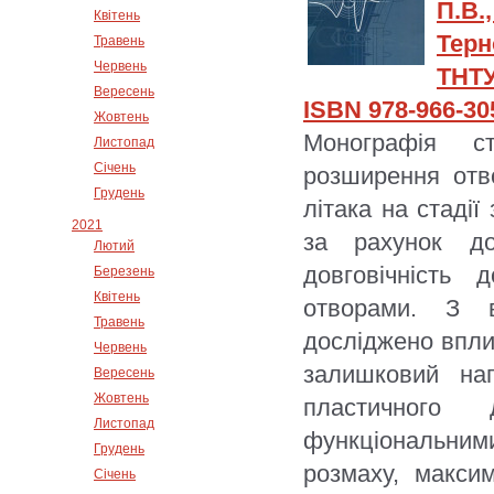
П.В.
Квітень
Терн
Травень
Червень
ТНТУ
Вересень
ISBN 978-966-30
Жовтень
Монографія с
Листопад
Січень
розширення отво
Грудень
літака на стадії
2021
за рахунок д
Лютий
довговічність
Березень
Квітень
отворами. З в
Травень
досліджено впли
Червень
залишковий на
Вересень
Жовтень
пластичного
Листопад
функціональни
Грудень
розмаху, макси
Січень