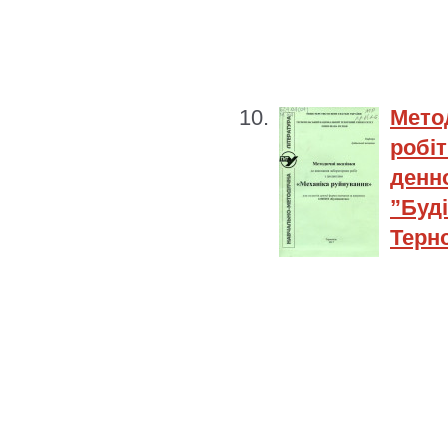
Мето
робі
ден
”Буді
Терно