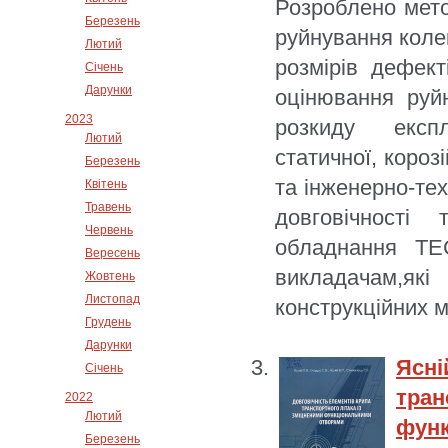
Розроблено мето
Березень
руйнування колек
Лютий
розмірів дефект
Січень
Дарунки
оцінювання руй
2023
розкиду експл
Лютий
статичної, короз
Березень
та інженерно-тех
Квітень
Травень
довговічності
Червень
обладнання ТЕ
Вересень
викладачам,які 
Жовтень
Листопад
конструкційних м
Грудень
Дарунки
Ясн
Січень
тра
2022
Лютий
функ
Березень