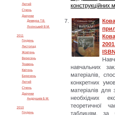
Лютий
конструкційних м
Січень
Дарунки
Ков
Демкура Т.В.
Лозінський В.М.
при
Кова
2011
Грудень
2001
Листопад
ISBN
Жовтень
Навч
Вересень
Травень
навчальних за
Квітень
матеріалів, спо
Березень
конкретних умо
Лютий
Січень
матеріалів для 
Дарунки
необхідних ек
Андрушків Б.М.
теоретичної ч
2010
таблицям, за 
Грудень