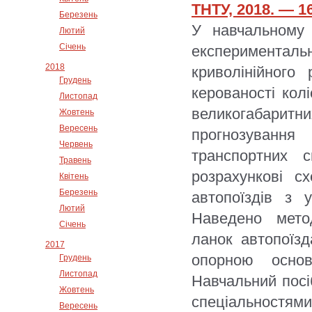
ТНТУ, 2018. — 16
Березень
У навчальному 
Лютий
Січень
експеримента
2018
криволінійного
Грудень
керованості кол
Листопад
великогабарит
Жовтень
Вересень
прогнозування 
Червень
транспортних с
Травень
розрахункові с
Квітень
Березень
автопоїздів з 
Лютий
Наведено мето
Січень
ланок автопоїзд
2017
опорною основ
Грудень
Листопад
Навчальний посі
Жовтень
спеціальностя
Вересень