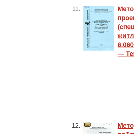
Мето
прое
(сп
житл
6.06
— Тер
Мето