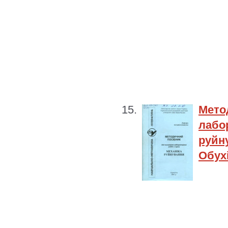
Мет
лаб
руйн
Обухі