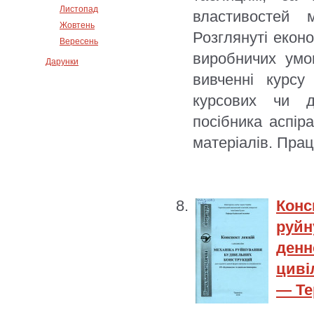
Листопад
властивостей 
Жовтень
Розглянуті еконо
Вересень
виробничих умо
Дарунки
вивченні курсу
курсових чи д
посібника аспір
матеріалів. Пра
Кон
руйн
денн
циві
— Те