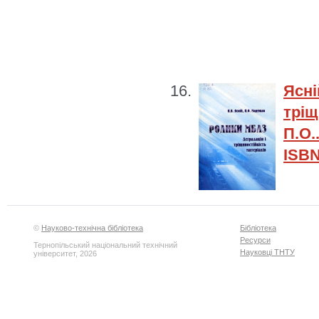
Ясні
тріщ
П.О.
ISBN
©
Науково-технічна бібліотека
Бібліотека
Ресурси
Тернопільський національний технічний
Науковці ТНТУ
університет, 2026