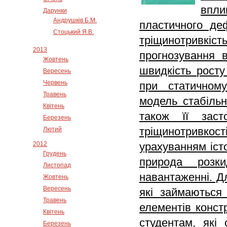
впли
Дарунки
Андрушків Б.М.
пластичного де
Стоцький Я.В.
тріщинотривкіс
2013
прогнозування 
Жовтень
швидкість рост
Вересень
Червень
при статичном
Травень
модель стабільн
Квітень
також її заст
Березень
тріщинотривкост
Лютий
2012
урахуванням іст
Грудень
природа розки
Листопад
навантаженні. Дл
Жовтень
Вересень
які займаються
Травень
ел
ементів конст
Квітень
студентам, які 
Березень