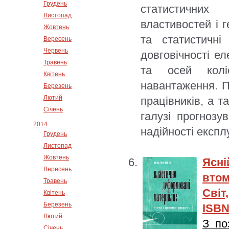
Грудень
статистичних 
Листопад
властивостей і г
Жовтень
та статистичні
Вересень
Червень
довговічності ел
Травень
та осей колі
Квітень
навантаження. П
Березень
Лютий
працівників, а та
Січень
галузі прогнозу
2014
надійності експл
Грудень
Листопад
Жовтень
Ясні
Вересень
втом
Травень
Світ
Квітень
Березень
ISBN
Лютий
З по
Січень