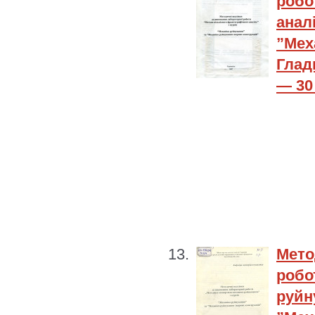
робо
анал
”Мех
Глад
— 30 
Мето
роб
руйн