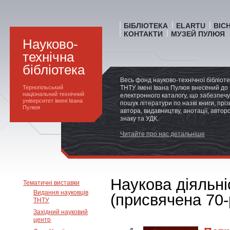
БІБЛІОТЕКА
ELARTU
ВІС
КОНТАКТИ
МУЗЕЙ ПУЛЮЯ
Науково-
технічна
бібліотека
Весь фонд науково-технічної бібліот
Тернопільський
ТНТУ імені Івана Пулюя внесений до
національний технічний
електронного каталогу, що забезпечу
університет імені Івана
пошук літератури по назві книги, прі
Пулюя
автора, видавництву, анотації, автор
знаку та УДК.
Читайте про нас детальніше
Наукова діяльн
Тематичні виставки
Видання науковців
(присвячена 70-
ТНТУ
Західний науковий
центр