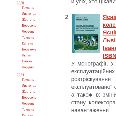
й усіх, хто цікав
2025
Грудень
Листопад
Ясні
Жовтень
коле
Вересень
Ясні
Червень
Травень
Льві
Квітень
Іван
Березень
ISBN
Лютий
Січень
У монографії, з
Дарунки
експлуатаційн
2024
розтріскування
Грудень
експлуатованої 
Листопад
Жовтень
а також їх змі
Вересень
стану колектора
Червень
навантаження
Травень
Квітень