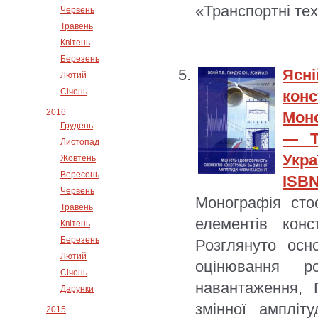
«Транспортні те
Червень
Травень
Квітень
Березень
Ясні
Лютий
Січень
конс
2016
Моно
Грудень
— Т
Листопад
Укра
Жовтень
Вересень
ISBN
Червень
Монографія сто
Травень
елементів конс
Квітень
Березень
Розглянуто осно
Лютий
оцінювання р
Січень
навантаження, 
Дарунки
змінної ампліт
2015