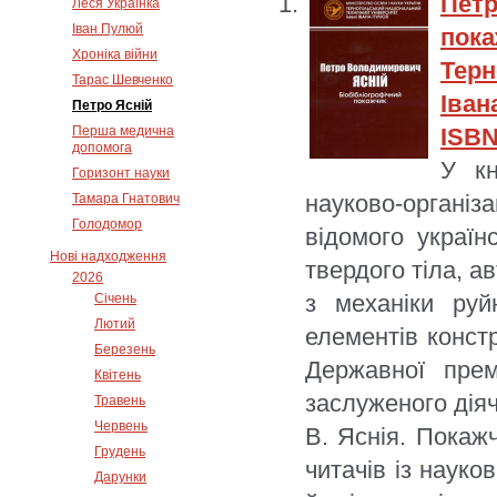
Пет
Леся Українка
Іван Пулюй
пока
Хроніка війни
Терн
Тарас Шевченко
Іван
Петро Ясній
Перша медична
ISBN
допомога
У кн
Горизонт науки
науково-органі
Тамара Гнатович
Голодомор
відомого україн
Нові надходження
твердого тіла, 
2026
з механіки руйн
Січень
Лютий
елементів констр
Березень
Державної прем
Квітень
заслуженого діяч
Травень
Червень
В. Яснія. Покаж
Грудень
читачів із науко
Дарунки