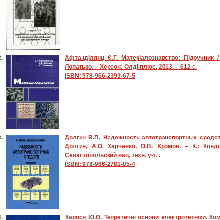
Афтанділянц Є.Г. Матеріалознавство: Підручник / 
Лопатько. – Херсон: Олді-плюс, 2013. – 612 с.
ISBN: 978-966-2393-67-5
Долгин В.П. Надежность автотранспортных средств
Долгин, А.О. Харченко, О.В. Хромов. – К.: Кон
Севастопольский нац. техн. у-т. .
ISBN: 978-966-2781-85-4
Карпов Ю.О. Теоретичні основи електротехніки. К