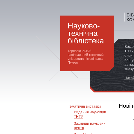
БІ
КО
Науково-
технічна
бібліотека
Весь 
Тернопільський
ТНТУ 
національний технічний
елект
університет імені Івана
пошук
Пулюя
автор
знаку
Читай
Нові 
Тематичні виставки
Видання науковців
ТНТУ
Західний науковий
центр