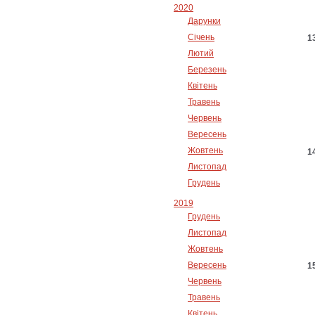
2020
Дарунки
Січень
Лютий
Березень
Квітень
Травень
Червень
Вересень
Жовтень
Листопад
Грудень
2019
Грудень
Листопад
Жовтень
Вересень
Червень
Травень
Квітень