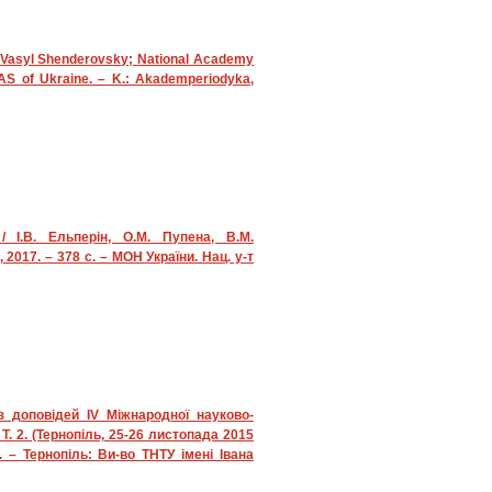
/ Vasyl Shenderovsky; National Academy
 NAS of Ukraine. – K.: Akademperiodyka,
/ І.В. Ельперін, О.М. Пупена, В.М.
, 2017. – 378 с. – МОН України. Нац. у-т
з доповідей IV Міжнародної науково-
Т. 2. (Тернопіль, 25-26 листопада 2015
я. – Тернопіль: Ви-во ТНТУ імені Івана