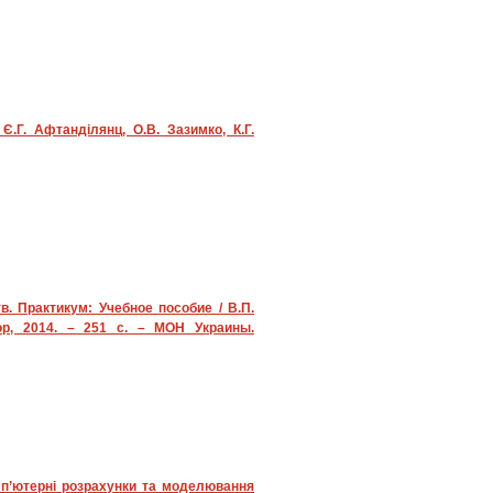
Є.Г. Афтанділянц, О.В. Зазимко, К.Г.
. Практикум: Учебное пособие / В.П.
дор, 2014. – 251 с. – МОН Украины.
омп’ютерні розрахунки та моделювання