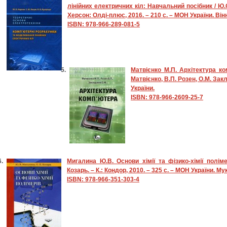
лінійних електричних кіл: Навчальний посібник / Ю.О
Херсон: Олді-плюс, 2016. – 210 с. – МОН України. Вінн
ISBN: 978-966-289-081-5
Матвієнко М.П. Архітектура ко
Матвієнко, В.П. Розен, О.М. Закл
України.
ISBN: 978-966-2609-25-7
Мигалина Ю.В. Основи хімії та фізико-хімії поліме
Козарь. – К.: Кондор, 2010. – 325 с. – МОН України. 
ISBN: 978-966-351-303-4