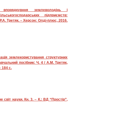
 впорядкувння землеволодінь і
ільськогосподарських підприємств:
 Р.А. Третяк. – Херсон: Олді-плюс, 2016.
зація землекористування структурних
вчальний посібник: Ч. 4 / А.М. Третяк,
 184 с.
світ науки. Кн. 3. – К.: ВД “Простір”,