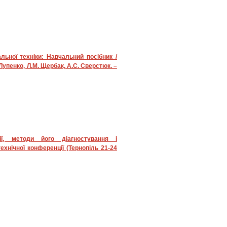
льної техніки: Навчальний посібник /
 Лупенко, Л.М. Щербак, А.С. Сверстюк. –
ї, методи його діагностування і
ехнічної конференції (Тернопіль 21-24