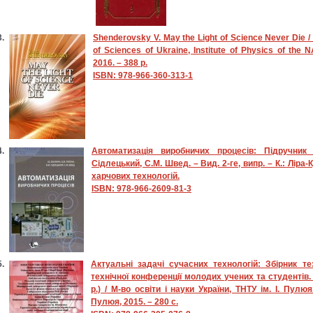
Shenderovsky V. May the Light of Science Never Die 
of Sciences of Ukraine, Institute of Physics of the
2016. – 388 p.
ISBN: 978-966-360-313-1
Автоматизація виробничих процесів: Підручник 
Сідлецький, С.М. Швед. – Вид. 2-ге, випр. – К.: Ліра-К
харчових технологій.
ISBN: 978-966-2609-81-3
Актуальні задачі сучасних технологій: Збірник те
технічної конференції молодих учених та студентів. 
р.) / М-во освіти і науки України, ТНТУ ім. І. Пулю
Пулюя, 2015. – 280 с.