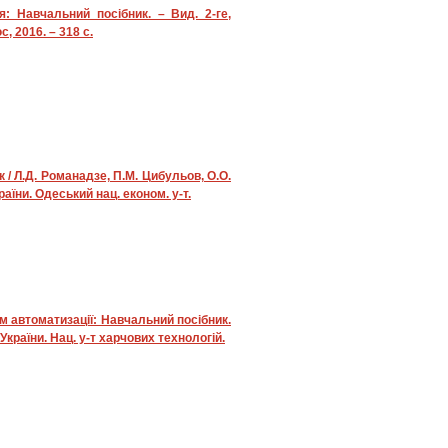
я: Навчальний посібник. – Вид. 2-ге,
, 2016. – 318 с.
 / Л.Д. Романадзе, П.М. Цибульов, О.О.
раїни. Одеський нац. економ. у-т.
м автоматизації: Навчальний посібник.
Н України. Нац. у-т харчових технологій.