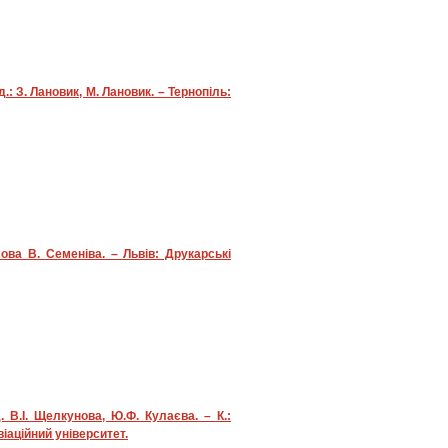
: З. Лановик, М. Лановик. – Тернопіль:
ова В. Семеніва. – Львів: Друкарські
 В.І. Щелкунова, Ю.Ф. Кулаєва. – К.:
віаційний університет.