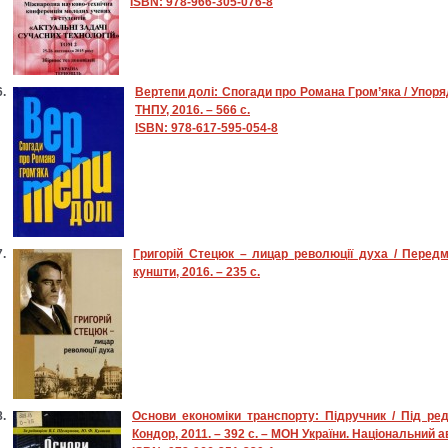
ISBN: 978-966-305-076-8
Вертепи долі: Спогади про Романа Гром’яка / Упоряд.
ТНПУ, 2016. – 566 с.
ISBN: 978-617-595-054-8
Григорій Стецюк – лицар революції духа / Передм
куншти, 2016. – 235 с.
Основи економіки транспорту: Підручник / Під ред.
Кондор, 2011. – 392 с. – МОН України. Національний а