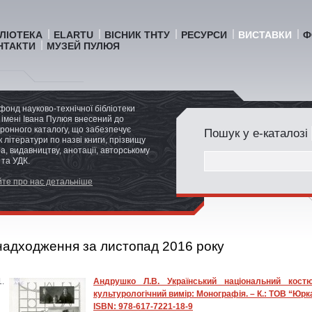
БЛІОТЕКА
ELARTU
ВІСНИК ТНТУ
РЕСУРСИ
ВИСТАВКИ
Ф
НТАКТИ
МУЗЕЙ ПУЛЮЯ
фонд науково-технічної бібліотеки
імені Івана Пулюя внесений до
ронного каталогу, що забезпечує
Пошук у е-каталозі
 літератури по назві книги, прізвищу
а, видавництву, анотації, авторському
 та УДК.
те про нас детальніше
надходження за листопад 2016 року
Андрушко Л.В. Український національний кост
культурологічний вимір: Монографія. – К.: ТОВ “Юрка
ISBN: 978-617-7221-18-9