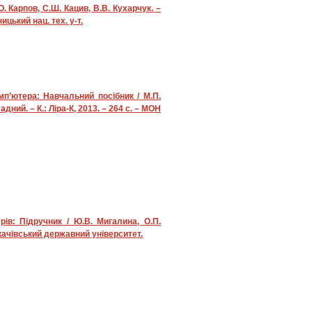
. Карпов, С.Ш. Кацив, В.В. Кухарчук. –
ицький нац. тех. у-т.
мп’ютера: Навчальний посібник / М.П.
адний. – К.: Ліра-К, 2013. – 264 с. – МОН
рів: Підручник / Ю.В. Мигалина, О.П.
Мукачівський державний університет.