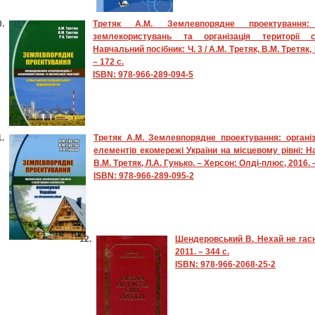
Третяк А.М. Землевпорядне проектування:
землекористувань та організація території с
Навчальний посібник: Ч. 3 / А.М. Третяк, В.М. Третяк,
– 172 с.
ISBN: 978-966-289-094-5
Третяк А.М. Землевпорядне проектування: органі
елементів екомережі України на місцевому рівні: На
В.М. Третяк, Л.А. Гунько. – Херсон: Олді-плюс, 2016. –
ISBN: 978-966-289-095-2
Шендеровський В. Нехай не гасне 
2011. – 344 с.
ISBN: 978-966-2068-25-2