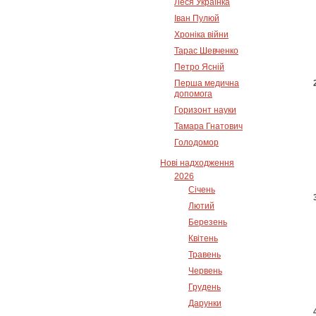
Леся Українка
Іван Пулюй
Хроніка війни
Тарас Шевченко
Петро Ясній
Перша медична
допомога
Горизонт науки
Тамара Гнатович
Голодомор
Нові надходження
2026
Січень
Лютий
Березень
Квітень
Травень
Червень
Грудень
Дарунки