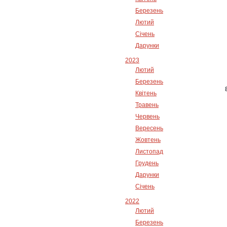
Березень
Лютий
Січень
Дарунки
2023
Лютий
Березень
Квітень
Травень
Червень
Вересень
Жовтень
Листопад
Грудень
Дарунки
Січень
2022
Лютий
Березень