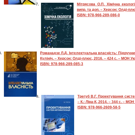
Мітрясова О.П. Хімічна екологі
випр. та доп. – Херсон: Олді-плюс
ISBN: 978-966-289-086-0
Романадзе Л.Д. Інтелектуальна власність: Підручник
Кулініч. – Херсон: Олді-плюс, 2016. – 424 с. – МОН Ук
ISBN: 978-966-289-085-3
Трегуб В.Г. Проектування систе
– К.: Ліра-К, 2014. – 344 с. – МО
ISBN: 978-966-2609-58-5