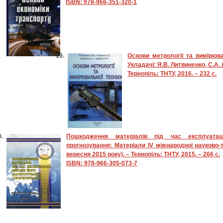
ISBN: 978-966-351-320-1
Основи метрології та вимірюва
Укладачі: Я.В. Литвиненко, С.А.
Тернопіль: ТНТУ, 2016. – 232 с.
Пошкодження матеріалів під час експлуатаці
прогнозування: Матеріали ІV міжнародної науково-т
вересня 2015 року). – Тернопіль: ТНТУ, 2015. – 266 с.
ISBN: 978-966-305-073-7