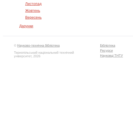
Листопад
Жовтень
Вересень
Дарунки
©
Науково-технічна бібліотека
Бібліотека
Ресурси
Тернопільський національний технічний
Науковці ТНТУ
університет, 2026