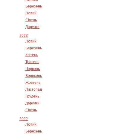
Березень
Лютий
Січень
Дарунки
2023
Лютий
Березень
Квітень
Травень
Червень
Вересень
Жовтень
Листопад
Грудень
Дарунки
Січень
2022
Лютий
Березень