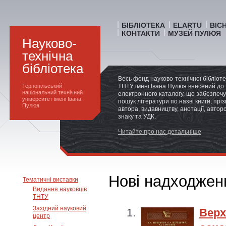
БІБЛІОТЕКА
ELARTU
ВІС
КОНТАКТИ
МУЗЕЙ ПУЛЮЯ
Науково-
технічна
бібліотека
Весь фонд науково-технічної бібліот
Тернопільський
ТНТУ імені Івана Пулюя внесений до
національний технічний
електронного каталогу, що забезпечу
університет імені Івана
пошук літератури по назві книги, прі
Пулюя
автора, видавництву, анотації, автор
знаку та УДК.
Читайте про нас детальніше
Нові надходжен
Тематичні виставки
Видання науковців
ТНТУ
Західний науковий
Вер
центр