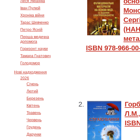
осно
Леся Українка
Іван Пулюй
Моно
Хроніка війни
Серг
Тарас Шевченко
(НАН
Петро Ясній
Перша медична
мета
допомога
ISBN 978-966-00
Горизонт науки
Тамара Гнатович
Голодомор
Нові надходження
2026
Січень
Лютий
Березень
Гор
Квітень
Л.М.
Травень
Червень
ISBN
Грудень
Дарунки