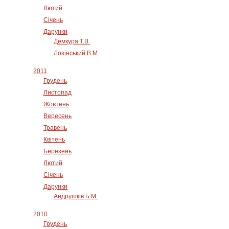
Лютий
Січень
Дарунки
Демкура Т.В.
Лозінський В.М.
2011
Грудень
Листопад
Жовтень
Вересень
Травень
Квітень
Березень
Лютий
Січень
Дарунки
Андрушків Б.М.
2010
Грудень