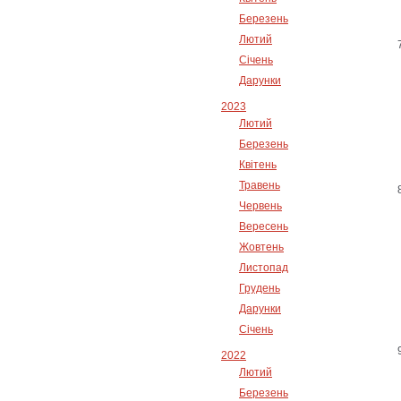
Березень
Лютий
Січень
Дарунки
2023
Лютий
Березень
Квітень
Травень
Червень
Вересень
Жовтень
Листопад
Грудень
Дарунки
Січень
2022
Лютий
Березень