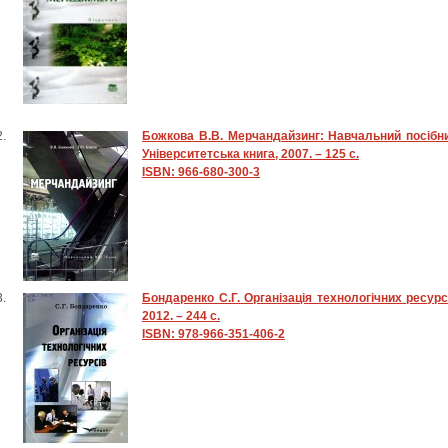
Божкова В.В. Мерчандайзинг: Навчальний посібник
Університетська книга, 2007. – 125 с.
ISBN: 966-680-300-3
Бондаренко С.Г. Організація технологічних ресурсі
2012. – 244 с.
ISBN: 978-966-351-406-2