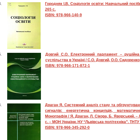
Городняк І.В. Соціологія освіти: Навчальний посібн
265 с.
ISBN: 978-966-140-9
Довгий С.О. Електронний парламент – рушійна
суспільства в Україні / С.О. Довгий, О.О. Сидоренко, 
ISBN: 978-966-171-872-1
Драган Я. Системний аналіз стану та обгрунтуван
сигналів: енергетична концепція, математич
Монографія / Я. Драган, Л. Сікора, Б. Яворський. – Л
с. – МОН України. НУ “Львівська політехніка”. ТНТУ
ISBN: 978-966-345-292-0