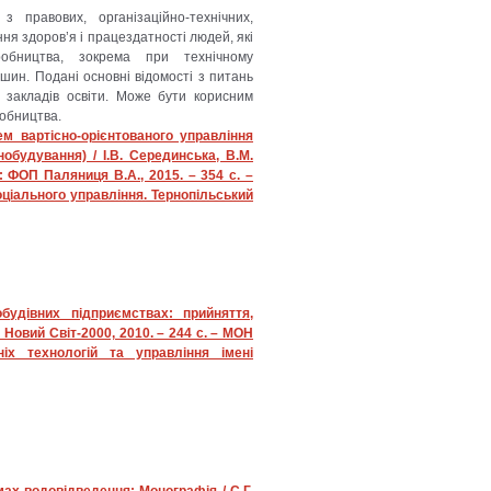
з правових, організаційно-технічних,
ння здоров’я і працездатності людей, які
робництва, зокрема при технічному
шин. Подані основні відомості з питань
 закладів освіти. Може бути корисним
робництва.
ем вартісно-орієнтованого управління
обудування) / І.В. Серединська, В.М.
ь: ФОП Паляниця В.А., 2015. – 354 с. –
оціального управління. Тернопільський
будівних підприємствах: прийняття,
Новий Світ-2000, 2010. – 244 с. – МОН
ніх технологій та управління імені