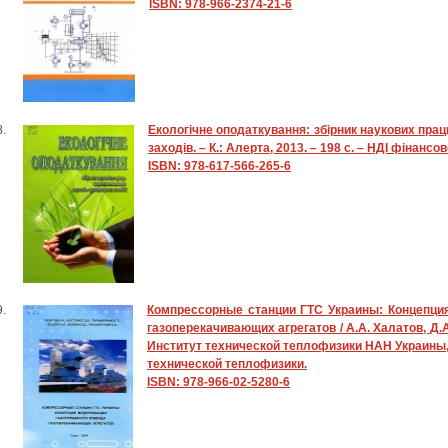
ISBN: 978-966-2374-21-6
Екологічне оподаткування: збірник наукових пра
заходів. – К.: Алерта, 2013. – 198 с. – НДІ фінансо
ISBN: 978-617-566-265-6
Компрессорные станции ГТС Украины: Концепция
газоперекачивающих агрегатов /
А.А.
Халатов,
Д.А
Институт технической теплофизики НАН Украины, 
технической теплофизики.
ISBN: 978-966-02-5280-6