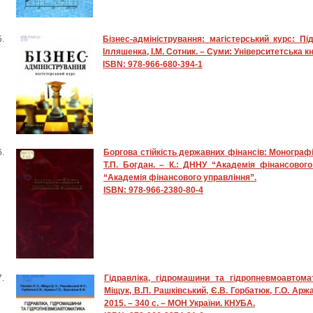
Бізнес-адміністрування: магістерський курс: Пі
Ілляшенка, І.М. Сотник. – Суми: Університетська кни
ISBN: 978-966-680-394-1
Боргова стійкість державних фінансів: Монографія 
Т.П. Богдан. – К.: ДННУ “Академія фінансового
“Академія фінансового управління”.
ISBN: 978-966-2380-80-4
Гідравліка, гідромашини та гідропневмоавтомат
Міщук, В.П. Рашківський, Є.В. Горбатюк, Г.О. Аржа
2015. – 340 с. – МОН України. КНУБА.