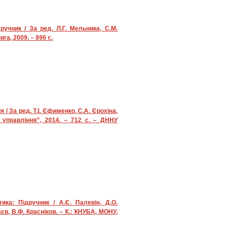
дручник / За ред. Л.Г. Мельника, С.М.
га, 2009. – 896 с.
/ За ред. Т.І. Єфименко, С.А. Єрохіна,
 управління”, 2014. – 712 с. – ДННУ
ика: Підручник / А.Є. Палевін, Д.О.
єв, В.Ф. Красніков. – К.: КНУБА, МОНУ,