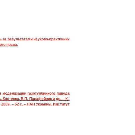
ць за результатами науково-практичних
вого права.
 моденизации газотурбинного пивода
.
Костенко,
В.П.
Парафейник и др. – К.:
2009. – 52 с. – НАН Украины. Институт