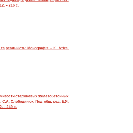
ах водовідведення: Монографія / С.Г.
2. – 216 с.
а реальність: Монографія. – К.: Атіка,
ойчивости стержневых железобетонных
, С.А. Слободянюк. Под общ. ред. Е.Я.
. – 249 с.