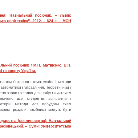
ння: Навчальний посібник. – Львів:
ка політехніка”, 2012. – 624 с. – МОН
ьний посібник / М.П. Матвієнко, В.П.
ді та спорту України.
тя комп’ютерної схемотехніки і методи
автоматики і управління. Теоретичний і
стю вправ та задач для набуття читачем
значено для студентів, аспірантів і
мп’ютерні методи для побудови схем
окремі розділи посібника можуть бути
сподарства (рослинництво): Навчальний
Березовецький. – Суми: Університетська