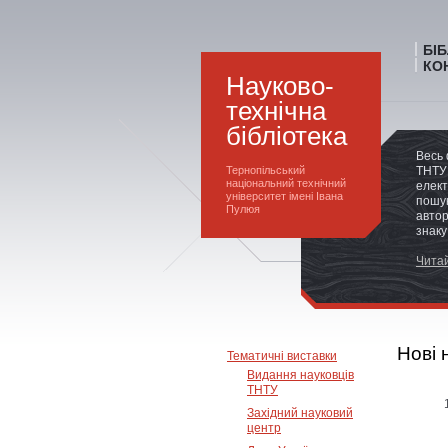
БІ
КО
Науково-
технічна
бібліотека
Весь 
Тернопільський
ТНТУ 
національний технічний
елект
університет імені Івана
пошук
Пулюя
автор
знаку
Читай
Нові 
Тематичні виставки
Видання науковців
ТНТУ
Західний науковий
центр