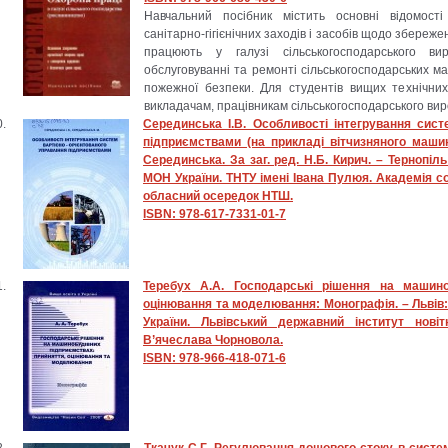
Навчальний посібник містить основні відомості 
санітарно-гігієнічних заходів і засобів щодо збереже
працюють у галузі сільськогосподарського ви
обслуговуванні та ремонті сільськогосподарських ма
пожежної безпеки. Для студентів вищих технічних
викладачам, працівникам сільськогосподарського ви
Серединська І.В. Особливості інтегрування сист
підприємствами (на прикладі вітчизняного машин
Серединська. За заг. ред. Н.Б. Кирич. – Тернопіл
МОН України. ТНТУ імені Івана Пулюя. Академія с
обласний осередок НТШ.
ISBN: 978-617-7331-01-7
Теребух А.А. Господарські рішення на машино
оцінювання та моделювання: Монографія. – Львів: 
України. Львівський державний інститут новіт
В’ячеслава Чорновола.
ISBN: 978-966-418-071-6