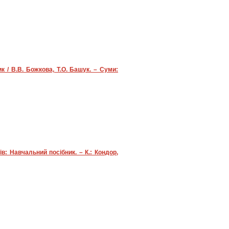
 / В.В. Божкова, Т.О. Башук. – Суми:
в: Навчальний посібник. – К.: Кондор,