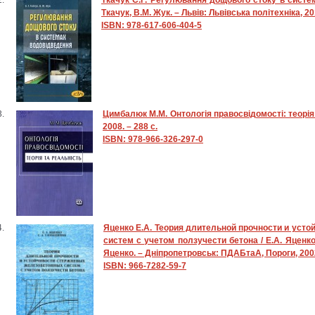
Ткачук С.Г. Регулювання дощового стоку в систем
Ткачук, В.М. Жук. – Львів: Львівська політехніка, 201
ISBN: 978-617-606-404-5
Цимбалюк М.М. Онтологія правосвідомості: теорія т
2008. – 288 с.
ISBN: 978-966-326-297-0
Яценко Е.А. Теория длительной прочности и уст
систем с учетом ползучести бетона / Е.А. Яценко
Яценко. – Дніпропетровськ: ПДАБтаА, Пороги, 2002
ISBN: 966-7282-59-7