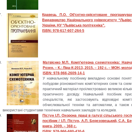
Кравець П.О. Об’єктно-орієнтоване програмува
Видавництво Національного університету “Львівсь
України. НУ “Львівська політехніка”.
ISBN: 978-617-607-264-5
Матвієнко М.П. Комп’ютерна схемотехніка: Навчал
Розен. – К.: Ліра-К-2013, 2015. – 192 с. – МОН, моло
ISBN: 978-966-2609-14-1
У навчальному посібнику викладено основні понят
побудови різноманітних комп’ютерних схем та схем 
практичний матеріал проілюстровано великою кількі
практичного досвіду. Навчальний посібник при
спеціалістів, які застосовують відповідні ко
обчислювальної техніки та автоматики, а також 
використані студентами технічних навчальних закладів та коледжів.
Пістун І.П. Охорона праці в галузі сільського го
посібник / І.П. Пістун, А.П. Березовецький, С.А. 
книга, 2009. – 368 с.
ISBN: 978-966-680-430-6