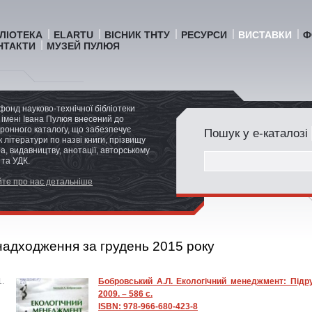
БЛІОТЕКА
ELARTU
ВІСНИК ТНТУ
РЕСУРСИ
ВИСТАВКИ
Ф
НТАКТИ
МУЗЕЙ ПУЛЮЯ
фонд науково-технічної бібліотеки
імені Івана Пулюя внесений до
ронного каталогу, що забезпечує
Пошук у е-каталозі
 літератури по назві книги, прізвищу
а, видавництву, анотації, авторському
 та УДК.
те про нас детальніше
надходження за грудень 2015 року
Бобровський А.Л. Екологічний менеджмент: Підру
2009. – 586 с.
ISBN: 978-966-680-423-8