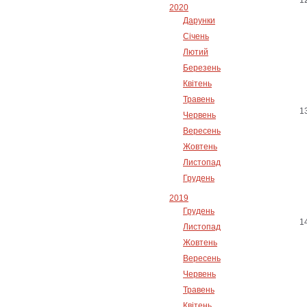
2020
Дарунки
Січень
Лютий
Березень
Квітень
Травень
Червень
Вересень
Жовтень
Листопад
Грудень
2019
Грудень
Листопад
Жовтень
Вересень
Червень
Травень
Квітень