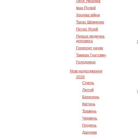
Леся Українка
Іван Пулюй
Хроніка війни
Тарас Шевченко
Петро Ясній
Перша медична
допомога
Горизонт науки
Тамара Гнатович
Голодомор
Нові надходження
2026
Січень
Лютий
Березень
Квітень
Травень
Червень
Грудень
Дарунки