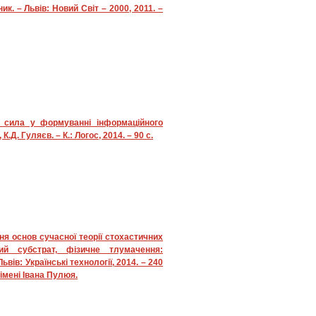
ик. – Львів: Новий Світ – 2000, 2011. –
 сила у формуванні інформаційного
К.Д. Гуляєв. – К.: Логос, 2014. – 90 с.
ня основ сучасної теорії стохастичних
ний субстрат, фізичне тлумачення:
ьвів: Українські технології, 2014. – 240
 імені Івана Пулюя.