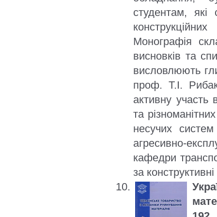
студентам, які 
конструкційни
Монографія скла
висновків та сп
висловлюють гли
проф. Т.I. Риба
активну участь 
та різноманітних
несучих систем
агресивно-експ
кафедри транспо
за конструктивні
Укра
мате
192