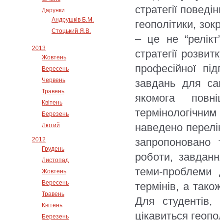
стратегії поведі
Дарунки
Андрушків Б.М.
геополітики, зок
Стоцький Я.В.
– це не “релік
2013
стратегії розви
Жовтень
професійної пі
Вересень
Червень
завдань для са
Травень
якомога повн
Квітень
термінологічни
Березень
наведено перелік
Лютий
2012
запропоновано 
Грудень
роботи, завданн
Листопад
теми-проблеми 
Жовтень
Вересень
термінів, а тако
Травень
Для студентів, 
Квітень
цікавиться геопо
Березень