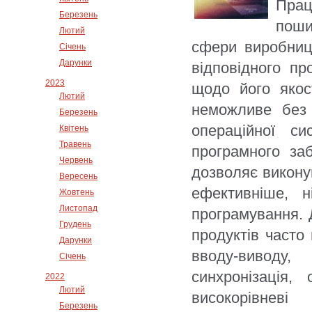
Прац
Березень
поши
Лютий
сфери виробниц
Січень
Дарунки
відповідного пр
2023
щодо його якос
Лютий
неможливе без 
Березень
операційної си
Квітень
Травень
програмного за
Червень
дозволяє викону
Вересень
ефективніше, н
Жовтень
Листопад
програмування. 
Грудень
продуктів часто
Дарунки
вводу-виводу
Січень
синхронізація,
2022
Лютий
високорівнев
Березень