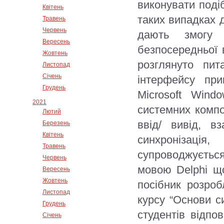
виконувати поді
Квітень
таких випадках д
Травень
Червень
дають змогу 
Вересень
безпосередньої 
Жовтень
розглянуто пит
Листопад
Січень
інтерфейсу при
Грудень
Microsoft Win
2021
системних компо
Лютий
ввід/ вивід, в
Березень
Квітень
синхронізація
Травень
супроводжуєть
Червень
мовою Delphi щ
Вересень
Жовтень
посібник розро
Листопад
курсу “Основи с
Грудень
студентів відпо
Січень