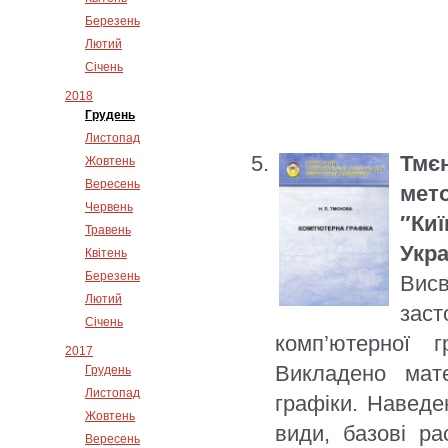
Березень
Лютий
Січень
2018
Грудень
Листопад
Тмє
Жовтень
Вересень
мет
Червень
″Ки
Травень
Укра
Квітень
Березень
Висв
Лютий
заст
Січень
комп’ютерної 
2017
Викладено мате
Грудень
Листопад
графіки. Наведе
Жовтень
види, базові р
Вересень