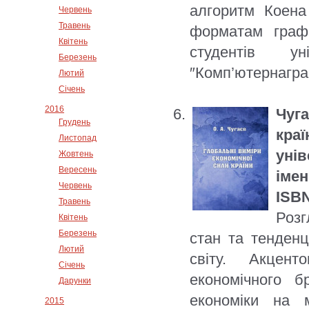
алгоритм Коена
Червень
Травень
форматам граф
Квітень
студентів ун
Березень
″Комп’ютернагра
Лютий
Січень
2016
Чуг
Грудень
кра
Листопад
унів
Жовтень
Вересень
імен
Червень
ISBN
Травень
Розг
Квітень
Березень
стан та тенденц
Лютий
світу. Акцен
Січень
економічного 
Дарунки
економіки на м
2015