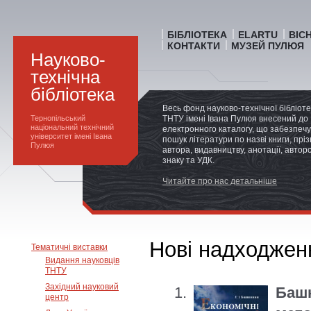
БІБЛІОТЕКА
ELARTU
ВІС
КОНТАКТИ
МУЗЕЙ ПУЛЮЯ
Науково-
технічна
бібліотека
Весь фонд науково-технічної бібліот
Тернопільський
ТНТУ імені Івана Пулюя внесений до
національний технічний
електронного каталогу, що забезпечу
університет імені Івана
пошук літератури по назві книги, прі
Пулюя
автора, видавництву, анотації, автор
знаку та УДК.
Читайте про нас детальніше
Нові надходженн
Тематичні виставки
Видання науковців
ТНТУ
Західний науковий
Баш
центр