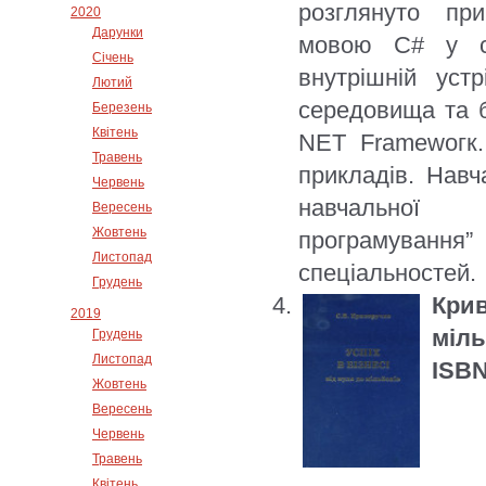
розглянуто при
2020
Дарунки
мовою С# у се
Січень
внутрішній уст
Лютий
середовища та б
Березень
Квітень
NЕТ Framewогк.
Травень
прикладів. Навч
Червень
навчальної п
Вересень
Жовтень
програмування”
Листопад
спеціальностей.
Грудень
Крив
2019
міль
Грудень
Листопад
ISBN
Жовтень
Вересень
Червень
Травень
Квітень