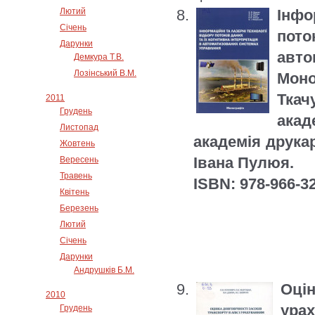
Лютий
Інфо
Січень
пото
Дарунки
авт
Демкура Т.В.
Лозінський В.М.
Моно
Ткач
2011
Грудень
акад
Листопад
академія друкар
Жовтень
Івана Пулюя.
Вересень
Травень
ISBN: 978-966-3
Квітень
Березень
Лютий
Січень
Дарунки
Андрушків Б.М.
Оцін
2010
ура
Грудень