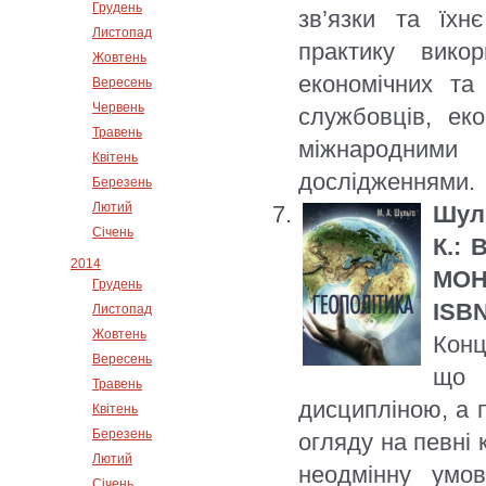
Грудень
зв’язки та їхн
Листопад
практику вико
Жовтень
економічних та
Вересень
Червень
службовців, екон
Травень
міжнародними
Квітень
дослідженнями.
Березень
Лютий
Шуль
Січень
К.: 
2014
МОН 
Грудень
ISBN
Листопад
Жовтень
Конц
Вересень
що 
Травень
дисципліною, а п
Квітень
Березень
огляду на певні 
Лютий
неодмінну умов
Січень