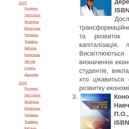
дере
2025
Грудень
ISBN
Листопад
До
Жовтень
трансформаційно
Вересень
та розвиток т
Червень
Травень
капіталізація, 
Квітень
Висвітлюються
Березень
визначення екон
Лютий
Січень
студентів, викла
Дарунки
хто цікавиться
2024
розвитку економі
Грудень
Коно
Листопад
Жовтень
Навч
Вересень
П.О.,
Червень
ISBN
Травень
Квітень