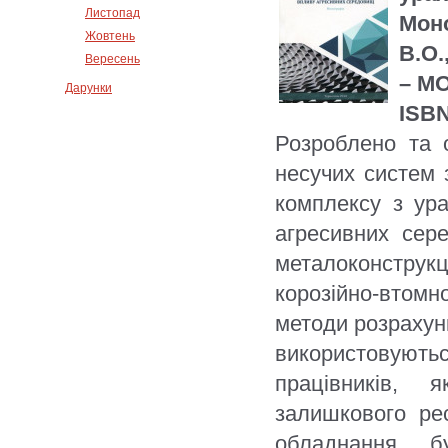
Листопад
Моно
Жовтень
В.О.
Вересень
– МО
Дарунки
ISBN
Розроблено та 
несучих систем 
комплексу з ур
агресивних сер
металоконструк
корозійно-втом
методи розрахунк
використовуютьс
працівників, 
залишкового рес
обладнання, б