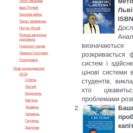
мето
Леся Українка
Іван Пулюй
Льві
Хроніка війни
ISBN
Тарас Шевченко
Дос
Петро Ясній
Перша медична
Ана
допомога
визначаються
Горизонт науки
розкривається 
Тамара Гнатович
Голодомор
систем і здійсню
Нові надходження
цінові системи 
2026
студентів, викла
Січень
Лютий
хто цікавить
Березень
проблемами розв
Квітень
Башн
Травень
Червень
проб
Грудень
капі
Дарунки