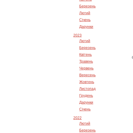
Березень
Лютий
Січень
Дарунки
2023
Лютий
Березень
Квітень
Травень
Червень
Вересень
Жовтень
Листопад
Грудень
Дарунки
Січень
2022
Лютий
Березень