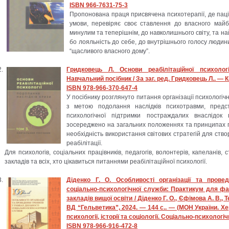
ISBN 966-7631-75-3
Пропонована праця присвячена психотерапії, де паці
умови, перевіряє своє ставлення до власного майб
минулим та теперішнім, до навколишнього світу, та н
бо лояльність до себе, до внутрішнього голосу людини,
“щасливого власного дому”.
Гридковець Л. Основи реабілітаційної психологі
Навчальний посібник / За заг. ред. Гридковець Л.. — К
ISBN 978-966-370-647-4
У посібнику розглянуто питання організації психологі
з метою подолання наслідків психотравми, предс
психологічної підтримки постраждалих внаслідок 
зосереджено на загальних положеннях та принципах пс
необхідність використання світових стратегій для ство
реабілітації.
Для психологів, соціальних працівників, педагогів, волонтерів, капеланів, 
закладів та всіх, хто цікавиться питаннями реабілітаційної психології.
Діденко Г. О. Особливості організації та прове
соціально-психологічної служби: Практикум для фа
закладів вищої освіти / Діденко Г. О., Єфімова А. В., Т
ВД “Гельветика”, 2024. — 144 с.. — (МОН України. Х
психології, історії та соціології. Соціально-психологі
ISBN 978-966-916-472-8