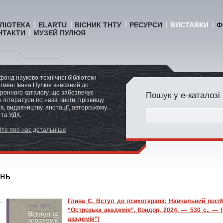
БЛІОТЕКА
ELARTU
ВІСНИК ТНТУ
РЕСУРСИ
ВИСТАВКИ
Ф
НТАКТИ
МУЗЕЙ ПУЛЮЯ
фонд науково-технічної бібліотеки
імені Івана Пулюя внесений до
ронного каталогу, що забезпечує
Пошук у е-каталозі
 літератури по назві книги, прізвищу
а, видавництву, анотації, авторському
 та УДК.
те про нас детальніше
ень
Глива Є. Вступ до психотерапії: Навчальний посіб
“Острозька академія”, Кондор, 2024. — 530 с.. — 
академія”)