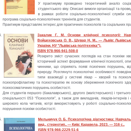
У практикуму проведено теоретичний аналіз соціал
студентського віку. Описані вимоги організації та пров
в рамках роботи соціально-психологічної служби си
програма соціально-психологічних тренінгів для студентів.
Практикум представляє інтерес для практичних психологів та соціальних пра
Закалик Г. М. Основи клінічної психології: На
Войцеховська О. В., Шувар Н. М.. — Львів: Львівськ
України. НУ ”Львівська політехніка”).
ISBN 978-966-941-508-0
Розкрито зміст сучасних поглядів на стан психіки хво
історичний аспект формування клінічної психології, опис
чинники, що сприяють появі психічних порушень, від
природу. Розглянуто психологічні особливості поведін
типи взаємодії у системі лікар – хворий та психолог
психопрофілактику та психотерапію як основу збереження психічного здор
психосоматичних порушень особистості.
Для студентів першого (бакалаврського), другого (магістерського) і третього 
спеціальності 053 “Психологія”, а також для викладачів, лікарів-інтернів і 
широкого кола читачів, котрі використовують у роботі соціально-психоло
порушення психіки особистості.
Мельничук О. Б. Психологічна діагностика: Навчальн
вид., стереотип.. — Київ: Каравела, 2023. — 316 с..
ISBN 978-966-2229-51-6