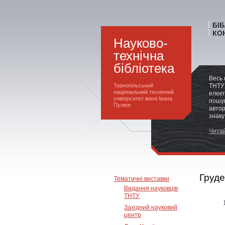
БІ
КО
Науково-
технічна
бібліотека
Весь 
Тернопільський
ТНТУ 
національний технічний
елект
університет імені Івана
пошук
Пулюя
автор
знаку
Читай
Груд
Тематичні виставки
Видання науковців
ТНТУ
Західний науковий
центр