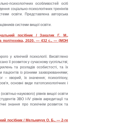
ьно-психологічних особливостей осіб
едення соціально-психологічних тренінгів
стеми освіти. Представлена авторська
цівників системи вищої освіти.
вчальний посібник / Закалик Г. М.,
а політехніка, 2020. — 432 с.. — (МОН
рого у клінічній психології. Висвітлено
ано її розвиток у сучасному суспільстві;
хилень та розладів особистості, та їх
ки пацієнтів із різними захворюваннями;
 – хворий, їх значення; психогігієну,
ов’я, основні види патопсихологічних і
(освітньо-наукового) рівнів вищої освіти
студентів ЗВО І-IV рівнів акредитації та
гічні знання про психічнім розвиток та
ий посібник / Мельничук О. Б.. — 2-ге