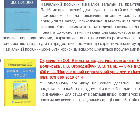
Навчальний посібник висвітлює загальні та практичн
Посібник призначений для студентів подвійних спеці
психологія». Розділи присвячені питанням загальної
принципи та методи психологічної діагностики та пита
сферах. Кожна тема містить методичні вказівки щодо о
поняття до кожної теми, питання для самоконтролю зна
роботи з першоджерелами, творчі завдання а також список рекомендованої
використаної літератури та предметний покажчик, що сприятиме кращому ор
Навчальний посібник може бути корисним всім, хто цікавиться проблемами п
Скрипченко О.В. Вікова та педагогічна психологія: Н
Долинська Л. В, Огороднійчук З. В. та ін.. — 8-ме ви
400 с.. — (Національний педагогічний університет іме
ISBN 978-966-8019-64-4
У навчальному посібнику на основі досягнень пси
представлено найновіші відомості з вікової і педагогічної
Призначений для студентів закладів вищої освіти усіх рі
практичних психологів, соціальних працівників, батьків 