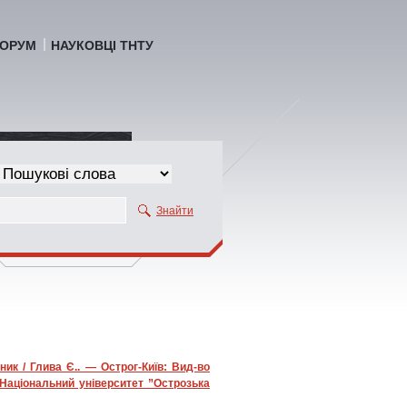
ОРУМ
НАУКОВЦІ ТНТУ
Знайти
ник / Глива Є.. — Острог-Київ: Вид-во
(Національний університет ”Острозька