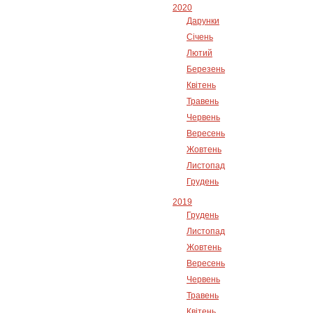
2020
Дарунки
Січень
Лютий
Березень
Квітень
Травень
Червень
Вересень
Жовтень
Листопад
Грудень
2019
Грудень
Листопад
Жовтень
Вересень
Червень
Травень
Квітень