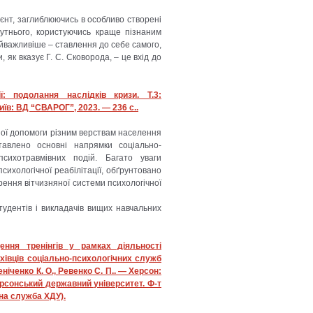
єнт, заглиблюючись в особливо створені
утнього, користуючись краще пізнаним
айважливіше – ставлення до себе самого,
 як вказує Г. С. Сковорода, – це вхід до
ї: подолання наслідків кризи. Т.3:
иїв: ВД “СВАРОГ”, 2023. — 236 с..
чної допомоги різним верствам населення
тавлено основні напрямки соціально-
психотравмівних подій. Багато уваги
ихологічної реабілітації, обґрунтовано
рення вітчизняної системи психологічної
студентів і викладачів вищих навчальних
дення тренінгів у рамках діяльності
хівців соціально-психологічних служб
еніченко К. О., Ревенко С. П.. — Херсон:
ерсонський державний університет. Ф-т
чна служба ХДУ).