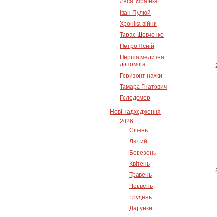
Леся Українка
Іван Пулюй
Хроніка війни
Тарас Шевченко
Петро Ясній
Перша медична
допомога
Горизонт науки
Тамара Гнатович
Голодомор
Нові надходження
2026
Січень
Лютий
Березень
Квітень
Травень
Червень
Грудень
Дарунки