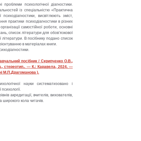
і проблеми психологічної діагностики.
альностей із спеціальністю «Практична
 психодіагностики, висвітлюють зміст,
ння практики психодіагностики в різних
рганізації самостійної роботи, основні
нь, список літератури для обов’язкової
 літератури. В посібнику подано список
ієнтуванню в матеріалах книги.
сиходіагностики.
авчальний посібник / Скрипченко О.В.,
д., стереотип.. — К.: Каравела, 2024. —
ні М.П.Драгоманова ).
хологічної науки систематизовано і
 психології.
внів акредитації, вчителів, вихователів,
та широкого кола читачів.