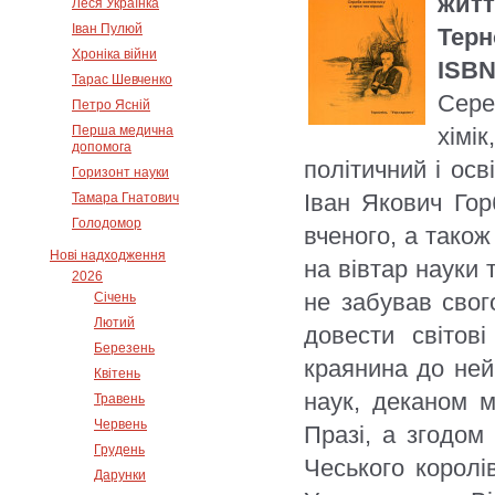
житт
Леся Українка
Іван Пулюй
Терн
Хроніка війни
ISBN
Тарас Шевченко
Сере
Петро Ясній
Перша медична
хімі
допомога
політичний і осв
Горизонт науки
Іван Якович Гор
Тамара Гнатович
Голодомор
вченого, а також
Нові надходження
на вівтар науки 
2026
не забував свого
Січень
Лютий
довести світові
Березень
краянина до ней
Квітень
наук, деканом м
Травень
Червень
Празі, а згодом
Грудень
Чеського королі
Дарунки