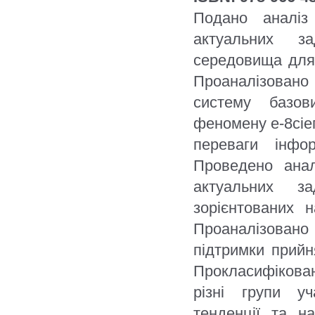
Подано аналіз
актуальних з
середовища для
Проаналізовано
систему базов
феномену е-8сіеп
переваги інфор
Проведено анал
актуальних з
зорієнтованих 
Проаналізован
підтримки прийн
Прокласифікован
різні групи уч
тенденції та н