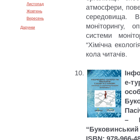
Листопад
атмосфери, пове
Жовтень
середовища. В
Вересень
моніторингу, о
Дарунки
системи моніто
“Хімічна екологі
кола читачів.
Інфо
е-т
осо
Буко
Пасі
– П
“Буковинський у
ISBN: 978-966-4