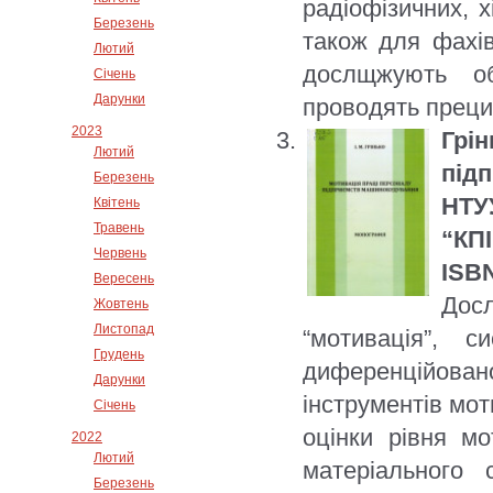
радіофізичних, х
Березень
також для фахівц
Лютий
дослщжують об
Січень
Дарунки
проводять преци
2023
Грі
Лютий
під
Березень
НТУ
Квітень
Травень
“КПІ
Червень
ISBN
Вересень
Дос
Жовтень
Листопад
“мотивація”, 
Грудень
диференційовано
Дарунки
інструментів мот
Січень
оцінки рівня мо
2022
Лютий
матеріального 
Березень