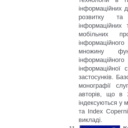
інформаційних 
розвитку та 
інформаційних 
мобільних п
інформаційного
множину функ
інформаційно
інформаційної 
застосунків. Баз
монографії слу
авторів, що в 
індексуються у 
та Іпdех Сорегn
викладі.