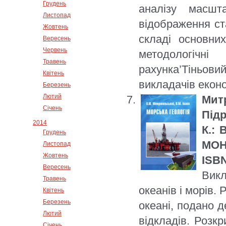
Грудень
аналізу масшт
Листопад
відображення ста
Жовтень
складі основни
Вересень
Червень
методологічн
Травень
рахунка’Тіньовий
Квітень
викладачів екон
Березень
Лютий
Мит
Січень
Підр
2014
К.: 
Грудень
МОН 
Листопад
Жовтень
ISBN
Вересень
Викл
Травень
океанів і морів.
Квітень
Березень
океані, подано д
Лютий
відкладів. Розк
Січень