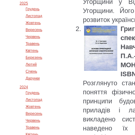
Угорщини у Ві
2025
Грудень
Угорщини. Йог
Листопад
розвиток українсь
Жовтень
Гри
Вересень
спек
Червень
Травень
Нав
Квітень
П.А.
Березень
МОН 
Лютий
Січень
ISBN
Дарунки
Розглянуто ста
2024
поняття фізичн
Грудень
принципи будо
Листопад
Жовтень
приладів і ла
Вересень
викладено сис
Червень
наведено їх 
Травень
Квітень