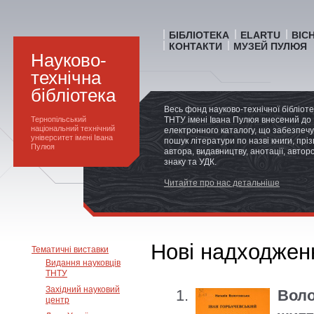
БІБЛІОТЕКА
ELARTU
ВІС
КОНТАКТИ
МУЗЕЙ ПУЛЮЯ
Науково-
технічна
бібліотека
Весь фонд науково-технічної бібліот
Тернопільський
ТНТУ імені Івана Пулюя внесений до
національний технічний
електронного каталогу, що забезпечу
університет імені Івана
пошук літератури по назві книги, прі
Пулюя
автора, видавництву, анотації, автор
знаку та УДК.
Читайте про нас детальніше
Нові надходжен
Тематичні виставки
Видання науковців
ТНТУ
Західний науковий
Вол
центр