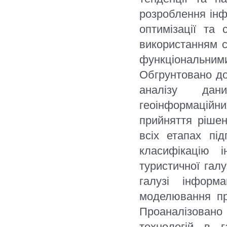
розроблення інфо
оптимізації та
використанням с
функціональни
Обгрунтовано до
аналізу дан
геоінформаційн
прийняття рішен
всіх етапах пі
класифікацію 
туристичної гал
галузі інформ
моделювання про
Проаналізован
технологій в 