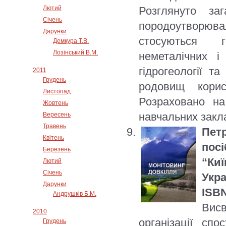
Лютий
Розглянуто заг
Січень
породоутворювал
Дарунки
стосуються ге
Демкура Т.В.
Лозінський В.М.
неметалічних і
гідрогеології та
2011
Грудень
родовищ корис
Листопад
Розраховано на
Жовтень
навчальних закла
Вересень
Травень
Пет
Квітень
посі
Березень
“Ки
Лютий
Січень
Укра
Дарунки
ISBN
Андрушків Б.М.
Висв
2010
організації сп
Грудень