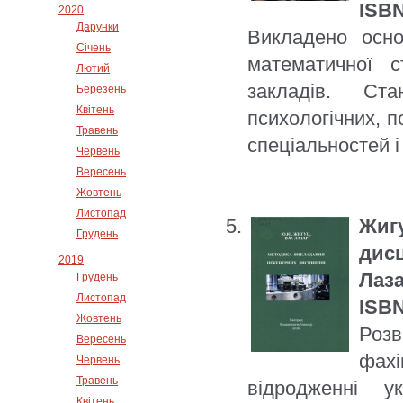
ISBN
2020
Дарунки
Викладено осно
Січень
математичної с
Лютий
закладів. Ст
Березень
Квітень
психологічних, п
Травень
спеціальностей 
Червень
Вересень
Жовтень
Листопад
Жиг
Грудень
дис
2019
Лаза
Грудень
Листопад
ISBN
Жовтень
Розв
Вересень
фахі
Червень
Травень
відродженні ук
Квітень