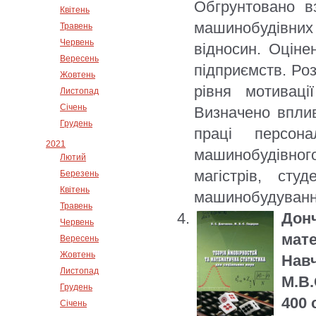
Обгрунтовано в
Квітень
машинобудівних
Травень
Червень
відносин. Оцін
Вересень
підприємств. Ро
Жовтень
рівня мотиваці
Листопад
Січень
Визначено вплив
Грудень
праці персона
2021
машинобудівног
Лютий
магістрів, сту
Березень
Квітень
машинобудуванн
Травень
Дон
Червень
мат
Вересень
Жовтень
Нав
Листопад
М.В.
Грудень
400 
Січень