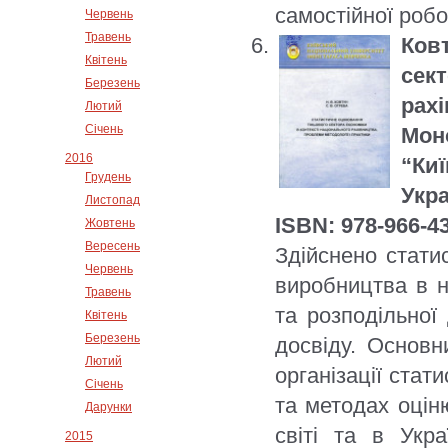
самостійної робо
Червень
Травень
Ков
Квітень
сек
Березень
рах
Лютий
Січень
Моно
2016
“Ки
Грудень
Укра
Листопад
ISBN: 978-966-4
Жовтень
Вересень
Здійснено стати
Червень
виробництва в н
Травень
та розподільної 
Квітень
Березень
досвіду. Основн
Лютий
організації стат
Січень
та методах оціню
Дарунки
світі та в Укр
2015