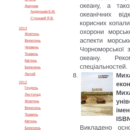
океану, а так
Дарунки
Андрушків Б.М.
океанічних від
Стоцький Я.В.
корисних копали
2013
охорони морськ
Жовтень
аспекти морськ
Вересень
Червень
Чорноморської 
Травень
океану. Реко
Квітень
спеціальностей.
Березень
Мих
Лютий
2012
еко
Грудень
Миха
Листопад
унів
Жовтень
Вересень
імен
Травень
ISBN
Квітень
Викладено осно
Березень