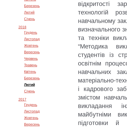
відкритості за
Березень
технологій ро
Лютий
Січень
навчальному закл
2018
визначального з
Грудень
та техніки вик
Листопад
“Методика вик
Жовтень
Вересень
студентів із с
Червень
освітнім проце
Травень
навчальних за
Квітень
Березень
матеріально-тех
Лютий
і кадрового за
Січень
змістом навчал
2017
викладання ін
Грудень
Листопад
майбутніми ви
Жовтень
підготовки й 
Вересень