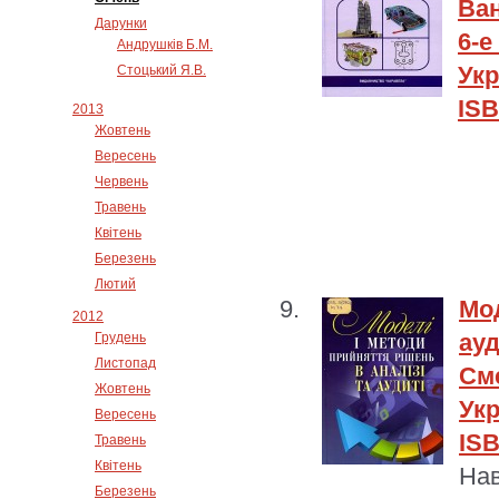
Ван
Дарунки
6-е
Андрушків Б.М.
Укр
Стоцький Я.В.
ISB
2013
Жовтень
Вересень
Червень
Травень
Квітень
Березень
Лютий
Мод
2012
ау
Грудень
Листопад
См
Жовтень
Укр
Вересень
ISB
Травень
Квітень
Нав
Березень