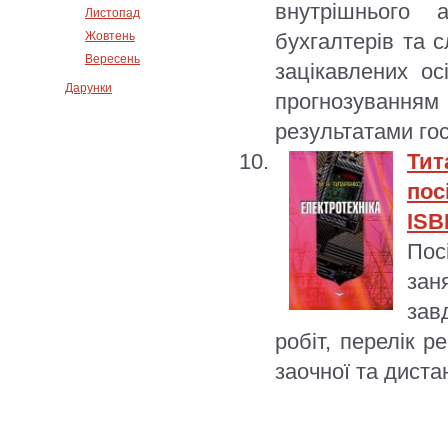
внутрішнього а
Листопад
Жовтень
бухгалтерів та с
Вересень
зацікавлених о
Дарунки
прогнозування
результатами го
Тит
посі
ISB
Пос
зан
зав
робіт, перелік р
заочної та диста