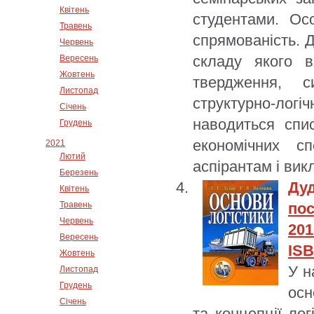
Квітень
студентами. Ос
Травень
спрямованість. Д
Червень
складу якого в
Вересень
Жовтень
твердження, с
Листопад
структурно-ло
Січень
наводиться спи
Грудень
економічних с
2021
Лютий
аспірантам і ви
Березень
Ду
Квітень
Травень
пос
Червень
201
Вересень
ISB
Жовтень
У н
Листопад
Грудень
осн
Січень
та концепції ло