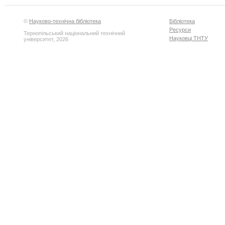
©
Науково-технічна бібліотека
Бібліотека
Ресурси
Тернопільський національний технічний
Науковці ТНТУ
університет, 2026