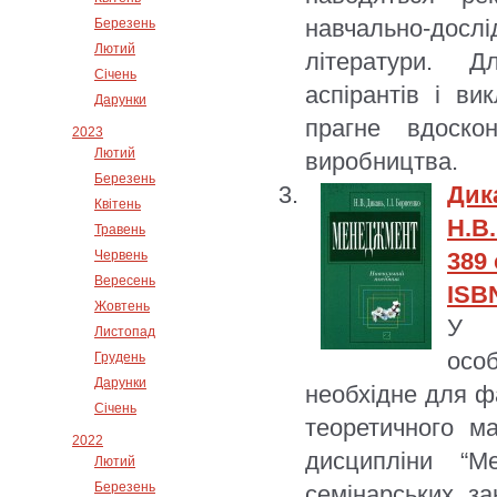
навчально-дос
Березень
Лютий
літератури. Д
Січень
аспірантів і ви
Дарунки
прагне вдоско
2023
Лютий
виробництва.
Березень
Дик
Квітень
Н.В.
Травень
Червень
389 
Вересень
ISBN
Жовтень
У п
Листопад
осо
Грудень
Дарунки
необхідне для фа
Січень
теоретичного м
2022
дисципліни “М
Лютий
Березень
семінарських з