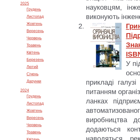
2025
науковцям, інж
Грудень
виконують інжен
Листопад
Жовтень
Гри
Вересень
Під
Червень
Знан
Травень
Квітень
ISBN
Березень
У пі
Лютий
осно
Січень
прикладі галуз
Дарунки
питанням організ
2024
Грудень
ланках підприєм
Листопад
автоматизован
Жовтень
Вересень
виробництва д
Червень
додаються кон
Травень
наводяться ре
Квітень