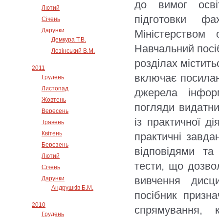
до вимог осві
Лютий
підготовки фа
Січень
Дарунки
Міністерством 
Демкура Т.В.
Навчальний посіб
Лозінський В.М.
розділах містить
2011
включає посилан
Грудень
Листопад
джерела інфор
Жовтень
погляди видатни
Вересень
із практичної ді
Травень
Квітень
практичні завда
Березень
відповідями та
Лютий
тести, що дозво
Січень
вивчення дисц
Дарунки
Андрушків Б.М.
посібник призн
2010
спрямування, 
Грудень