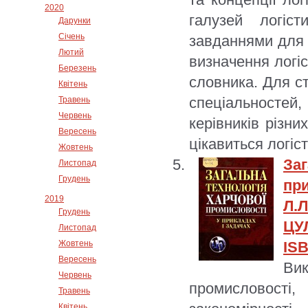
2020
галузей логіст
Дарунки
Січень
завданнями для 
Лютий
визначення логіс
Березень
словника. Для с
Квітень
спеціальностей,
Травень
Червень
керівників різни
Вересень
цікавиться логіс
Жовтень
За
Листопад
Грудень
при
2019
Л.Л
Грудень
ЦУЛ
Листопад
Жовтень
ISB
Вересень
Вик
Червень
промисловості, 
Травень
Квітень