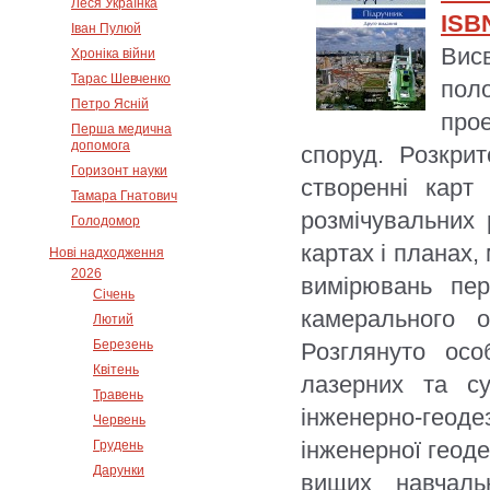
Леся Українка
ISBN
Іван Пулюй
Вис
Хроніка війни
Тарас Шевченко
поло
Петро Ясній
прое
Перша медична
допомога
споруд. Розкрит
Горизонт науки
створенні карт
Тамара Гнатович
розмічувальних 
Голодомор
картах і планах,
Нові надходження
2026
вимірювань пер
Січень
камерального о
Лютий
Березень
Розглянуто осо
Квітень
лазерних та су
Травень
інженерно-геоде
Червень
інженерної геодез
Грудень
Дарунки
вищих навчаль