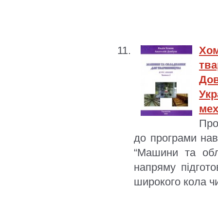
Хо
тва
Дов
Укр
мех
Про
до програми нав
“Машини та обл
напряму підгот
широкого кола чи