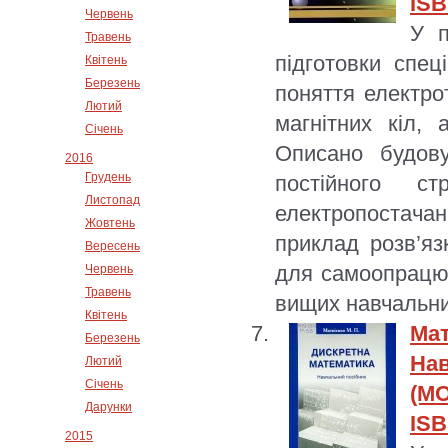
ISB
Червень
У п
Травень
підготовки спеці
Квітень
Березень
поняття електрот
Лютий
магнітних кіл, 
Січень
Описано будов
2016
Грудень
постійного ст
Листопад
електропостач
Жовтень
приклад розв’яз
Вересень
для самоопрацюв
Червень
Травень
вищих навчальни
Квітень
Ма
Березень
Нав
Лютий
Січень
(МО
Дарунки
ISB
2015