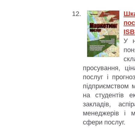
Шк
пос
ISB
У н
пон
ск
просування, ці
послуг і прогно
підприємством м
на студентів е
закладів, аспі
менеджерів і м
сфери послуг.