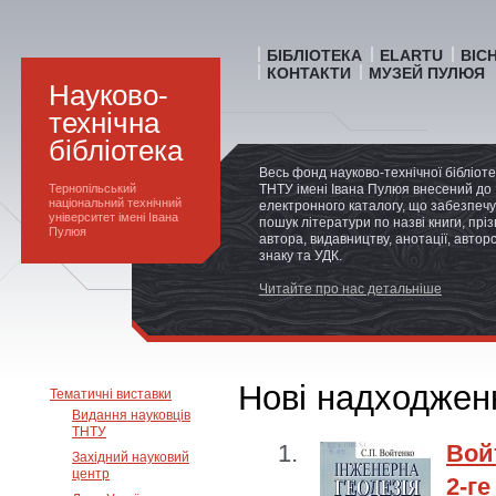
БІБЛІОТЕКА
ELARTU
ВІС
КОНТАКТИ
МУЗЕЙ ПУЛЮЯ
Науково-
технічна
бібліотека
Весь фонд науково-технічної бібліот
Тернопільський
ТНТУ імені Івана Пулюя внесений до
національний технічний
електронного каталогу, що забезпечу
університет імені Івана
пошук літератури по назві книги, прі
Пулюя
автора, видавництву, анотації, автор
знаку та УДК.
Читайте про нас детальніше
Нові надходженн
Тематичні виставки
Видання науковців
ТНТУ
Вой
Західний науковий
центр
2-ге