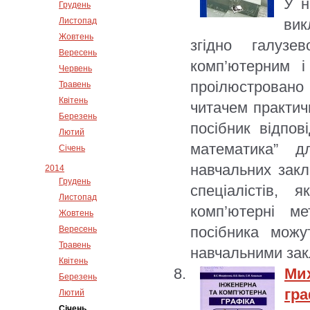
У н
Грудень
Листопад
вик
Жовтень
згідно галузе
Вересень
комп’ютерним і
Червень
проілюстровано
Травень
Квітень
читачем практич
Березень
посібник відпо
Лютий
математика” д
Січень
навчальних закла
2014
Грудень
спеціалістів, 
Листопад
комп’ютерні м
Жовтень
посібника можу
Вересень
Травень
навчальними зак
Квітень
Ми
Березень
гр
Лютий
Січень