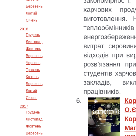
закономірності
Березень
харчових прод
Лютий
виготовлення. 
Січень
теплообмінників
2018
Грудень
енергозбережен
Листопад
витрат сировин
Жовтень
відходів при ви
Вересень
розв’язання пр
Червень
Травень
студентів харчо
Квітень
закладів, вик
Березень
працівників.
Лютий
Січень
Кор
2017
О.Є
Грудень
Кор
Листопад
Жовтень
Маг
Вересень