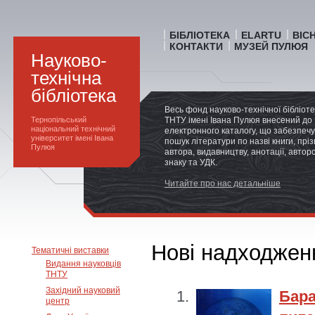
БІБЛІОТЕКА
ELARTU
ВІС
КОНТАКТИ
МУЗЕЙ ПУЛЮЯ
Науково-
технічна
бібліотека
Весь фонд науково-технічної бібліот
Тернопільський
ТНТУ імені Івана Пулюя внесений до
національний технічний
електронного каталогу, що забезпечу
університет імені Івана
пошук літератури по назві книги, прі
Пулюя
автора, видавництву, анотації, автор
знаку та УДК.
Читайте про нас детальніше
Нові надходжен
Тематичні виставки
Видання науковців
ТНТУ
Західний науковий
Бар
центр