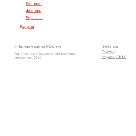
Листопад
Жовтень
Вересень
Дарунки
©
Науково-технічна бібліотека
Бібліотека
Ресурси
Тернопільський національний технічний
Науковці ТНТУ
університет, 2026