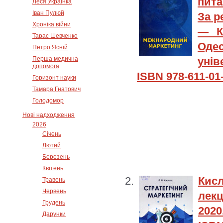
пита
Леся Українка
Іван Пулюй
За р
Хроніка війни
— К
Тарас Шевченко
Оде
Петро Ясній
Перша медична
унів
допомога
ISBN 978-611-01
Горизонт науки
Тамара Гнатович
Голодомор
Нові надходження
2026
Січень
Лютий
Березень
Квітень
Кисл
Травень
Червень
лекц
Грудень
2020
Дарунки