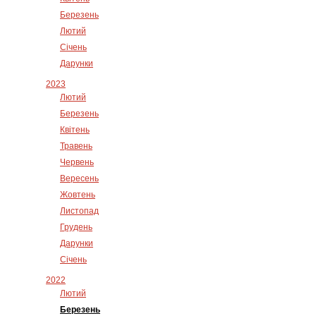
Березень
Лютий
Січень
Дарунки
2023
Лютий
Березень
Квітень
Травень
Червень
Вересень
Жовтень
Листопад
Грудень
Дарунки
Січень
2022
Лютий
Березень