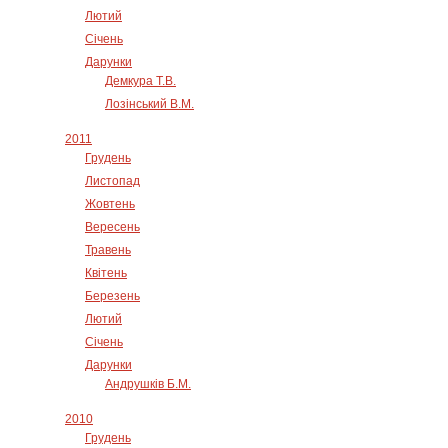
Лютий
Січень
Дарунки
Демкура Т.В.
Лозінський В.М.
2011
Грудень
Листопад
Жовтень
Вересень
Травень
Квітень
Березень
Лютий
Січень
Дарунки
Андрушків Б.М.
2010
Грудень