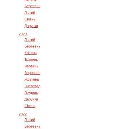
Березень
Лютий
Січень
Дарунки
2023
Лютий
Березень
Квітень
Травень
Червень
Вересень
Жовтень
Листопад
Грудень
Дарунки
Січень
2022
Лютий
Березень