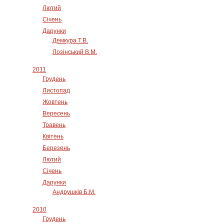
Лютий
Січень
Дарунки
Демкура Т.В.
Лозінський В.М.
2011
Грудень
Листопад
Жовтень
Вересень
Травень
Квітень
Березень
Лютий
Січень
Дарунки
Андрушків Б.М.
2010
Грудень