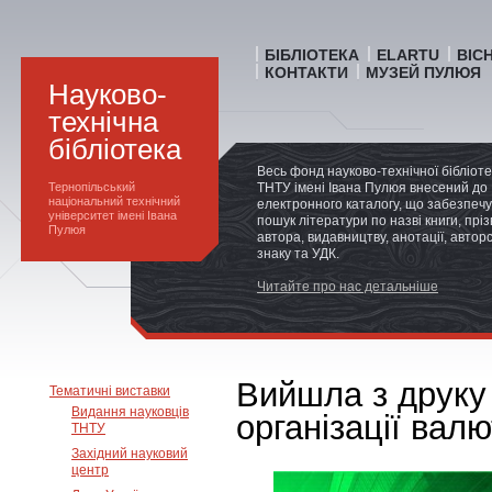
БІБЛІОТЕКА
ELARTU
ВІС
КОНТАКТИ
МУЗЕЙ ПУЛЮЯ
Науково-
технічна
бібліотека
Весь фонд науково-технічної бібліот
Тернопільський
ТНТУ імені Івана Пулюя внесений до
національний технічний
електронного каталогу, що забезпечу
університет імені Івана
пошук літератури по назві книги, прі
Пулюя
автора, видавництву, анотації, автор
знаку та УДК.
Читайте про нас детальніше
Вийшла з друку
Тематичні виставки
Видання науковців
організації вал
ТНТУ
Західний науковий
центр