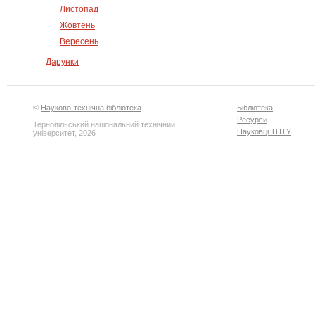
Листопад
Жовтень
Вересень
Дарунки
©
Науково-технічна бібліотека
Бібліотека
Ресурси
Тернопільський національний технічний
Науковці ТНТУ
університет, 2026