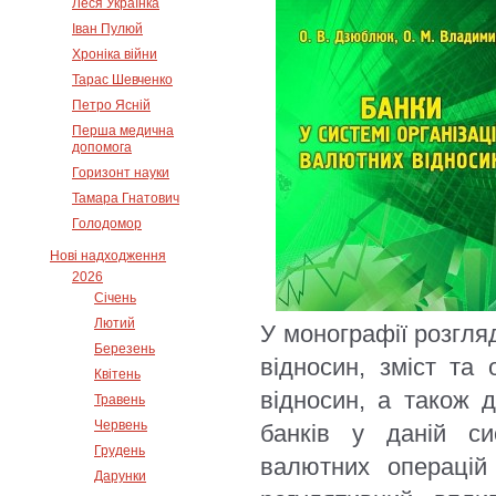
Леся Українка
Іван Пулюй
Хроніка війни
Тарас Шевченко
Петро Ясній
Перша медична
допомога
Горизонт науки
Тамара Гнатович
Голодомор
Нові надходження
2026
Січень
Лютий
У монографії розгля
Березень
відносин, зміст та 
Квітень
відносин, а також 
Травень
Червень
банків у даній си
Грудень
валютних операцій
Дарунки