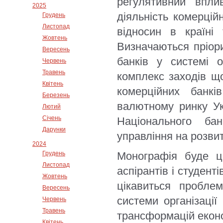
регулятивний впли
2025
діяльність комерцій
Грудень
Листопад
відносин в країні 
Жовтень
Визначаються пріор
Вересень
банків у системі о
Червень
Травень
комплекс заходів що
Квітень
комерційних банкі
Березень
валютному ринку Ук
Лютий
Січень
Національного ба
Дарунки
управління на розвит
2024
Грудень
Монографія буде ці
Листопад
аспірантів і студенті
Жовтень
цікавиться проблем
Вересень
системи організаці
Червень
Травень
трансформацій еконо
Квітень