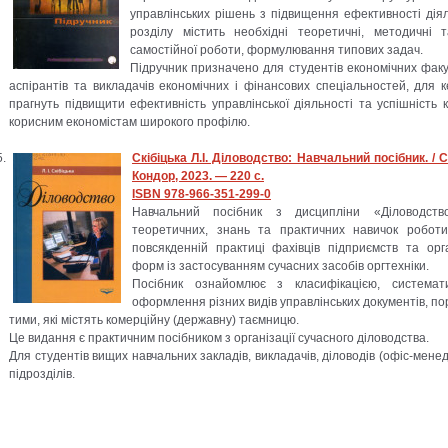
управлінських рішень з підвищення ефективності дія
розділу містить необхідні теоретичні, методичні 
самостійної роботи, формулювання типових задач.
Підручник призначено для студентів економічних факу
аспірантів та викладачів економічних і фінансових спеціальностей, для кер
прагнуть підвищити ефективність управлінської діяльності та успішність
корисним економістам широкого профілю.
Скібіцька Л.І. Діловодство: Навчальний посібник. / С
Кондор, 2023. — 220 с.
ISBN 978-966-351-299-0
Навчальний посібник з дисципліни «Діловодст
теоретичних, знань та практичних навичок робот
повсякденній практиці фахівців підприємств та орга
форм із застосуванням сучасних засобів оргтехніки.
Посібник ознайомлює з класифікацією, система
оформлення різних видів управлінських документів, п
тими, які містять комерційну (державну) таємницю.
Це видання є практичним посібником з організації сучасного діловодства.
Для студентів вищих навчальних закладів, викладачів, діловодів (офіс-менедж
підрозділів.