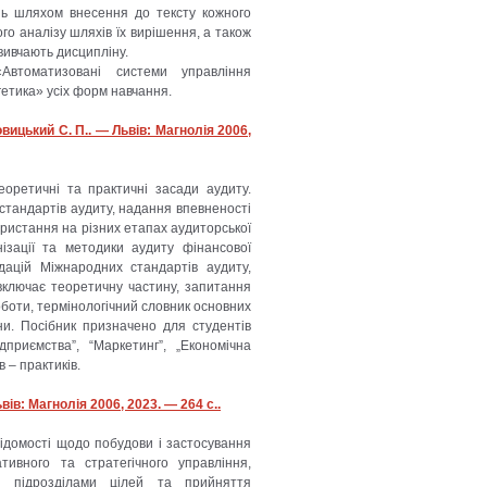
нь шляхом внесення до тексту кожного
го аналізу шляхів їх вирішення, а також
вивчають дисципліну.
Автоматизовані системи управління
етика» усіх форм навчання.
вицький С. П.. — Львів: Магнолія 2006,
еоретичні та практичні засади аудиту.
стандартів аудиту, надання впевненості
користання на різних етапах аудиторської
нізації та методики аудиту фінансової
дацій Міжнародних стандартів аудиту,
включає теоретичну частину, запитання
оботи, термінологічний словник основних
ни. Посібник призначено для студентів
дприємства”, “Маркетинг”, „Економічна
 – практиків.
вів: Магнолія 2006, 2023. — 264 с..
відомості щодо побудови і застосування
тивного та стратегічного управління,
и підрозділами цілей та прийняття