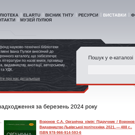
БЛІОТЕКА
ELARTU
ВІСНИК ТНТУ
РЕСУРСИ
ВИСТАВКИ
Ф
НТАКТИ
МУЗЕЙ ПУЛЮЯ
фонд науково-технічної бібліотеки
імені Івана Пулюя внесений до
ронного каталогу, що забезпечує
Пошук у е-каталозі
 літератури по назві книги, прізвищу
а, видавництву, анотації, авторському
 та УДК.
те про нас детальніше
надходження за березень 2024 року
Воронов С.А. Органічна хімія: Підручник / Воронов 
Видавництво Львівської політехніки, 2021. — 488 с..
ISBN 978-966-914-593-6