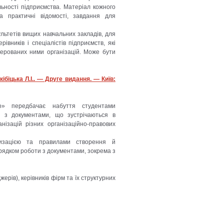
льності підприємства. Матеріал кожного
та практичні відомості, завдання для
льтетів вищих навчальних закладів, для
івників і спеціалістів підприємств, які
 керованих ними організацій. Може бути
кібіцька Л.І.. — Друге видання. — Київ:
во» передбачає набуття студентами
и з документами, що зустрічаються в
нізацій різних організаційно-правових
тизацією та правилами створення й
орядком роботи з документами, зокрема з
ерів), керівників фірм та їх структурних