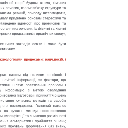
анічної теорії будови атома, хімічних
них речовин, взаємозв’язку структури та
анізми реакцій, природу інтермедіатів,
увагу приділено основам стереохімії та
 Наведено відомості про промислові та
ганічних речовин, їх фізичні та хімічні
окремих представників органічних сполук,
ехнічних закладів освіти і може бути
цевтичних.
хнологіними процесами: навч.посіб. /
адних систем під впливом зовнішніх і
 нечіткої інформації, як фактори, що
нативні шляхи розв’язання проблем і
ну інформацію з метою оволодіння
изованої підготовки і прийняття рішень
истання сучасних методів та засобів
дного господарства. Головний наголос
ма на сучасні методи спостереження
м, класифікації та зниження розмірності
вання альтернатив і прийняття рішень;
бних міркувань, формування баз знань,