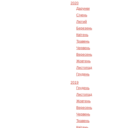
2020
Дарунки
Січень
Лютий
Березень
Квітень
Травень
Червень
Вересень
Жовтень
Листопад
Грудень
2019
Грудень
Листопад
Жовтень
Вересень
Червень
Травень
Квітень