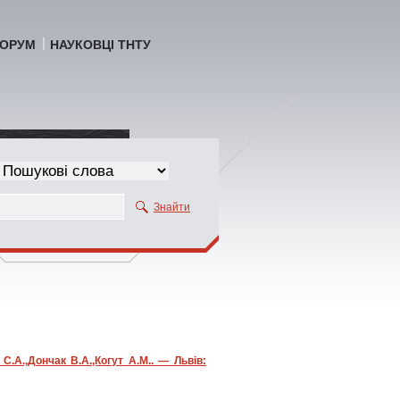
ОРУМ
НАУКОВЦІ ТНТУ
Знайти
С.А.,Дончак В.А.,Когут А.М.. — Львів: