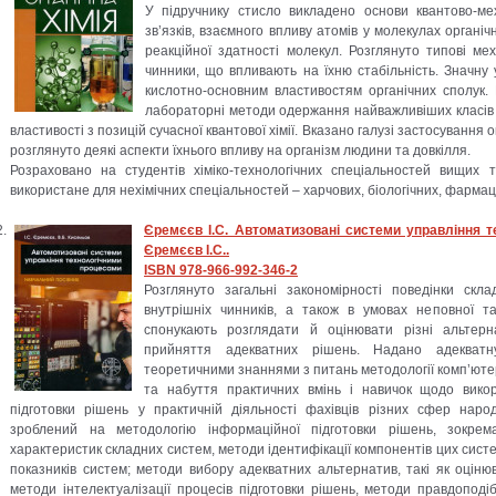
У підручнику стисло викладено основи квантово-мех
зв’язків, взаємного впливу атомів у молекулах органіч
реакційної здатності молекул. Розглянуто типові мех
чинники, що впливають на їхню стабільність. Значну 
кислотно-основним властивостям органічних сполук.
лабораторні методи одержання найважливіших класів ор
властивості з позицій сучасної квантової хімії. Вказано галузі застосування 
розглянуто деякі аспекти їхнього впливу на організм людини та довкілля.
Розраховано на студентів хіміко-технологічних спеціальностей вищих т
використане для нехімічних спеціальностей – харчових, біологічних, фарма
Єремєєв І.С. Автоматизовані системи управління те
Єремєєв І.С..
ISBN 978-966-992-346-2
Розглянуто загальні закономірності поведінки скл
внутрішніх чинників, а також в умовах неповної та
спонукають розглядати й оцінювати різні альтер
прийняття адекватних рішень. Надано адекват
теоретичними знаннями з питань методології комп’ютер
та набуття практичних вмінь і навичок щодо викор
підготовки рішень у практичній діяльності фахівців різних сфер наро
зроблений на методологію інформаційної підготовки рішень, зокре
характеристик складних систем, методи ідентифікації компонентів цих систе
показників систем; методи вибору адекватних альтернатив, такі як оціню
методи інтелектуалізації процесів підготовки рішень, методи правдоподі