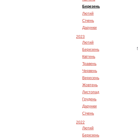
Березень
Лютий
Січень
Дарунки
2023
Лютий
Березень
Квітень
Травень
Червень
Вересень
Жовтень
Листопад
Грудень
Дарунки
Січень
2022
Лютий
Березень