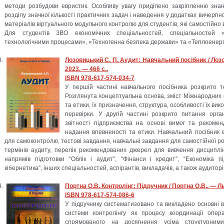
методи розбудови евристик. Особливу увагу приділено закріпленню зна
розділу значної кількості практичних задач і наведення у додатках вичерпно
матеріалів віртуального модульного контролю для студентів, які самостійно 
Для студентів ЗВО економічних спеціальностей, спеціальностей «
технологічними процесами», «Техногенна безпека держави» та «Теплоенерг
Лозовицький С. П. Аудит: Навчальний посібник / Лозо
2023. — 466 с..
ISBN 978-617-574-034-7
У першій частині навчального посібника розкрито т
Розглянута концептуальна основа, зміст Міжнародних 
та етики, їх призначення, структура, особливості їх ви
перевірки. У другій частині розкрито питання орга
звітності підприємства на основі вимог та рекомен
надання впевненості та етики. Навчальний посібник 
для самоконтролю, тестові завдання, навчальні завдання для самостійної р
термінів аудиту, перелік рекомендованих джерел для вивчення дисциплі
напрямів підготовки “Облік і аудит”, “Фінанси і кредит”, “Економіка пі
кібернетика”, інших спеціальностей, аспірантів, викладачів, а також аудиторів
Портна О.В. Контролінг: Підручник / Портна О.В.. — Ль
ISBN 978-617-574-086-6
У підручнику систематизовано та викладено основні 
системи контролінгу як процесу координації опера
спрямованого на досягнення усіма структурним