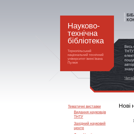
БІ
КО
Науково-
технічна
бібліотека
Весь 
Тернопільський
ТНТУ 
національний технічний
елект
університет імені Івана
пошук
Пулюя
автор
знаку
Читай
Нові 
Тематичні виставки
Видання науковців
ТНТУ
Західний науковий
центр