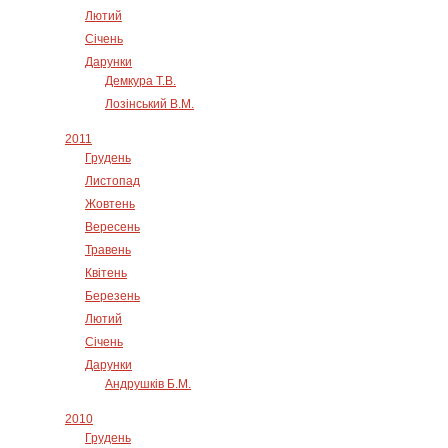
Лютий
Січень
Дарунки
Демкура Т.В.
Лозінський В.М.
2011
Грудень
Листопад
Жовтень
Вересень
Травень
Квітень
Березень
Лютий
Січень
Дарунки
Андрушків Б.М.
2010
Грудень