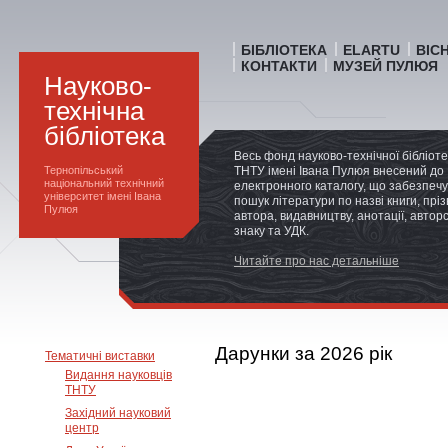
БІБЛІОТЕКА
ELARTU
ВІС
КОНТАКТИ
МУЗЕЙ ПУЛЮЯ
Науково-
технічна
бібліотека
Весь фонд науково-технічної бібліот
Тернопільський
ТНТУ імені Івана Пулюя внесений до
національний технічний
електронного каталогу, що забезпечу
університет імені Івана
пошук літератури по назві книги, прі
Пулюя
автора, видавництву, анотації, автор
знаку та УДК.
Читайте про нас детальніше
Дарунки за 2026 рік
Тематичні виставки
Видання науковців
ТНТУ
Західний науковий
центр