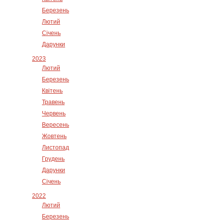
Березень
Лютий
Січень
Дарунки
2023
Лютий
Березень
Квітень
Травень
Червень
Вересень
Жовтень
Листопад
Грудень
Дарунки
Січень
2022
Лютий
Березень