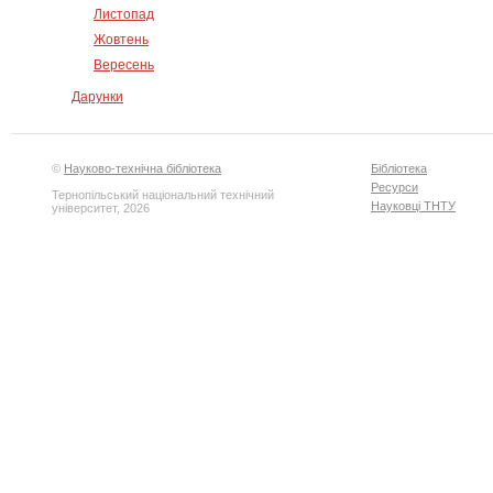
Листопад
Жовтень
Вересень
Дарунки
©
Науково-технічна бібліотека
Бібліотека
Ресурси
Тернопільський національний технічний
Науковці ТНТУ
університет, 2026