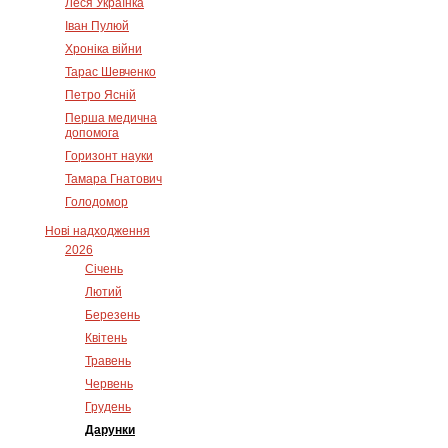
Леся Українка
Іван Пулюй
Хроніка війни
Тарас Шевченко
Петро Ясній
Перша медична
допомога
Горизонт науки
Тамара Гнатович
Голодомор
Нові надходження
2026
Січень
Лютий
Березень
Квітень
Травень
Червень
Грудень
Дарунки