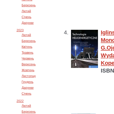
Березень
Лютий
Січень
Дарунки
2023
Igl
Лютий
Mono
Березень
G.Oj
Квітень
Травень
Wyd
Червень
Koper
Вересень
ISBN
Жовтень
Листопад
Грудень
Дарунки
Січень
2022
Лютий
Березень