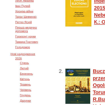
inde
Леся Українка
Іван Пулюй
201
Хроніка війни
Nebe
Тарас Шевченко
К.: 
Петро Ясній
Перша медична
допомога
Горизонт науки
Тамара Гнатович
Голодомор
Нові надходження
2026
Січень
Лютий
Bucz
Березень
prz
Квітень
Ogol
Травень
Червень
Toru
Грудень
R.B
Дарунки