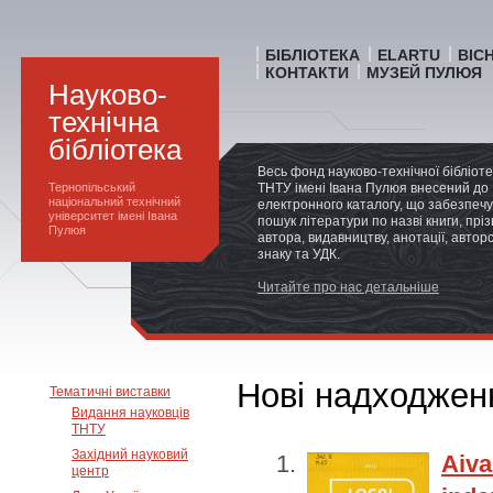
БІБЛІОТЕКА
ELARTU
ВІС
КОНТАКТИ
МУЗЕЙ ПУЛЮЯ
Науково-
технічна
бібліотека
Весь фонд науково-технічної бібліот
Тернопільський
ТНТУ імені Івана Пулюя внесений до
національний технічний
електронного каталогу, що забезпечу
університет імені Івана
пошук літератури по назві книги, прі
Пулюя
автора, видавництву, анотації, автор
знаку та УДК.
Читайте про нас детальніше
Нові надходжен
Тематичні виставки
Видання науковців
ТНТУ
Західний науковий
Aiv
центр