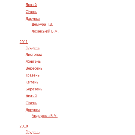
Лютий
Січень
Дарунки
Демкура Т.В.
Лозінський В.М.
2011
Грудень
Листопад
Жовтень
Вересень
Травень
Квітень
Березень
Лютий
Січень
Дарунки
Андрушків Б.М.
2010
Грудень