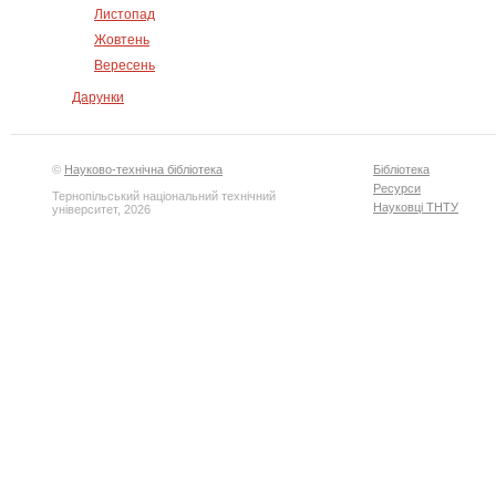
Листопад
Жовтень
Вересень
Дарунки
©
Науково-технічна бібліотека
Бібліотека
Ресурси
Тернопільський національний технічний
Науковці ТНТУ
університет, 2026