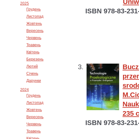
Uniw
2025
Грудень
ISBN 978-83-231
Листопад
Жовтень
Вересень
Червень
Травень
Квітень
Березень
Bucz
Лютий
Січень
prze
Дарунки
srod
2024
M.C
Грудень
Nauk
Листопад
Жовтень
235 c
Вересень
ISBN 978-83-231
Червень
Травень
Квітень