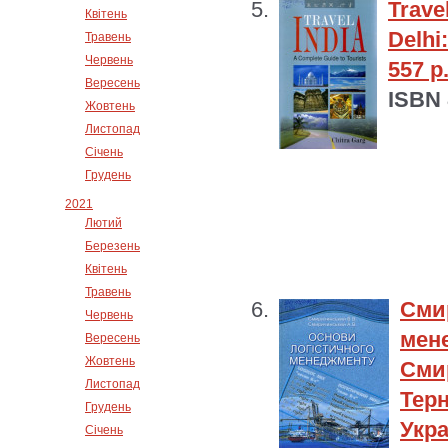
Trave
Квітень
Delhi
Травень
Червень
557 p
Вересень
ISBN 
Жовтень
Листопад
Січень
Грудень
2021
Лютий
Березень
Квітень
Травень
Сми
Червень
ме
Вересень
Жовтень
Сми
Листопад
Терн
Грудень
Укра
Січень