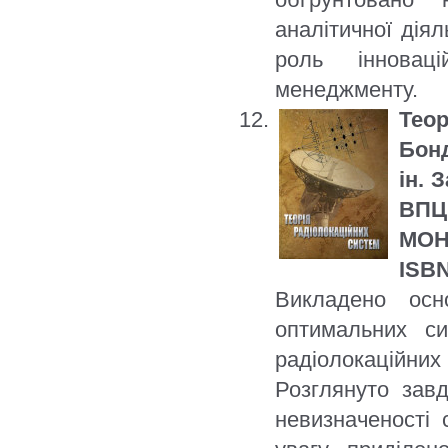
аналітичної діял
роль інновац
менеджменту.
Теор
Бонд
ін. 
ВПЦ 
МОН 
ISBN
Викладено осн
оптимальних с
радіолокаційних
Розглянуто зав
невизначеності 