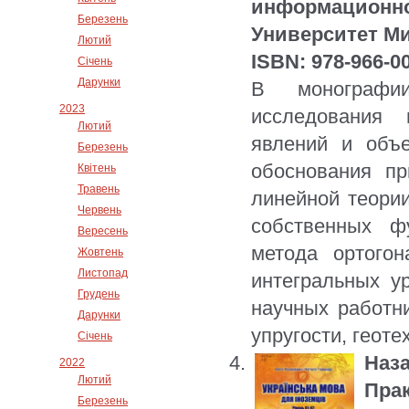
информационно
Березень
Университет Ми
Лютий
ISBN: 978-966-0
Січень
Дарунки
В монографи
2023
исследования 
Лютий
явлений и объе
Березень
обоснования пр
Квітень
Травень
линейной теории
Червень
собственных ф
Вересень
метода ортого
Жовтень
Листопад
интегральных у
Грудень
научных работни
Дарунки
упругости, геоте
Січень
Наза
2022
Лютий
Прак
Березень