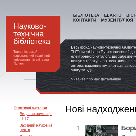
БІБЛІОТЕКА
ELARTU
ВІС
КОНТАКТИ
МУЗЕЙ ПУЛЮЯ
Науково-
технічна
бібліотека
Весь фонд науково-технічної бібліот
Тернопільський
ТНТУ імені Івана Пулюя внесений до
національний технічний
електронного каталогу, що забезпечу
університет імені Івана
пошук літератури по назві книги, прі
Пулюя
автора, видавництву, анотації, автор
знаку та УДК.
Читайте про нас детальніше
Нові надходжен
Тематичні виставки
Видання науковців
ТНТУ
Західний науковий
Бори
центр