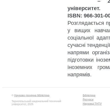
– 2
університет.
ISBN: 966-301-0
Розглядається п
у вищих навчал
соціальної адапт
сучасні тенденції
напрями організ
підготовки інозе
іноземних гро
напрямів.
©
Науково-технічна бібліотека
Бібліотека
Ресурси
Тернопільський національний технічний
Науковці ТНТУ
університет, 2026