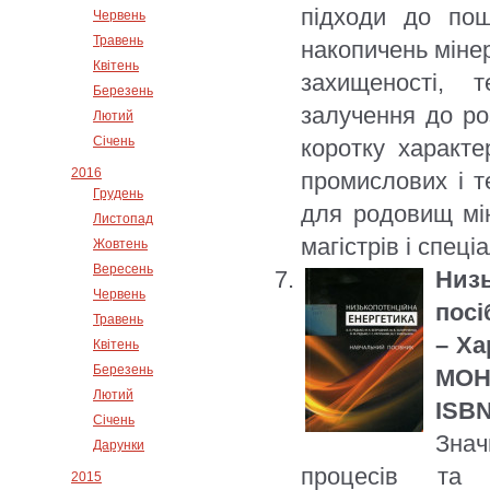
підходи до пошу
Червень
Травень
накопичень мінер
Квітень
захищеності, т
Березень
залучення до ро
Лютий
Січень
коротку характе
2016
промислових і т
Грудень
для родовищ мін
Листопад
магістрів і спеці
Жовтень
Вересень
Низ
Червень
посі
Травень
– Ха
Квітень
Березень
МОН 
Лютий
ISBN
Січень
Зна
Дарунки
процесів та 
2015