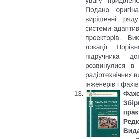
увагу приділен
Подано оригін
вирішенні ряд
системи адаптив
проекторів. В
локації. Порі
підручника д
розвинулися в 
радіотехнічних в
інженерів і фахів
Фахо
Збі
прак
Редк
Вида