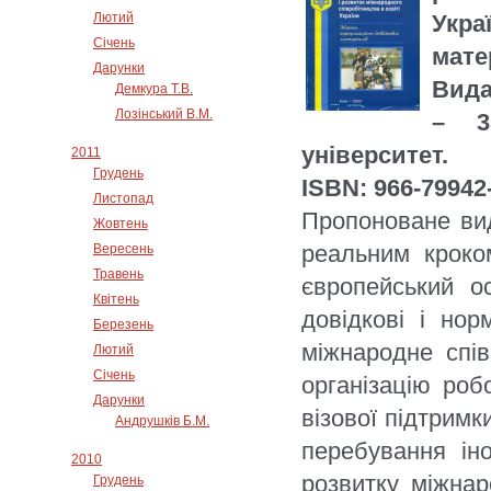
Лютий
Укр
Січень
мате
Дарунки
Вида
Демкура Т.В.
Лозінський В.М.
– 3
університет.
2011
Грудень
ISBN: 966-79942
Листопад
Пропоноване ви
Жовтень
реальним кроком
Вересень
Травень
європейський ос
Квітень
довідкові і нор
Березень
міжнародне спів
Лютий
Січень
організацію роб
Дарунки
візової підтримк
Андрушків Б.М.
перебування ін
2010
розвитку міжнар
Грудень