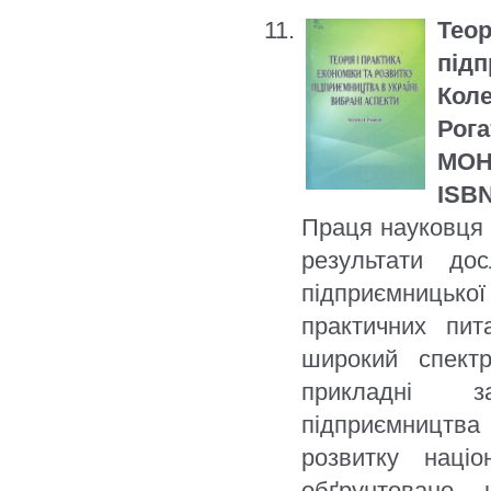
Тео
під
Кол
Рога
МОН 
ISBN
Праця науковця 
результати до
підприємницько
практичних пит
широкий спект
прикладні за
підприємництва 
розвитку наці
обґрунтовано 