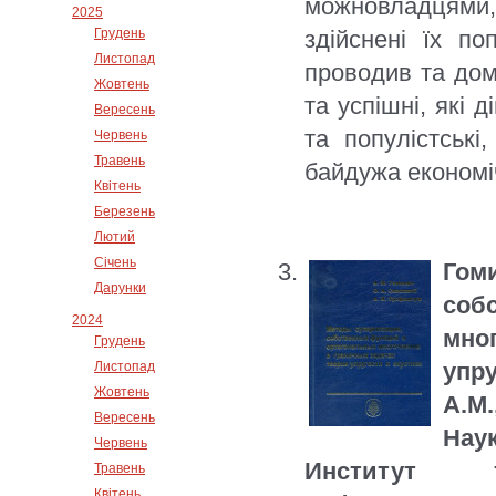
можновладцями, 
2025
Грудень
здійснені їх по
Листопад
проводив та дом
Жовтень
та успішні, які 
Вересень
та популістськ
Червень
Травень
байдужа економіч
Квітень
Березень
Лютий
Січень
Го
Дарунки
соб
2024
мно
Грудень
упр
Листопад
Жовтень
А.М
Вересень
Нау
Червень
Институт т
Травень
Квітень