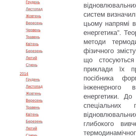
Грудень
відновлювальни
Листопад
систем визначили
Жовтень
цьому напрямі в
Вересень
Червень
енергетика”. Те
Травень
методи термод
Квітень
фізичного змісту
Березень
Лютий
що стосуються
Січень
приклади їх пр
2014
посібника фо
Грудень
інженерного в
Листопад
Жовтень
енергетики. До
Вересень
спеціальних 
Травень
відновлювальних
Квітень
Березень
глибокого вив
Лютий
термодинамічн
Січень