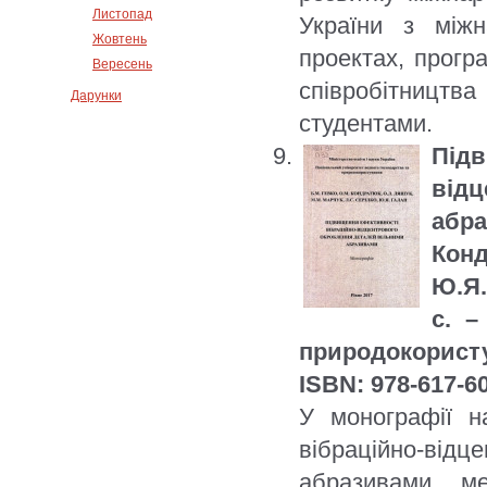
Листопад
України з між
Жовтень
проектах, прогр
Вересень
співробітництв
Дарунки
студентами.
Під
від
абр
Конд
Ю.Я.
с. –
природокорист
ISBN: 978-617-6
У монографії н
вібраційно-ві
абразивами, м