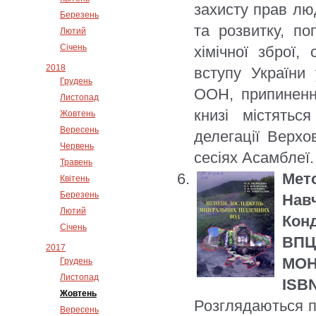
захисту прав лю
Березень
та розвитку, п
Лютий
Січень
хімічної зброї,
2018
вступу України 
Грудень
ООН, припинення
Листопад
книзі містятьс
Жовтень
Вересень
делегації Верх
Червень
сесіях Асамблеї.
Травень
Мет
Квітень
Березень
Нав
Лютий
Конд
Січень
ВПЦ
2017
МОН 
Грудень
Листопад
ISBN
Жовтень
Розглядаються п
Вересень