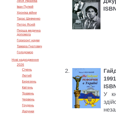
Джур
Леся Українка
Іван Пулюй
ISBN
Хроніка війни
Тарас Шевченко
Петро Ясній
Перша медична
допомога
Горизонт науки
Тамара Гнатович
Голодомор
Нові надходження
2026
Гай
Січень
Лютий
1991
Березень
ISBN
Квітень
У кн
Травень
Червень
здій
Грудень
неза
Дарунки