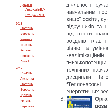
діяльності суча
Дарунки
Андрушків Б.М.
навчальним про
Стоцький Я.В.
вищої освіти, су
2013
підручників та 
Жовтень
підготовки фахі
Вересень
Червень
розділів, глав 
Травень
рівню та умінн
Квітень
кваліфікаційн
Березень
“Низькопотенцій
Лютий
2012
технічних навч
Грудень
дисциплін “Нетр
Листопад
“Теплонасосні
Жовтень
Вересень
енергетичних рес
Травень
Орга
Квітень
розв
Березень