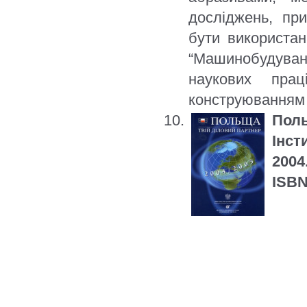
досліджень, пр
бути використан
“Машинобудування
наукових прац
конструюванням 
Пол
Інст
2004.
ISBN