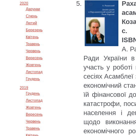
Рах
2020
Дарунки
аса
Січень
Коза
Лютий
с.
Березень
Квітень
ISBN
Травень
А. Р
Червень
Ради України в
Вересень
Жовтень
участь у роботі
Листопад
сесіях Асамблеї 
Грудень
економічний стан
2019
їй фінансової до
Грудень
Листопад
катастрофи, пос
Жовтень
населення і де
Вересень
щодо виконанн
Червень
Травень
економічного р
Квітень