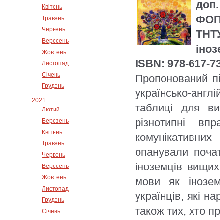
доп.
Квітень
ФОП 
Травень
Червень
ТНТ
Вересень
іноз
Жовтень
ISBN: 978-617-7
Листопад
Січень
Пропонований пі
Грудень
українсько-англі
2021
таблиці для ви
Лютий
різнотипні вп
Березень
Квітень
комунікативних
Травень
опанували почат
Червень
іноземців вищих
Вересень
Жовтень
мови як інозем
Листопад
українців, які н
Грудень
також тих, хто п
Січень