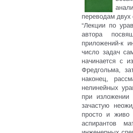
анали
переводам двух 
“Лекции по ура
автора посвя
приложений-к и
число задач са
начинается с и
Фредгольма, за
наконец, расс
нелинейных ура
при изложении 
зачастую неожи
просто и живо
аспирантов м
инженерных спе