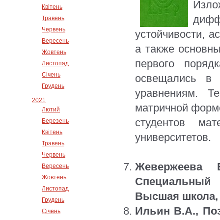
Изло
Квітень
диф
Травень
Червень
устойчивости, а
Вересень
а также основн
Жовтень
первого поряд
Листопад
Січень
освещались в 
Грудень
уравнениям. Т
2021
матричной форм
Лютий
студентов мат
Березень
Квітень
университетов.
Травень
Червень
Жевержеева В
Вересень
Жовтень
Специальный 
Листопад
Высшая школа, 1
Грудень
Ильин В.А., По
Січень