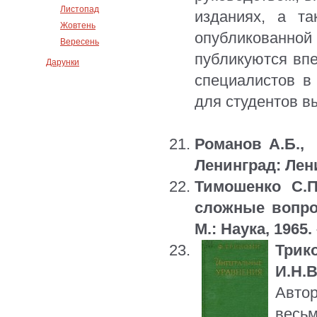
Листопад
изданиях, а та
Жовтень
опубликованно
Вересень
публикуются впе
Дарунки
специалистов в
для студентов в
Романов А.Б., 
Ленинград: Лениз
Тимошенко С.П
сложные вопрос
М.: Наука, 1965. 
Трик
И.Н.В
Автор
весь