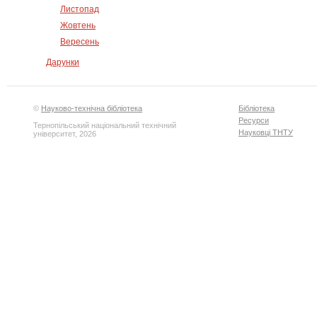
Листопад
Жовтень
Вересень
Дарунки
©
Науково-технічна бібліотека
Бібліотека
Ресурси
Тернопільський національний технічний
Науковці ТНТУ
університет, 2026