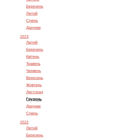
Березень
Лютий
Січень
Дарунки
2023
Лютий
Березень
Квітень
Травень
Червень
Вересень
Жовтень
Листопад
Грудень
Дарунки
Січень
2022
Лютий
Березень