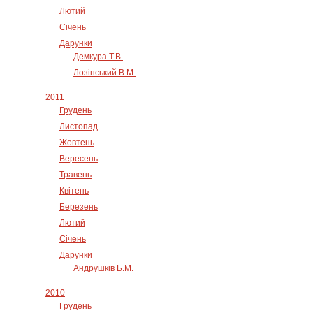
Лютий
Січень
Дарунки
Демкура Т.В.
Лозінський В.М.
2011
Грудень
Листопад
Жовтень
Вересень
Травень
Квітень
Березень
Лютий
Січень
Дарунки
Андрушків Б.М.
2010
Грудень