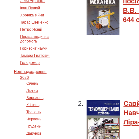
посі
Леся Українка
Іван Пулюй
В.В.
Хроніка війни
644 
Тарас Шевченко
Петро Ясній
Перша медична
допомога
Горизонт науки
Тамара Гнатович
Голодомор
Нові надходження
2026
Січень
Лютий
Березень
Савй
Квітень
Навч
Травень
Червень
Ліра
Грудень
Дарунки