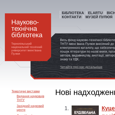
БІБЛІОТЕКА
ELARTU
ВІС
КОНТАКТИ
МУЗЕЙ ПУЛЮЯ
Науково-
технічна
бібліотека
Весь фонд науково-технічної бібліот
Тернопільський
ТНТУ імені Івана Пулюя внесений до
національний технічний
електронного каталогу, що забезпечу
університет імені Івана
пошук літератури по назві книги, прі
Пулюя
автора, видавництву, анотації, автор
знаку та УДК.
Читайте про нас детальніше
Нові надходженн
Тематичні виставки
Видання науковців
ТНТУ
Західний науковий
Куце
центр