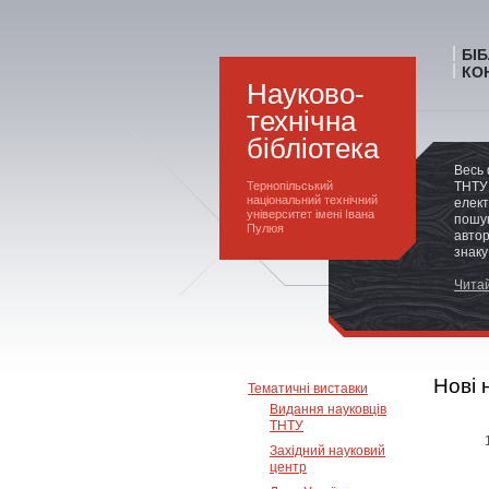
БІ
КО
Науково-
технічна
бібліотека
Весь 
Тернопільський
ТНТУ 
національний технічний
елект
університет імені Івана
пошук
Пулюя
автор
знаку
Читай
Нові 
Тематичні виставки
Видання науковців
ТНТУ
Західний науковий
центр