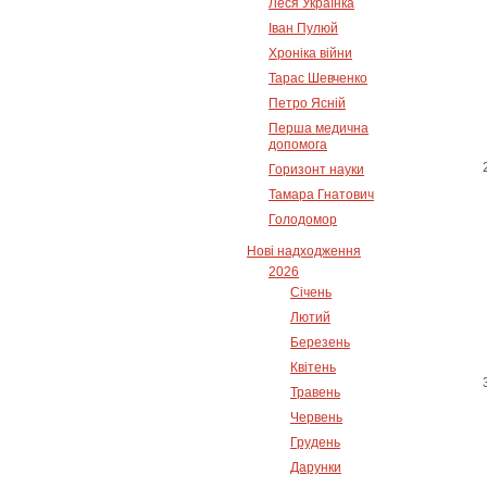
Леся Українка
Іван Пулюй
Хроніка війни
Тарас Шевченко
Петро Ясній
Перша медична
допомога
Горизонт науки
Тамара Гнатович
Голодомор
Нові надходження
2026
Січень
Лютий
Березень
Квітень
Травень
Червень
Грудень
Дарунки