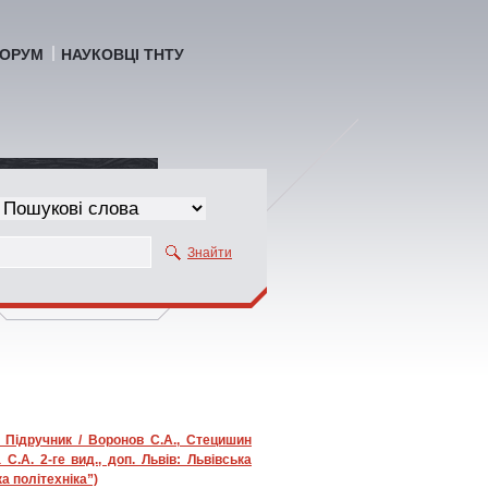
ОРУМ
НАУКОВЦІ ТНТУ
Знайти
: Підручник / Воронов С.А., Стецишин
С.А. 2-ге вид., доп. Львів: Львівська
ка політехніка”)