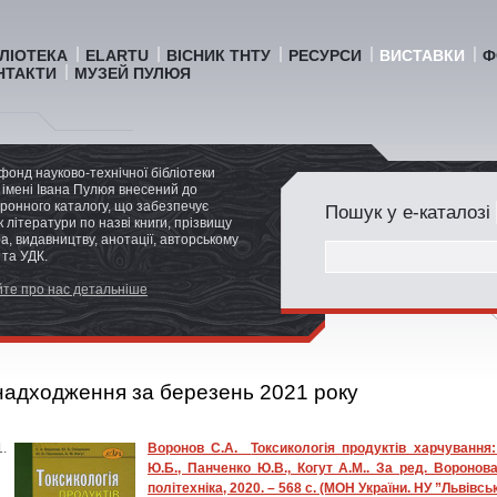
БЛІОТЕКА
ELARTU
ВІСНИК ТНТУ
РЕСУРСИ
ВИСТАВКИ
Ф
НТАКТИ
МУЗЕЙ ПУЛЮЯ
фонд науково-технічної бібліотеки
імені Івана Пулюя внесений до
ронного каталогу, що забезпечує
Пошук у е-каталозі
 літератури по назві книги, прізвищу
а, видавництву, анотації, авторському
 та УДК.
те про нас детальніше
надходження за березень 2021 року
Воронов С.А.
Токсикологія продуктів харчування
Ю.Б., Панченко Ю.В., Когут А.М.. За ред. Воронова 
політехніка, 2020. – 568 с. (МОН України. НУ ”Львівсь