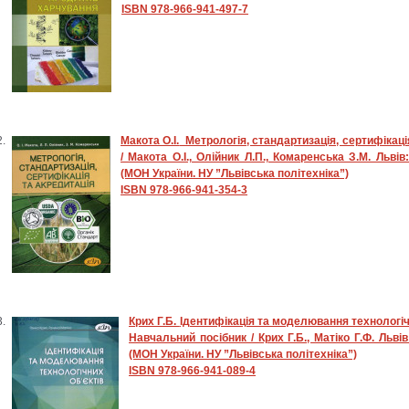
ISBN 978-966-941-497-7
Макота О.І.
Метрологія, стандартизація, сертифікаці
/ Макота О.І., Олійник Л.П., Комаренська З.М. Львів
(МОН України. НУ ”Львівська політехніка”)
ISBN 978-966-941-354-3
Крих Г.Б.
Ідентифікація та моделювання технологіч
Навчальний посібник / Крих Г.Б., Матіко Г.Ф. Львів
(МОН України. НУ ”Львівська політехніка”)
ISBN 978-966-941-089-4