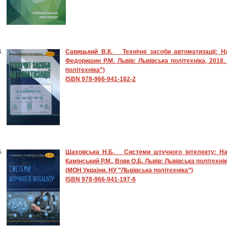
Савицький В.К.
Технічні засоби автоматизації: Н
Федоришин Р.М. Львів: Львівська політехніка, 2018.
політехніка”)
ISBN 978-966-941-182-2
Шаховська Н.Б. Системи штучного інтелекту: Нав
Камінський Р.М., Вовк О.Б. Львів: Львівська політехніка
(МОН України. НУ ”ЛЬвівська політехніка”)
ISBN 978-966-941-197-6