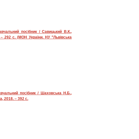
авчальний посібник / Савицький В.К.,
 – 292 с. (МОН України. НУ ”Львівська
чальний посібник / Шаховська Н.Б.,
, 2018. – 392 с.