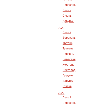
Березень
Лютий
Січень
Дарунки
2023
Лютий
Березень
Квітень
Травень
Червень
Вересень
Жовтень
Листопад
Грудень
Дарунки
Січень
2022
Лютий
Березень