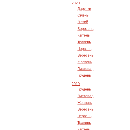
2020
Дарунки
Січень
Лютий
Березень
Квітень
Травень
Червень
Вересень
Жовтень
Листопад
Грудень
2019
Грудень
Листопад
Жовтень
Вересень
Червень
Травень
Квітень