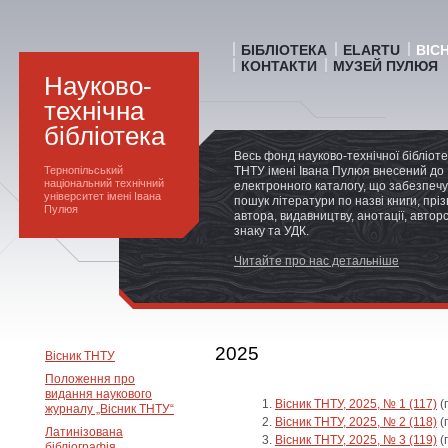
БІБЛІОТЕКА
ELARTU
ВІС
КОНТАКТИ
МУЗЕЙ ПУЛЮЯ
Науково-
технічна
бібліотека
Весь фонд науково-технічної бібліот
Тернопільський
ТНТУ імені Івана Пулюя внесений до
національний технічний
електронного каталогу, що забезпечу
університет імені Івана
пошук літератури по назві книги, прі
Пулюя
автора, видавництву, анотації, автор
знаку та УДК.
Читайте про нас детальніше
2025
Вісник ТНТУ
Положення про
видання наукового
Вісник ТНТУ, 2025, № 1 (117)
(
журналу „Вісник ТНТУ“
Вісник ТНТУ, 2025, № 2 (118)
(
Латинізована
Вісник ТНТУ, 2025, № 3 (119)
(
бібліографія