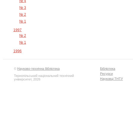
№ 4
№ 3
№ 2
№ 1
1997
№ 2
№ 1
1996
©
Науково-технічна бібліотека
Бібліотека
Ресурси
Тернопільський національний технічний
Науковці ТНТУ
університет, 2026