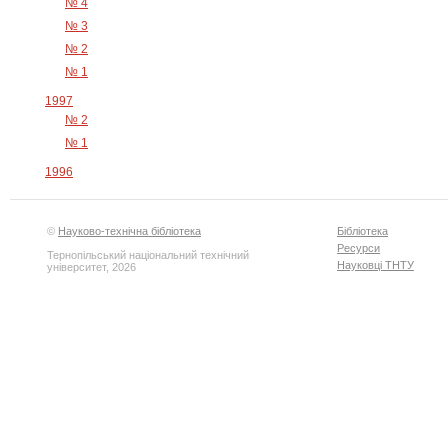
№ 4
№ 3
№ 2
№ 1
1997
№ 2
№ 1
1996
©
Науково-технічна бібліотека
Бібліотека
Ресурси
Тернопільський національний технічний
Науковці ТНТУ
університет, 2026