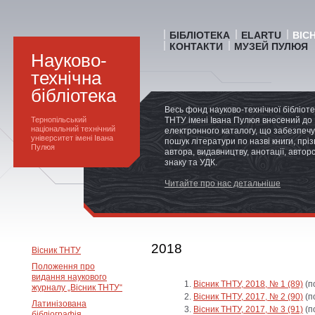
БІБЛІОТЕКА
ELARTU
ВІС
КОНТАКТИ
МУЗЕЙ ПУЛЮЯ
Науково-
технічна
бібліотека
Весь фонд науково-технічної бібліот
Тернопільський
ТНТУ імені Івана Пулюя внесений до
національний технічний
електронного каталогу, що забезпечу
університет імені Івана
пошук літератури по назві книги, прі
Пулюя
автора, видавництву, анотації, автор
знаку та УДК.
Читайте про нас детальніше
2018
Вісник ТНТУ
Положення про
видання наукового
Вісник ТНТУ, 2018, № 1 (89)
(п
журналу „Вісник ТНТУ“
Вісник ТНТУ, 2017, № 2 (90)
(п
Латинізована
Вісник ТНТУ, 2017, № 3 (91)
(п
бібліографія