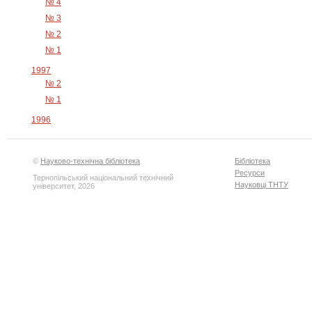
№ 4
№ 3
№ 2
№ 1
1997
№ 2
№ 1
1996
©
Науково-технічна бібліотека
Бібліотека
Ресурси
Тернопільський національний технічний
Науковці ТНТУ
університет, 2026