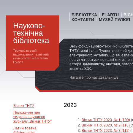
БІБЛІОТЕКА
ELARTU
ВІС
КОНТАКТИ
МУЗЕЙ ПУЛЮЯ
Науково-
технічна
бібліотека
Весь фонд науково-технічної бібліот
Тернопільський
ТНТУ імені Івана Пулюя внесений до
національний технічний
електронного каталогу, що забезпечу
університет імені Івана
пошук літератури по назві книги, прі
Пулюя
автора, видавництву, анотації, автор
знаку та УДК.
Читайте про нас детальніше
2023
Вісник ТНТУ
Положення про
видання наукового
Вісник ТНТУ, 2023, № 1 (109)
(
журналу „Вісник ТНТУ“
Вісник ТНТУ, 2023, № 2 (110)
(
Латинізована
Вісник ТНТУ, 2023, № 3 (111)
(п
бібліографія