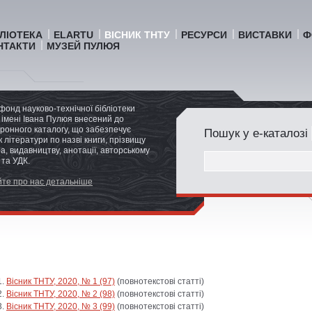
БЛІОТЕКА
ELARTU
ВІСНИК ТНТУ
РЕСУРСИ
ВИСТАВКИ
Ф
НТАКТИ
МУЗЕЙ ПУЛЮЯ
фонд науково-технічної бібліотеки
імені Івана Пулюя внесений до
ронного каталогу, що забезпечує
Пошук у е-каталозі
 літератури по назві книги, прізвищу
а, видавництву, анотації, авторському
 та УДК.
те про нас детальніше
Вісник ТНТУ, 2020, № 1 (97)
(повнотекстові статті)
Вісник ТНТУ, 2020, № 2 (98)
(повнотекстові статті)
Вісник ТНТУ, 2020, № 3 (99)
(повнотекстові статті)