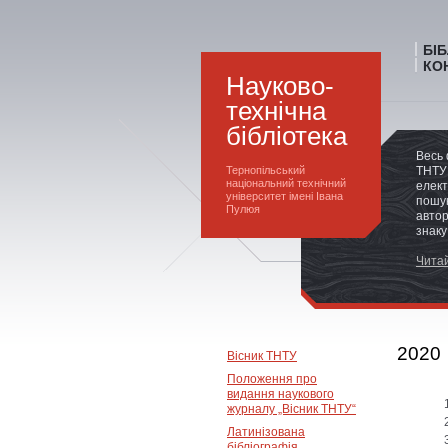
БІ
КО
Науково-
технічна
бібліотека
Весь 
Тернопільський
ТНТУ 
національний технічний
елект
університет імені Івана
пошук
Пулюя
автор
знаку
Читай
2020
Вісник ТНТУ
Положення про
видання наукового
журналу „Вісник ТНТУ“
Латинізована
бібліографія