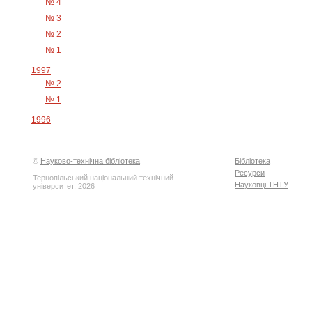
№ 4
№ 3
№ 2
№ 1
1997
№ 2
№ 1
1996
©
Науково-технічна бібліотека
Бібліотека
Ресурси
Тернопільський національний технічний
Науковці ТНТУ
університет, 2026