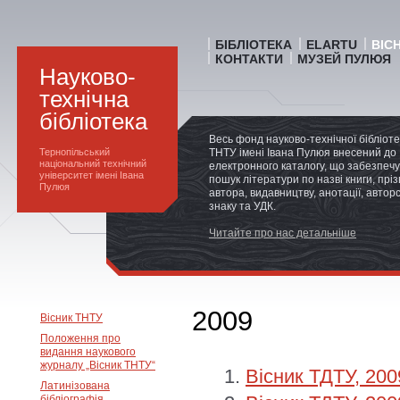
БІБЛІОТЕКА
ELARTU
ВІС
КОНТАКТИ
МУЗЕЙ ПУЛЮЯ
Науково-
технічна
бібліотека
Весь фонд науково-технічної бібліот
Тернопільський
ТНТУ імені Івана Пулюя внесений до
національний технічний
електронного каталогу, що забезпечу
університет імені Івана
пошук літератури по назві книги, прі
Пулюя
автора, видавництву, анотації, автор
знаку та УДК.
Читайте про нас детальніше
2009
Вісник ТНТУ
Положення про
видання наукового
журналу „Вісник ТНТУ“
Вісник ТДТУ, 200
Латинізована
бібліографія