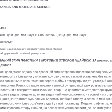
НІКА ТА МАТЕРІАЛОЗНАВСТВО
ANICS AND MATERIALS SCIENCE
539.3
им1, докт. фіз.-мат. наук; В.Опанасович1, канд. фіз.-мат. наук;
расимчук2
ський національний університет імені Івана Франка
кий державний технічний університет
БІЧНИЙ ЗГИН ПЛАСТИНИ З КРУГОВИМ ОТВОРОМ
І ШАЙБОЮ ЗА повного г
АДОВИХ
оті досліджено задачу про двобічний згин ізотропної пластини розподілени
нченності за існування у пластині кругового отвору, в який вставлена без натя
ією зовнішнього навантаження береги шайби і отвору приходять у гладкий конта
 пластини. Розв’язок задачі подано у вигляді суперпозиції двох розв’язків: плос
 пластини з використанням класичної теорії. За допомогою методів теорії фун
ціалів задачу зведено до низки задач лінійного спряження, на основі яких от
ціалів, контактного зусилля між берегами шайби й отвору. З’ясовано межі зм
нченності, коли існує розв’язок задачі у такій постановці. Подано графічні за
ами кругового отвору і шайби, на основі яких можна виявити, де і за яких умов