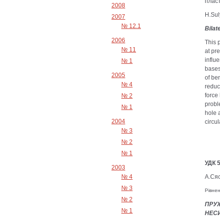
пласт
2008
H.Sul
2007
№ 12.1
Bilat
2006
This 
№ 11
at pre
influ
№ 1
bases
2005
of be
№ 4
reduc
force
№ 2
probl
№ 1
hole 
2004
circul
№ 3
№ 2
№ 1
УДК 
2003
№ 4
А.Сяс
№ 3
Рівне
№ 2
ПРУЖ
№ 1
НЕС