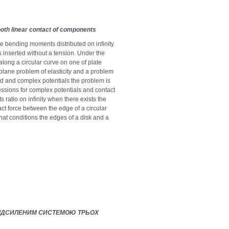
mooth linear contact of components
he bending moments distributed on infinity
is inserted without a tension. Under the
along a circular curve on one of plate
 plane problem of elasticity and a problem
hod and complex potentials the problem is
essions for complex potentials and contact
ratio on infinity when there exists the
t force between the edge of a circular
hat conditions the edges of a disk and a
ПІДСИЛЕНИМ СИСТЕМОЮ ТРЬОХ