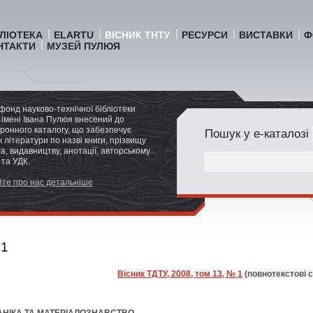
БЛІОТЕКА
ELARTU
ВІСНИК ТНТУ
РЕСУРСИ
ВИСТАВКИ
Ф
НТАКТИ
МУЗЕЙ ПУЛЮЯ
фонд науково-технічної бібліотеки
імені Івана Пулюя внесений до
ронного каталогу, що забезпечує
Пошук у е-каталозі
 літератури по назві книги, прізвищу
а, видавництву, анотації, авторському
 та УДК.
те про нас детальніше
.1
Вісник ТДТУ, 2008, том 13, № 1
(повнотекстові с