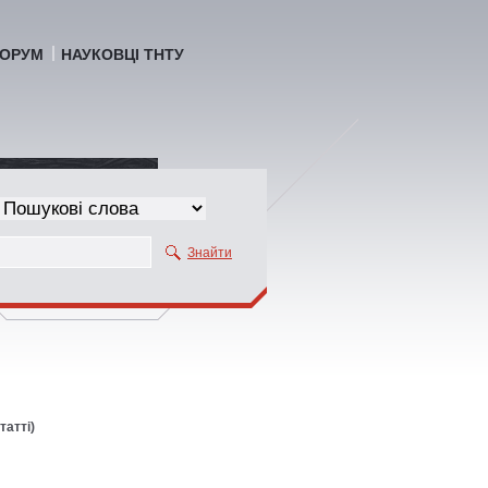
ОРУМ
НАУКОВЦІ ТНТУ
Знайти
татті)