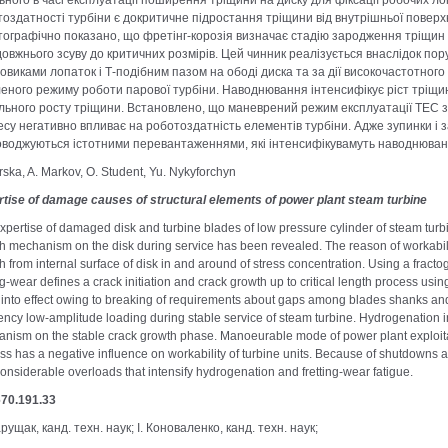
ьного в часі експлуатації поширення тріщини на диску для фіксації робочих л
оздатності турбіни є докритичне підростання тріщини від внутрішньої поверхн
ографічно показано, що фретінг-корозія визначає стадію зародження тріщин і
овжнього зсуву до критичних розмірів. Цей чинник реалізується внаслідок по
овиками лопаток і Т-подібним пазом на ободі диска та за дії високочастотно
еного режиму роботи парової турбіни. Наводнювання інтенсифікує ріст тріщин
льного росту тріщини. Встановлено, що маневрений режим експлуатації ТЕС з
су негативно впливає на роботоздатність елементів турбіни. Адже зупинки і з
воджуються істотними перевантаженнями, які інтенсифікувамуть наводнюванн
irska, A. Markov, O. Student, Yu. Nykyforchyn
tise of damage causes of structural elements of power plant steam turbine
xpertise of damaged disk and turbine blades of low pressure cylinder of steam turbi
h mechanism on the disk during service has been revealed. The reason of workability
h from internal surface of disk in and around of stress concentration. Using a fractog
ing-wear defines a crack initiation and crack growth up to critical length process us
t into effect owing to breaking of requirements about gaps among blades shanks and 
ency low-amplitude loading during stable service of steam turbine. Hydrogenation in
nism on the stable crack growth phase. Manoeurable mode of power plant exploita
ss has a negative influence on workability of turbine units. Because of shutdowns 
considerable overloads that intensify hydrogenation and fretting-wear fatigue.
670.191.33
рущак, канд. техн. наук; І. Коноваленко, канд. техн. наук;