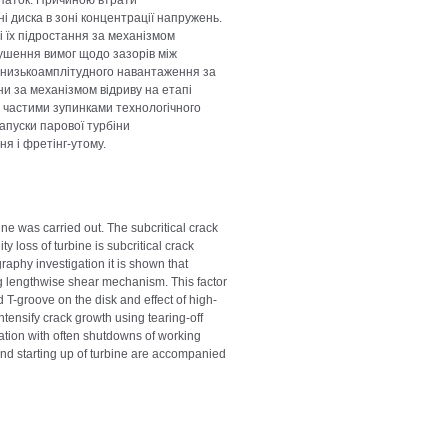
опаток. Причиною втрати
і диска в зоні концентрації напружень.
 їх підростання за механізмом
рушення вимог щодо зазорів між
го низькоамплітудного навантаження за
и за механізмом відриву на етапі
 частими зупинками технологічного
апуски парової турбіни
я і фретінг-утому.
ne was carried out. The subcritical crack
 loss of turbine is subcritical crack
raphy investigation it is shown that
ing lengthwise shear mechanism. This factor
T-groove on the disk and effect of high-
tensify crack growth using tearing-off
tion with often shutdowns of working
and starting up of turbine are accompanied