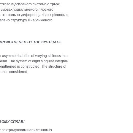
стково підсиленого системою трьох
в умовах узагальненого плоского
 інтегрально-диференціальних рівнянь з
влено структуру її наближеного
STRENGTHENED BY THE SYSTEM OF
 asymmetrical ribs of varying stiffness in a
 bend. The system of eight singular integral-
trengthened is constructed. The structure of
tion is considered.
ВОМУ СПЛАВІ
 електродуговим напиленням із