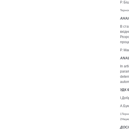
Р. Бі
Терноп
АНАЛ
В ста
вхідн
Розро
проц
P. Ma
ANAL
In ar
param
deter
autom
УДК 
I.Доб
А.Бук
1Терно
2Науко
ДОС