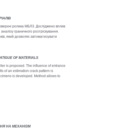
РІАЛІВ
поверхні ролика МБЛЗ. Досліджено вплив
 аналізу граничного розтріскування.
ків, який дозволяє автоматизувати
ATIGUE OF MATERIALS
oller is proposed. The influence of entrance
ts of an estimation crack pattern is
ecimens is developed. Method allows to
НЯ НА МЕХАНІЗМ