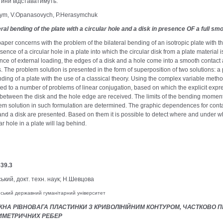
ини відставатимуть.
ym, V.Opanasovych, P.Herasymchuk
eral bending of the plate with a circular hole and a disk in presence OF a full s
paper concerns with the problem of the bilateral bending of an isotropic plate with t
sence of a circular hole in a plate into which the circular disk from a plate material 
ence of external loading, the edges of a disk and a hole come into a smooth contact 
. The problem solution is presented in the form of superposition of two solutions: a
nding of a plate with the use of a classical theory. Using the complex variable met
ed to a number of problems of linear conjugation, based on which the explicit expr
 between the disk and the hole edge are received. The limits of the bending moments 
em solution in such formulation are determined. The graphic dependences for contac
and a disk are presented. Based on them it is possible to detect where and under w
ar hole in a plate will lag behind.
539.3
ький, докт. техн. наук; Н.Шевцова
нський державний гуманітарний університет
НА РІВНОВАГА ПЛАСТИНКИ З КРИВОЛІНІЙНИМ КОНТУРОМ, ЧАСТКОВО 
ИМЕТРИЧНИХ РЕБЕР