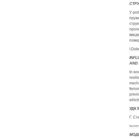
СТР
У роб
пружн
струк
прогн
введ
повер
I.Dob
INFL
AND 
In wo
resil
mecha
ferro
previ
which
УДК 5
Г. Ст
Інстит
МОДЕ