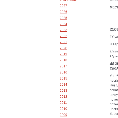
МЕХА
2027
MECH
2026
2025
2024
УДК 
2023
2022
Г.Сул
2021
П.Ге
2020
1Львів
2019
2Луць
2018
ДВО
2017
СКЛ
2016
У роб
2015
нескі
2014
Під д
основ
2013
згину
2012
потен
2011
потен
2010
нескі
берег
2009