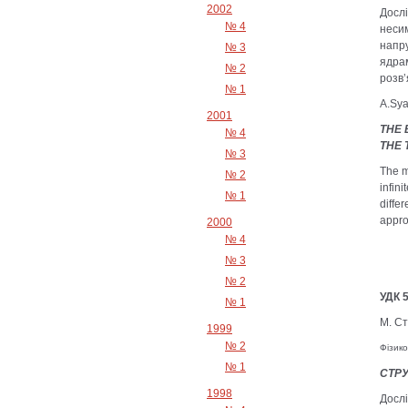
2002
Дослі
№ 4
несим
напру
№ 3
ядрам
№ 2
розв’
№ 1
А.Sya
2001
THE 
№ 4
THE 
№ 3
The m
№ 2
infin
№ 1
differ
appro
2000
№ 4
№ 3
№ 2
УДК 5
№ 1
М. Ст
1999
№ 2
Фізико
№ 1
СТРУ
1998
Дослі