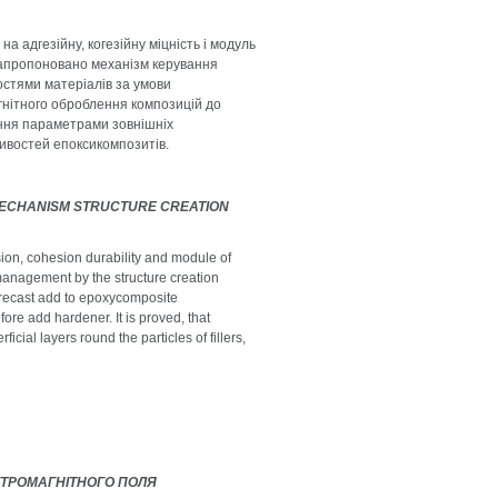
а адгезійну, когезійну міцність і модуль
 Запропоновано механізм керування
остями матеріалів за умови
гнітного оброблення композицій до
ння параметрами зовнішніх
ивостей епоксикомпозитів.
MECHANISM STRUCTURE CREATION
sion, cohesion durability and module of
management by the structure creation
forecast add to epoxycomposite
re add hardener. It is proved, that
ial layers round the particles of fillers,
КТРОМАГНІТНОГО ПОЛЯ