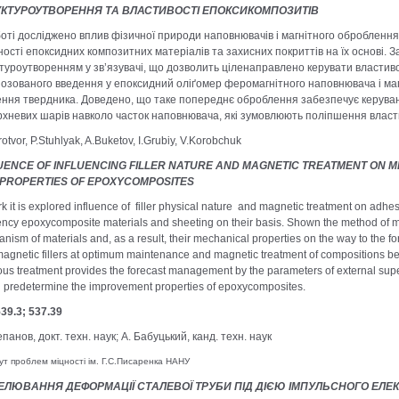
УКТУРОУТВОРЕННЯ ТА ВЛАСТИВОСТІ ЕПОКСИКОМПОЗИТІВ
оті досліджено вплив фізичної природи наповнювачів і магнітного оброблення н
ості епоксидних композитних матеріалів та захисних покриттів на їх основі.
туроутворенням у зв’язувачі, що дозволить ціленаправлено керувати властив
озованого введення у епоксидний оліґомер феромагнітного наповнювача і ма
ення твердника. Доведено, що таке попереднє оброблення забезпечує керува
хневих шарів навколо часток наповнювача, які зумовлюють поліпшення власт
rotvor, P.Stuhlyak, A.Buketov, I.Grubiy, V.Korobchuk
UENCE OF INFLUENCING FILLER NATURE AND MAGNETIC TREATMENT ON 
PROPERTIES OF EPOXYCOMPOSITES
rk it is explored influence of filler physical nature and magnetic treatment on adhe
iency epoxycomposite materials and sheeting on their basis. Shown the method of 
nism of materials and, as a result, their mechanical properties on the way to the 
magnetic fillers at optimum maintenance and magnetic treatment of compositions befo
ous treatment provides the forecast management by the parameters of external superfic
 predetermine the improvement properties of epoxycomposites.
39.3; 537.39
епанов, докт. техн. наук; А. Бабуцький, канд. техн. наук
ут проблем міцності ім. Г.С.Писаренка НАНУ
ЛЮВАННЯ ДЕФОРМАЦІЇ СТАЛЕВОЇ ТРУБИ ПІД ДІЄЮ ІМПУЛЬСНОГО ЕЛЕ