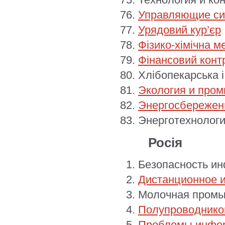
Управляющие си
Урядовий кур’єр
Фізико-хімічна м
Фінансовий конт
Хлібопекарська і
Экология и про
Энергосбережени
Энерготехнологи
Росія
Безопасность и
Дистанционное и
Молочная пром
Полупроводнико
Проблемы инфор