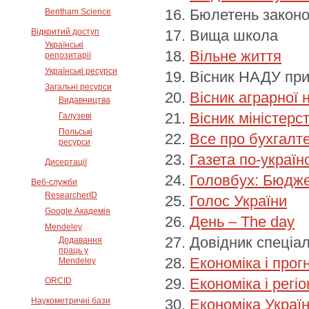
Бюлетень законо
Bentham Science
Відкритий доступ
Вища школа
Українські
Вільне життя
репозитарії
Українські ресурси
Вісник НАДУ при
Загальні ресурси
Вісник аграрної 
Видавництва
Вісник міністерст
Галузеві
Польські
Все про бухгалте
ресурси
Газета по-україн
Дисертації
Головбух: Бюдж
Веб-служби
ResearcherID
Голос України
Google Академія
День – The day
Mendeley
Довідник спеціал
Додавання
праць у
Економіка і прог
Mendeley
Економіка і регі
ORCID
Наукометричні бази
Економіка Украї