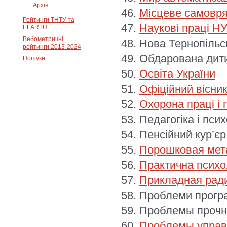
Архів
Місцеве самовряд
Рейтинги ТНТУ та
Наукові праці Н
ELARTU
Вебометричні
Нова Тернопільс
рейтинги 2013-2024
Обдарована дит
Пошуки
Освіта України
Офіційний вісник
Охорона праці і
Педагогіка і псих
Пенсійний кур’єр
Порошковая мет
Практична психо
Прикладная рад
Проблеми прогр
Проблемы прочн
Проблемы управ