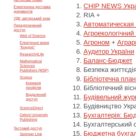
Авторське право
CHIP NEWS Укра
Електронна доставка
документів
RIA +
УДК, авторський знак
Автоматическая 
Передплачений
доступ
Агроекологічний
Web of Science
Агроном
+
Аграр
Електронні книги
“Кондор”
Аудитор України
Research4Life
Баланс-Бюджет
Mathematical
Sciences
Безпека життєді
Publishers (MSP)
Бібліотечна план
Scopus
Корекція
Бібліотечний віс
профілів
Віддалений
Будівельний жур
доступ
Будівництво Укр
ScienceDirect
Бухгалтерія: Бю
Oxford University
Publishing
Бухгалтерський о
Тестовий доступ
Бюджетна бухгал
Springer Link