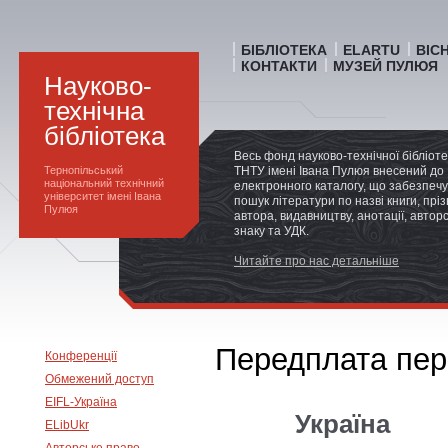
БІБЛІОТЕКА
ELARTU
ВІС
КОНТАКТИ
МУЗЕЙ ПУЛЮЯ
Науково-
технічна
бібліотека
Весь фонд науково-технічної бібліот
Тернопільський
ТНТУ імені Івана Пулюя внесений до
національний технічний
електронного каталогу, що забезпечу
університет імені Івана
пошук літератури по назві книги, прі
Пулюя
автора, видавництву, анотації, автор
знаку та УДК.
Читайте про нас детальніше
Передплата пері
Конференції
Обмежений доступ
EIFL-Україна
Україна
ELibUkr