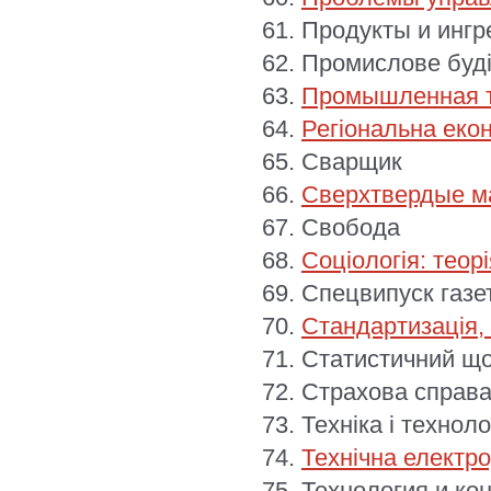
Продукты и инг
Промислове буді
Промышленная т
Регіональна еко
Сварщик
Сверхтвердые м
Свобода
Соціологія: теор
Спецвипуск газе
Стандартизація, 
Статистичний що
Страхова справ
Техніка і технол
Технічна електр
Технология и кон