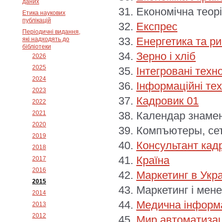
даних
Економічна теор
Етика наукових
публікацій
Експрес
Періодичні видання,
Енергетика та р
які надходять до
бібліотеки
Зерно і хліб
2026
2025
Інтегровані техн
2024
Інформаційні тех
2023
Кадровик 01
2022
2021
Календар знамен
2020
Компъютеры, се
2019
Консультант кад
2018
Країна
2017
2016
Маркетинг в Укра
2015
Маркетинг і мен
2014
Медична інформа
2013
2012
Мир автоматиза