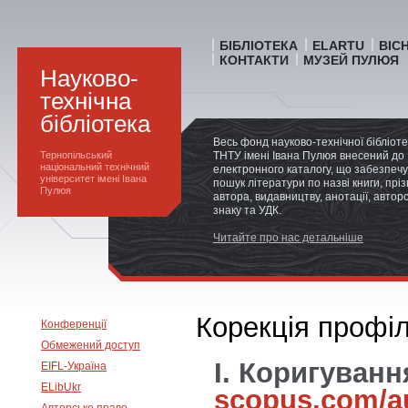
БІБЛІОТЕКА
ELARTU
ВІС
КОНТАКТИ
МУЗЕЙ ПУЛЮЯ
Науково-
технічна
бібліотека
Весь фонд науково-технічної бібліот
Тернопільський
ТНТУ імені Івана Пулюя внесений до
національний технічний
електронного каталогу, що забезпечу
університет імені Івана
пошук літератури по назві книги, прі
Пулюя
автора, видавництву, анотації, автор
знаку та УДК.
Читайте про нас детальніше
Корекція профіл
Конференції
Обмежений доступ
I. Коригуван
EIFL-Україна
ELibUkr
scopus.com/a