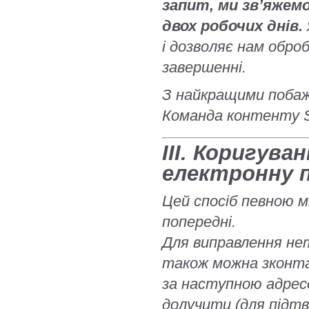
запит, ми зв’яжем
двох робочих днів.
і дозволяє нам обро
завершенні.
З найкращими поба
Команда контенту 
III. Коригув
електронну 
Цей спосіб певною 
попередні.
Для виправлення не
також можна зконта
за наступною адрес
долучити (для підт