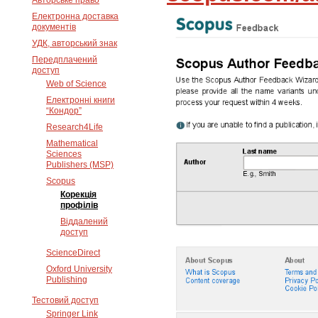
Авторське право
Електронна доставка
документів
УДК, авторський знак
Передплачений
доступ
Web of Science
Електронні книги
“Кондор”
Research4Life
Mathematical
Sciences
Publishers (MSP)
Scopus
Корекція
профілів
Віддалений
доступ
ScienceDirect
Oxford University
Publishing
Тестовий доступ
Springer Link