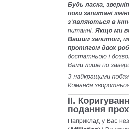
Будь ласка, зверні
поки запитані змін
з’являються в Інт
питанні.
Якщо ми в
Вашим запитом, ми
протягом двох роб
достатньою і дозво
Вами лише по завер
З найкращими поба
Команда зворотньог
II. Коригува
подання про
Наприклад у Вас нез