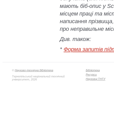
мають біб-опис у Sc
місцем праці та міс
написання прізвища,
про неправильне міс
Див. також:
*
Форма запитів під
©
Науково-технічна бібліотека
Бібліотека
Ресурси
Тернопільський національний технічний
Науковці ТНТУ
університет, 2026