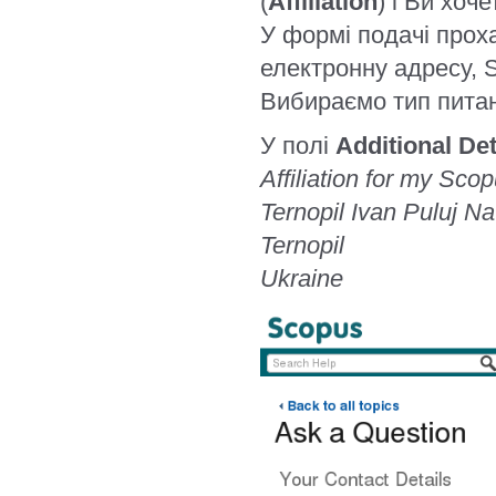
(
Affiliation
) і Ви хоче
У формі подачі проха
електронну адресу, S
Вибираємо тип пита
У полі
Additional Det
Affiliation for my Sco
Ternopil Ivan Puluj Na
Ternopil
Ukraine