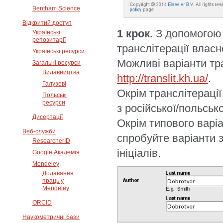
Bentham Science
Відкритий доступ
1 крок.
З допомогою 
Українські
репозитарії
транслітерації власно
Українські ресурси
Можливі варіанти тра
Загальні ресурси
Видавництва
http://translit.kh.ua/
.
Галузеві
Окрім транслітерації
Польські
ресурси
з російської/польсько
Дисертації
Окрім типового варіан
Веб-служби
спробуйте варіанти з
ResearcherID
ініціалів.
Google Академія
Mendeley
Додавання
праць у
Mendeley
ORCID
Наукометричні бази