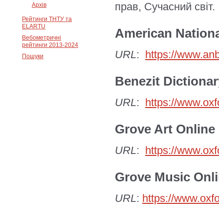
прав, Сучасний світ.
Архів
Рейтинги ТНТУ та
ELARTU
American Nation
Вебометричні
рейтинги 2013-2024
URL
:
https://www.anb
Пошуки
Benezit Dictionar
URL
:
https://www.oxf
Grove Art Online
URL
:
https://www.oxf
Grove Music Onl
URL
:
https://www.oxf