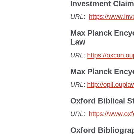
Investment Clai
URL
:
https://www.in
Max Planck Encyc
Law
URL
:
https://oxcon
Max Planck Encyc
URL
:
http://opil.oup
Oxford Biblical S
URL
:
https://www.oxf
Oxford Bibliogra