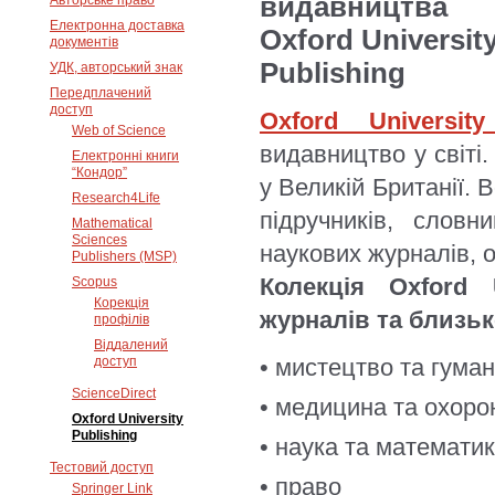
видавництва
Авторське право
Електронна доставка
Oxford Universit
документів
Publishing
УДК, авторський знак
Передплачений
доступ
Oxford University
Web of Science
видавництво у світі
Електронні книги
“Кондор”
у Великій Британії. 
Research4Life
підручників, словн
Mathematical
Sciences
наукових журналів, 
Publishers (MSP)
Колекція Oxford 
Scopus
Корекція
журналів та близько
профілів
Віддалений
доступ
• мистецтво та гуман
ScienceDirect
• медицина та охоро
Oxford University
Publishing
• наука та математи
Тестовий доступ
• право
Springer Link