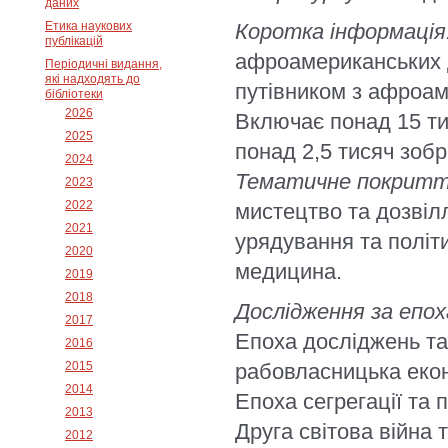
даних
Етика наукових
Коротка інформація
публікацій
афроамериканських 
Періодичні видання,
які надходять до
путівником з афроаме
бібліотеки
2026
Включає понад 15 тис
2025
понад 2,5 тисяч зобр
2024
Тематичне покритт
2023
2022
мистецтво та дозвілл
2021
урядування та політик
2020
медицина.
2019
2018
Дослідження за епо
2017
Епоха досліджень та
2016
2015
рабовласницька екон
2014
Епоха сегрегації та 
2013
Друга світова війна
2012