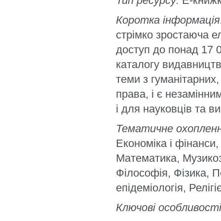
Тип ресурсу:
E-книж
Коротка інформація
стрімко зростаюча е
доступ до понад 17 0
каталогу видавництв
теми з гуманітарних
права, і є незамінни
і для науковців та в
Тематичне охопленн
Економіка і фінанси, 
Математика, Музикоз
Філософія, Фізика, П
епідеміологія, Реліг
Ключові особливості