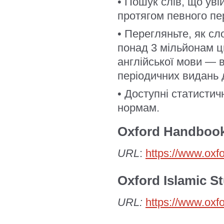
• Пошук слів, що уві
протягом певного пері
• Перегляньте, як с
понад 3 мільйонам ц
англійської мови — в
періодичних видань д
• Доступні статистич
нормам.
Oxford Handbook
URL
:
https://www.ox
Oxford Islamic S
URL:
https://www.oxf