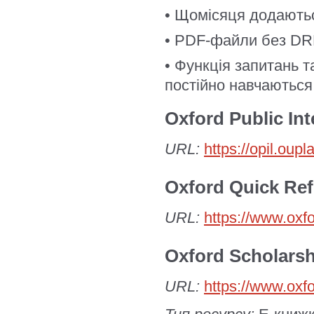
• Щомісяця додаютьс
• PDF-файли без D
• Функція запитань т
постійно навчаються
Oxford Public Int
URL:
https://opil.oup
Oxford Quick Re
URL:
https://www.oxf
Oxford Scholarsh
URL:
https://www.oxf