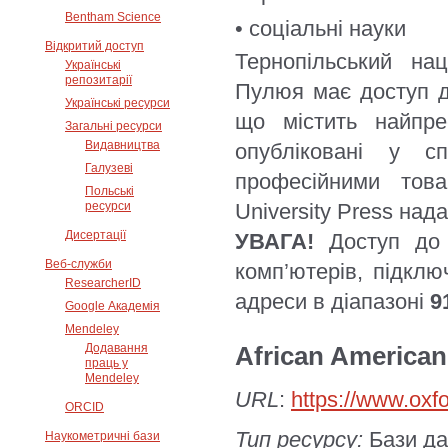
Bentham Science
• соціальні науки
Відкритий доступ
Тернопільський нац
Українські
репозитарії
Пулюя має доступ до 
Українські ресурси
що містить найпрес
Загальні ресурси
Видавництва
опубліковані у с
Галузеві
професійними това
Польські
ресурси
University Press над
Дисертації
УВАГА!
Доступ до р
Веб-служби
комп’ютерів, підклю
ResearcherID
адреси в діапазоні
9
Google Академія
Mendeley
Додавання
African American
праць у
Mendeley
URL
:
https://www.oxf
ORCID
Тип ресурсу:
Бази да
Наукометричні бази