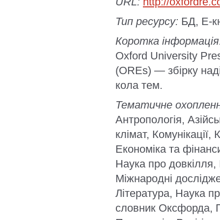
URL:
http://oxfordre.
Тип ресурсу:
БД, E-к
Коротка інформація
Oxford University Pr
(OREs) — збірку наді
кола тем.
Тематичне охопленн
Антропологія, Азійсь
клімат, Комунікації,
Економіка та фінанси
Наука про довкілля,
Міжнародні досліджен
Література, Наука п
словник Оксфорда, Пл