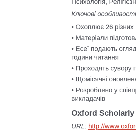
Психологія, Релігієз
Ключові особливості
• Охоплює 26 різних
• Матеріали підгото
• Есеї подають огляд
години читання
• Проходять сувору
• Щомісячні оновлен
• Розроблено у співп
викладачів
Oxford Scholarly
URL:
http://www.oxfor