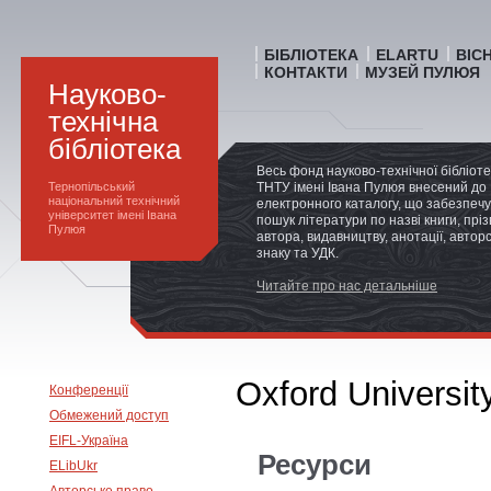
БІБЛІОТЕКА
ELARTU
ВІС
КОНТАКТИ
МУЗЕЙ ПУЛЮЯ
Науково-
технічна
бібліотека
Весь фонд науково-технічної бібліот
Тернопільський
ТНТУ імені Івана Пулюя внесений до
національний технічний
електронного каталогу, що забезпечу
університет імені Івана
пошук літератури по назві книги, прі
Пулюя
автора, видавництву, анотації, автор
знаку та УДК.
Читайте про нас детальніше
Oxford Universit
Конференції
Обмежений доступ
EIFL-Україна
Ресурси
ELibUkr