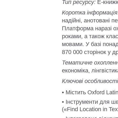
Тип ресурсу:
E-книж
Коротка інформація
надійні, анотовані п
Платформа наразі ох
роками, а також кла
мовами. У базі пона
870 000 сторінок у д
Тематичне охопленн
економіка, лінгвісти
Ключові особливості
• Містить Oxford Latin
• Інструменти для шв
(«Find Location in Tex