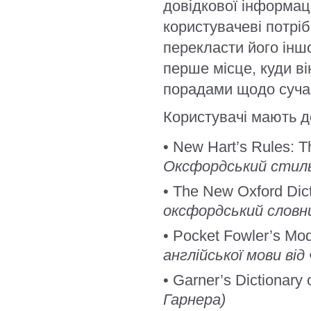
довідкової інформаці
користувачеві потрі
перекласти його інш
перше місце, куди в
порадами щодо суча
Користувачі мають д
• New Hart’s Rules: T
Оксфордський стиль
• The New Oxford Dict
оксфордський словни
• Pocket Fowler’s Mo
англійської мови від
• Garner’s Dictionary
Гарнера)