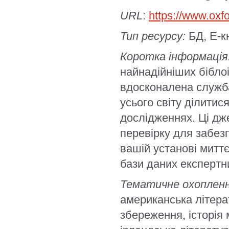
URL
:
https://www.oxf
Тип ресурсу:
БД, Е-к
Коротка інформація
найнадійніших біблоі
вдосконалена служба
усього світу ділитис
дослідженнях. Ці дж
перевірку для забезп
вашій установі митт
бази даних експертн
Тематичне охопленн
американська літерат
збереження, історія 