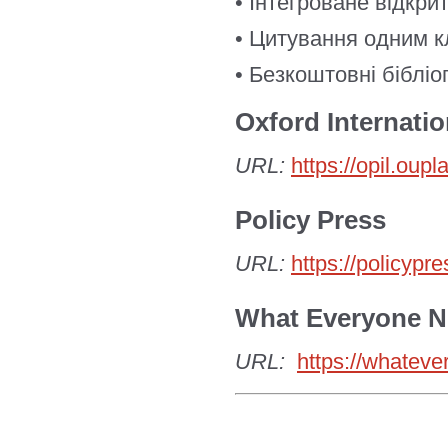
• Інтегроване відкри
• Цитування одним кл
• Безкоштовні біблі
Oxford Internatio
URL:
https://opil.ou
Policy Press
URL:
https://policypr
What Everyone N
URL:
https://whatev