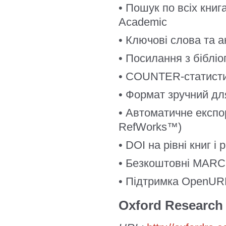
• Пошук по всіх кни
Academic
• Ключові слова та ан
• Посилання з бібліо
• COUNTER-статисти
• Формат зручний дл
• Автоматичне експо
RefWorks™)
• DOI на рівні книг і 
• Безкоштовні MARC
• Підтримка OpenUR
Oxford Research