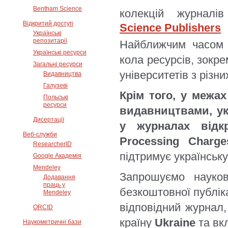
Bentham Science
колекцій журналі
Відкритий доступ
Science Publishers
Українські
репозитарії
Найближчим часом 
Українські ресурси
кола ресурсів, зокр
Загальні ресурси
університетів з різни
Видавництва
Галузеві
Крім того, у межах
Польські
ресурси
видавництвами, укр
Дисертації
у журналах відк
Веб-служби
Processing Charg
ResearcherID
підтримує українську
Google Академія
Mendeley
Запрошуємо науков
Додавання
праць у
безкоштовної публік
Mendeley
відповідний журнал,
ORCID
країну
Ukraine
та вк
Наукометричні бази