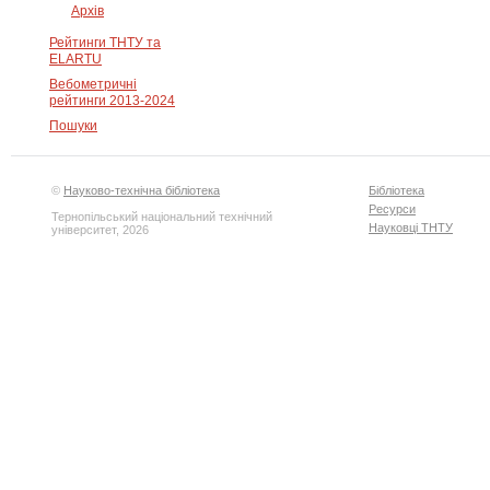
Архів
Рейтинги ТНТУ та
ELARTU
Вебометричні
рейтинги 2013-2024
Пошуки
©
Науково-технічна бібліотека
Бібліотека
Ресурси
Тернопільський національний технічний
Науковці ТНТУ
університет, 2026