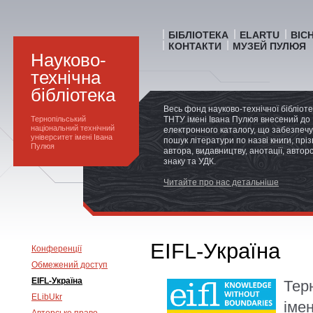
БІБЛІОТЕКА
ELARTU
ВІС
КОНТАКТИ
МУЗЕЙ ПУЛЮЯ
Науково-
технічна
бібліотека
Весь фонд науково-технічної бібліот
Тернопільський
ТНТУ імені Івана Пулюя внесений до
національний технічний
електронного каталогу, що забезпечу
університет імені Івана
пошук літератури по назві книги, прі
Пулюя
автора, видавництву, анотації, автор
знаку та УДК.
Читайте про нас детальніше
EIFL-Україна
Конференції
Обмежений доступ
EIFL-Україна
Тер
ELibUkr
іме