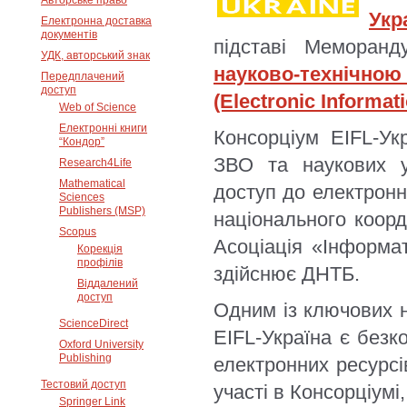
Авторське право
Укр
Електронна доставка
документів
підставі Меморан
УДК, авторський знак
науково-технічно
Передплачений
доступ
(Electronic Informati
Web of Science
Електронні книги
Консорціум EIFL-Ук
“Кондор”
ЗВО та наукових ус
Research4Life
Mathematical
доступ до електронн
Sciences
Publishers (MSP)
національного коорд
Scopus
Асоціація «Інформа
Корекція
профілів
здійснює ДНТБ.
Віддалений
доступ
Одним із ключових н
ScienceDirect
EIFL-Україна є безк
Oxford University
Publishing
електронних ресурс
Тестовий доступ
участі в Консорціумі
Springer Link