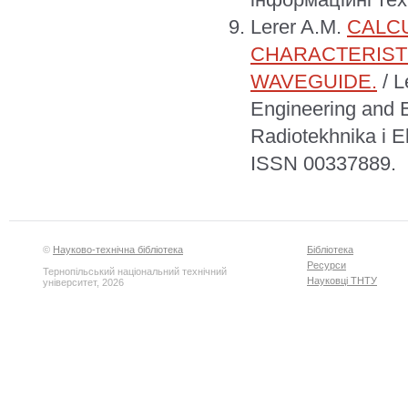
Lerer A.M.
CALCU
CHARACTERIST
WAVEGUIDE.
/ L
Engineering and El
Radiotekhnika i E
ISSN 00337889.
©
Науково-технічна бібліотека
Бібліотека
Ресурси
Тернопільський національний технічний
Науковці ТНТУ
університет, 2026