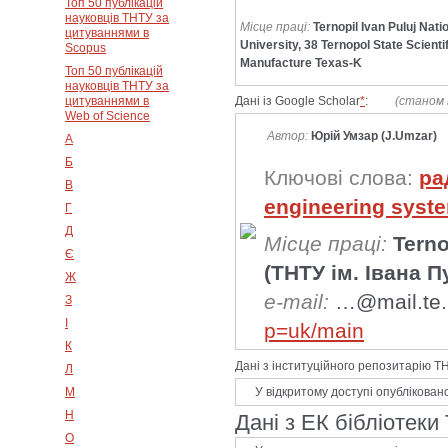
Топ 50 публікацій
науковців ТНТУ за
Місце праці:
Ternopil Ivan Puluj Nati
цитуваннями в
University, 38 Ternopol State Scienti
Scopus
Manufacture Texas-K
Топ 50 публікацій
науковців ТНТУ за
цитуваннями в
Дані із Google Scholar
*
:
(станом 
Web of Science
Автор:
Юрій Умзар (J.Umzar)
А
Б
Ключові слова:
ра
В
engineering syst
Г
Д
Місце праці:
Terno
Є
(ТНТУ ім. Івана 
Ж
e-mail:
…@mail.te.
З
І
p=uk/main
К
Дані з інституційного репозитарію 
Л
У відкритому доступі опублікован
М
Н
Дані з ЕК бібліотеки
О