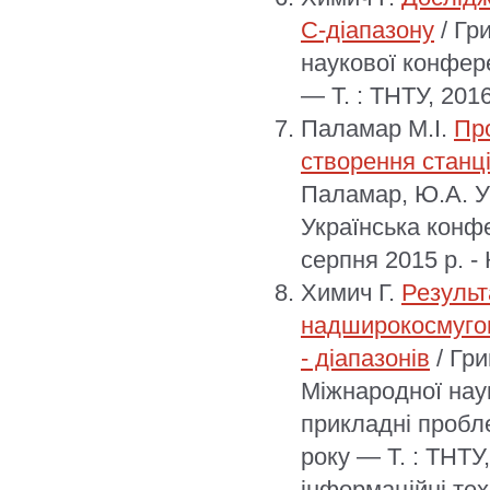
С-діапазону
/ Гр
наукової конфере
— Т. : ТНТУ, 201
Паламар М.І.
Пр
створення станц
Паламар, Ю.А. У
Українська конфе
серпня 2015 р. - 
Химич Г.
Результ
надширокосмугов
- діапазонів
/ Гри
Міжнародної нау
прикладні пробл
року — Т. : ТНТУ
інформаційні техн