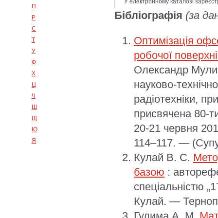
У електронному каталозі зареєст
П
Бібліографія
(за да
Р
С
Оптимізація офс
Т
У
робочої поверхн
Ф
Олександр Мулик
Х
науково-технічно
Ц
Ч
радіотехніки, пр
Ш
присвячена 80-т
Щ
20-21 червня 201
Ю
114–117. — (Супу
Я
Кулай В. С.
Мето
базою
: авторефе
спеціальністю „1
Кулай. — Тернопі
Гудима А. М.
Мат