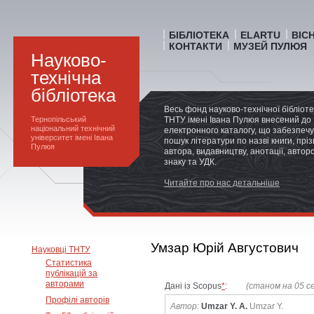
БІБЛІОТЕКА
ELARTU
ВІС
КОНТАКТИ
МУЗЕЙ ПУЛЮЯ
Науково-
технічна
бібліотека
Весь фонд науково-технічної бібліот
Тернопільський
ТНТУ імені Івана Пулюя внесений до
національний технічний
електронного каталогу, що забезпечу
університет імені Івана
пошук літератури по назві книги, прі
Пулюя
автора, видавництву, анотації, автор
знаку та УДК.
Читайте про нас детальніше
Умзар Юрій Августович
Науковці ТНТУ
Статистика
публікацій за
авторами
Дані із Scopus
*
:
(станом на 05 с
Профілі авторів
Автор:
Umzar Y. A.
Umzar Y.