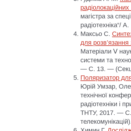
радіолокаційних 
магістра за спец
радіотехніка“/ А
Максьо С.
Синте
для розв’язання 
Матеріали Ⅴ наук
системи та технол
— С. 13. — (Сек
Поляризатор для
Юрій Умзар, Олег
технічної конфер
радіотехніки і п
ТНТУ, 2017. — С.
телекомунікацій)
Химич Г.
Дослідж