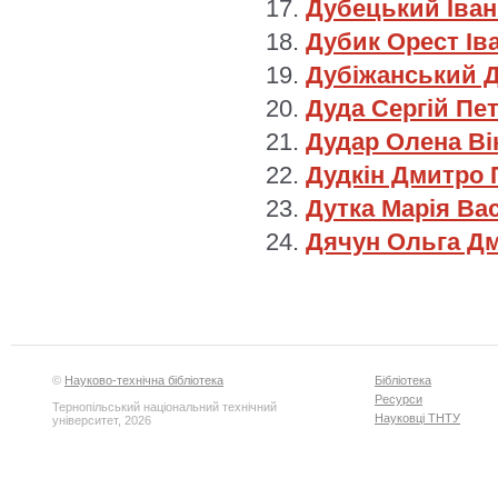
Дубецький Іва
Дубик Орест Ів
Дубіжанський Д
Дуда Сергій Пе
Дудар Олена Ві
Дудкін Дмитро
Дутка Марія Ва
Дячун Ольга Д
©
Науково-технічна бібліотека
Бібліотека
Ресурси
Тернопільський національний технічний
Науковці ТНТУ
університет, 2026