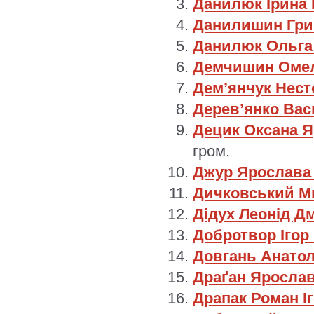
Данилюк Ірина
Данилишин Гри
Данилюк Ольга 
Демчишин Омел
Дем’янчук Нес
Дерев’янко Ва
Децик Оксана Я
гром.
Джур Ярослава 
Дичковський М
Дідух Леонід Д
Добротвор Ігор
Довгань Анатол
Драґан Яросла
Драпак Роман І