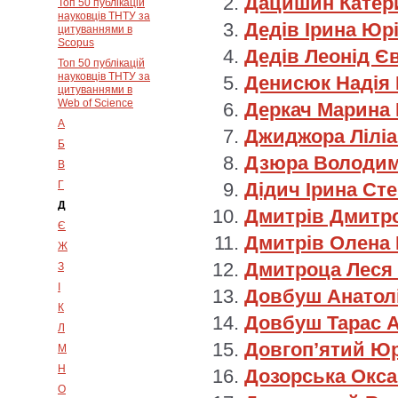
Дацишин Катер
Топ 50 публікацій
науковців ТНТУ за
Дедів Ірина Юрі
цитуваннями в
Scopus
Дедів Леонід Є
Топ 50 публікацій
науковців ТНТУ за
Денисюк Надія 
цитуваннями в
Web of Science
Деркач Марина
А
Джиджора Ліліа
Б
Дзюра Володим
В
Г
Дідич Ірина Ст
Д
Дмитрів Дмитр
Є
Дмитрів Олена 
Ж
Дмитроца Леся
З
І
Довбуш Анатол
К
Довбуш Тарас 
Л
Довгоп’ятий Ю
М
Н
Дозорська Окса
О