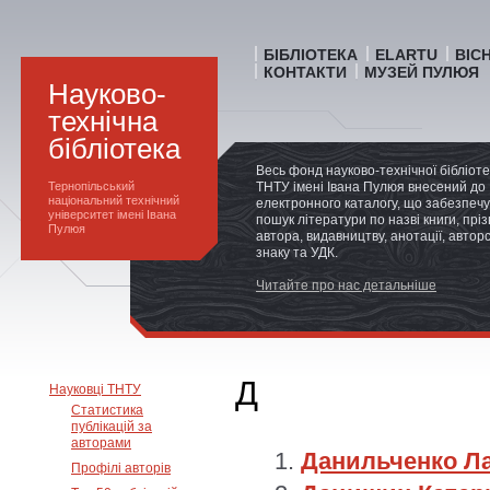
БІБЛІОТЕКА
ELARTU
ВІС
КОНТАКТИ
МУЗЕЙ ПУЛЮЯ
Науково-
технічна
бібліотека
Весь фонд науково-технічної бібліот
Тернопільський
ТНТУ імені Івана Пулюя внесений до
національний технічний
електронного каталогу, що забезпечу
університет імені Івана
пошук літератури по назві книги, прі
Пулюя
автора, видавництву, анотації, автор
знаку та УДК.
Читайте про нас детальніше
Д
Науковці ТНТУ
Статистика
публікацій за
авторами
Данильченко Л
Профілі авторів