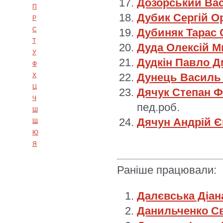
Дозорський Ва
П
Дубик Сергій О
Р
С
Дубиняк Тарас
Т
Дуда Олексій 
У
Дудкін Павло 
Ф
Дунець Васил
Х
Ц
Дячук Степан 
Ч
пед.роб.
Ш
Дячун Андрій 
Щ
Ю
Я
Раніше працювали:
Далєвська Діан
Данильченко Св