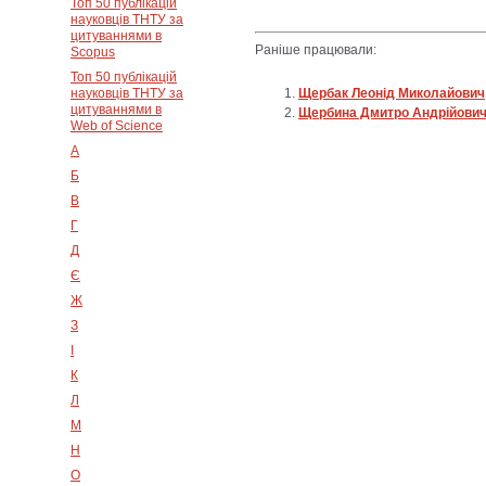
Топ 50 публікацій
науковців ТНТУ за
цитуваннями в
Раніше працювали:
Scopus
Топ 50 публікацій
науковців ТНТУ за
Щербак Леонід Миколайович
цитуваннями в
Щербина Дмитро Андрійови
Web of Science
А
Б
В
Г
Д
Є
Ж
З
І
К
Л
М
Н
О