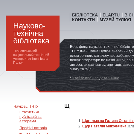
БІБЛІОТЕКА
ELARTU
ВІС
КОНТАКТИ
МУЗЕЙ ПУЛЮЯ
Науково-
технічна
бібліотека
Весь фонд науково-технічної бібліот
Тернопільський
ТНТУ імені Івана Пулюя внесений до
національний технічний
електронного каталогу, що забезпечу
університет імені Івана
пошук літератури по назві книги, прі
Пулюя
автора, видавництву, анотації, автор
знаку та УДК.
Читайте про нас детальніше
Щ
Науковці ТНТУ
Статистика
публікацій за
Щигельська Галина Остапів
авторами
Щур Наталія Миколаївна
, к.
Профілі авторів