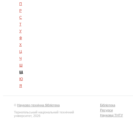
П
Р
С
Т
У
Ф
Х
Ц
Ч
Ш
Щ
Ю
Я
©
Науково-технічна бібліотека
Бібліотека
Ресурси
Тернопільський національний технічний
Науковці ТНТУ
університет, 2026