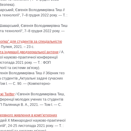
рбезпека).
варський, Євгенія Володимирівна Тиш //
ехнології“, 7–8 грудня 2022 року. — Т. :
 Шаварський, Євгенія Володимирівна Тиш
та технології“, 7–8 грудня 2022 року. —
гіка” для студентів за спеціальністю
 Пулюя, 2021. – 23 с.
а індикації дводзеркальної антени
/ А.
ої науково-практичної конференції
истопада 2021 року. — Т. : ФОП
гії та системи зв’язку).
вгенія Володимирівна Тиш // Збірник тез
студентів „Актуальні задачі сучасних
Том I. — С. 90. — (Компютерно-
і Twitter
/ Євгенія Володимирівна Тиш,
нференції молодих учених та студентів
П Паляниця В. А., 2021. — Том I. — С.
ервного живлення в комп’ютерних
відей Ⅹ Міжнародної науково-практичної
ій“, 24-25 листопада 2021 року. — Т. :
нології та системи зв’язку).