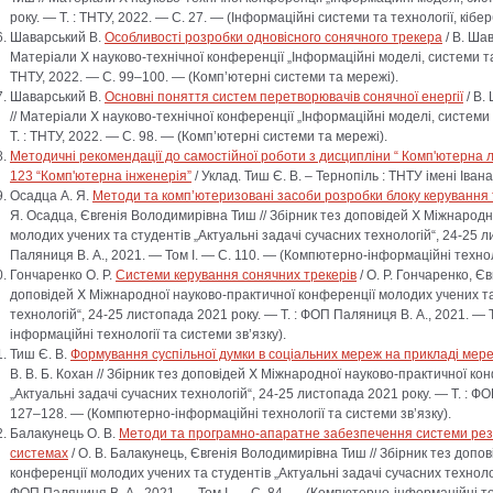
року. — Т. : ТНТУ, 2022. — С. 27. — (Інформаційні системи та технології, кібе
Шаварський В.
Особливості розробки одновісного сонячного трекера
/ В. Ша
Матеріали Ⅹ науково-технічної конференції „Інформаційні моделі, системи та т
ТНТУ, 2022. — С. 99–100. — (Комп’ютерні системи та мережі).
Шаварський В.
Основні поняття систем перетворювачів сонячної енергії
/ В.
// Матеріали Ⅹ науково-технічної конференції „Інформаційні моделі, системи 
Т. : ТНТУ, 2022. — С. 98. — (Комп’ютерні системи та мережі).
Методичні рекомендації до самостійної роботи з дисципліни “ Комп'ютерна ло
123 “Комп'ютерна інженерія”
/ Уклад. Тиш Є. В. – Тернопіль : ТНТУ імені Івана
Осадца А. Я.
Методи та комп’ютеризовані засоби розробки блоку керування т
Я. Осадца, Євгенія Володимирівна Тиш // Збірник тез доповідей Ⅹ Міжнародн
молодих учених та студентів „Актуальні задачі сучасних технологій“, 24-25 л
Паляниця В. А., 2021. — Том I. — С. 110. — (Компютерно-інформаційні техноло
Гончаренко О. Р.
Системи керування сонячних трекерів
/ О. Р. Гончаренко, Є
доповідей Ⅹ Міжнародної науково-практичної конференції молодих учених та 
технологій“, 24-25 листопада 2021 року. — Т. : ФОП Паляниця В. А., 2021. — 
інформаційні технології та системи зв’язку).
Тиш Є. В.
Формування суспільної думки в соціальних мереж на прикладі мереж
В. В. Б. Кохан // Збірник тез доповідей Ⅹ Міжнародної науково-практичної ко
„Актуальні задачі сучасних технологій“, 24-25 листопада 2021 року. — Т. : ФО
127–128. — (Компютерно-інформаційні технології та системи зв’язку).
Балакунець О. В.
Методи та програмно-апаратне забезпечення системи рез
системах
/ О. В. Балакунець, Євгенія Володимирівна Тиш // Збірник тез допо
конференції молодих учених та студентів „Актуальні задачі сучасних технолог
ФОП Паляниця В. А., 2021. — Том I. — С. 84. — (Компютерно-інформаційні тех