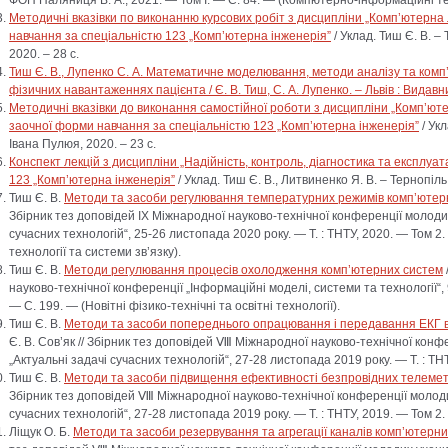
Методичні вказівки по виконанню курсових робіт з дисципліни „Комп’ютерна 
навчання за спеціальністю 123 „Комп’ютерна інженерія”
/ Уклад. Тиш Є. В. –
2020. – 28 с.
Тиш Є. В., Лупенко С. А. Математичне моделювання, методи аналізу та комп’
фізичних навантаженнях пацієнта / Є. В. Тиш, С. А. Лупенко. – Львів : Видавн
Методичні вказівки до виконання самостійної роботи з дисципліни „Комп’ютер
заочної форми навчання за спеціальністю 123 „Комп’ютерна інженерія”
/ Укл
Івана Пулюя, 2020. – 23 с.
Конспект лекцій з дисципліни „Надійність, контроль, діагностика та експлуа
123 „Комп’ютерна інженерія”
/ Уклад. Тиш Є. В., Литвиненко Я. В. – Тернопіль
Тиш Є. В.
Методи та засоби регулювання температурних режимів комп’ютер
Збірник тез доповідей ІX Міжнародної науково-технічної конференції молодих
сучасних технологій“, 25-26 листопада 2020 року. — Т. : ТНТУ, 2020. — Том 
технології та системи зв’язку).
Тиш Є. В.
Методи регулювання процесів охолодження комп’ютерних систем
науково-технічної конференції „Інформаційні моделі, системи та технології“, 9
— С. 199. — (Новітні фізико-технічні та освітні технології).
Тиш Є. В.
Методи та засоби попереднього опрацювання і передавання ЕКГ в
Є. В. Сов’як // Збірник тез доповідей Ⅷ Міжнародної науково-технічної конф
„Актуальні задачі сучасних технологій“, 27-28 листопада 2019 року. — Т. : ТН
Тиш Є. В.
Методи та засоби підвищення ефективності безпровідних телеме
Збірник тез доповідей Ⅷ Міжнародної науково-технічної конференції молодих
сучасних технологій“, 27-28 листопада 2019 року. — Т. : ТНТУ, 2019. — Том 2.
Ліщук О. Б.
Методи та засоби резервування та агрегації каналів комп’ютерн