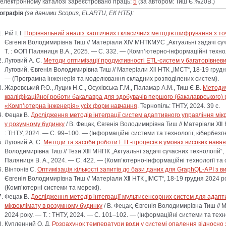
лектронному каталозі зареєстровано праць:
5
(за автором: Тиш Є.%20В.)
іографія
(за даними Scopus, ELARTU, ЕК НТБ):
Рій І. І.
Порівняльний аналіз хаотичних і класичних методів шифрування з точ
Євгенія Володимирівна Тиш // Матеріали ⅩⅣ МНТКМУС „Актуальні задачі суча
Т. : ФОП Паляниця В.А., 2025. — С. 332. — (Комп’ютерно-інформаційні техноло
Луговий А. С.
Методи оптимізації продуктивності ETL-систем у багаторівне
Луговий, Євгенія Володимирівна Тиш // Матеріали Ⅻ НТК „ІМСТ“, 18-19 грудня 
— (Програмна інженерія та моделювання складних розподілених систем).
Жаровський Р.О., Луцик Н.С., Осухівська Г.М., Паламар А.М., Тиш Є.В.
Методич
кваліфікаційної роботи бакалавра для здобувачів першого (бакалаврського) р
«Комп’ютерна інженерія» усіх форм навчання
. Тернопіль: ТНТУ, 2024. 39 с.
Фецак В.
Дослідження методів інтеграції систем адаптивного управління мік
у розумному будинку
/ В. Фецак, Євгенія Володимирівна Тиш // Матеріали Ⅻ Н
: ТНТУ, 2024. — С. 99–100. — (Інформаційні системи та технології, кібербезпе
Луговий А. С.
Методи та засоби роботи ETL-процесів в умовах високих нава
Володимирівна Тиш // Тези ⅩⅢ МНПК „Актуальні задачі сучасних технологій“, 
Паляниця В. А., 2024. — С. 422. — (Комп’ютерно-інформаційні технології та с
Вінтонів С.
Оптимізація кількості запитів до бази даних для GraphQL-API з 
Євгенія Володимирівна Тиш // Матеріали Ⅻ НТК „ІМСТ“, 18-19 грудня 2024 рок
(Комп’ютерні системи та мережі).
Фецак В.
Дослідження методів інтеграції мультисенсорних систем для адапти
мікроклімату в розумному будинку
/ В. Фецак, Євгенія Володимирівна Тиш // 
2024 року. — Т. : ТНТУ, 2024. — С. 101–102. — (Інформаційні системи та техно
Купленний О. Д.
Розрахунок температури води у системі опалення відносно 