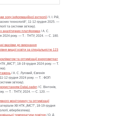
ки зору інформаційної ентропії
/ І. І. Рій,
сних технологій“, 11-12 грудня 2025. —
гії та системи зв’язку).
вих аналітичних платформах
/ А. С.
2024 року. — Т. : ТНТУ, 2024. — С. 180.
ні вказівки до виконання
івня вищої освіти за спеціальністю 123
рокліматом та оптимізації енерговитрат
ТК „ІМСТ“, 18-19 грудня 2024 року. — Т.
ка).
нтажень
/ А. С. Луговий, Євгенія
11-12 грудня 2024 року. — Т. : ФОП
истеми зв’язку).
використанням DataLoader
/ С. Вінтонів,
у. — Т. : ТНТУ, 2024. — С. 120. —
вного моніторингу та оптимізації
Матеріали Ⅻ НТК „ІМСТ“, 18-19 грудня
логії, кібербезпека).
зовішньої температури повітря
/ О. Д.