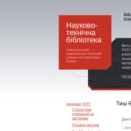
БІ
КО
Науково-
технічна
бібліотека
Весь 
Тернопільський
ТНТУ 
національний технічний
елект
університет імені Івана
пошук
Пулюя
автор
знаку
Читай
Тиш Є
Науковці ТНТУ
Статистика
публікацій за
авторами
Дані 
Профілі авторів
Авт