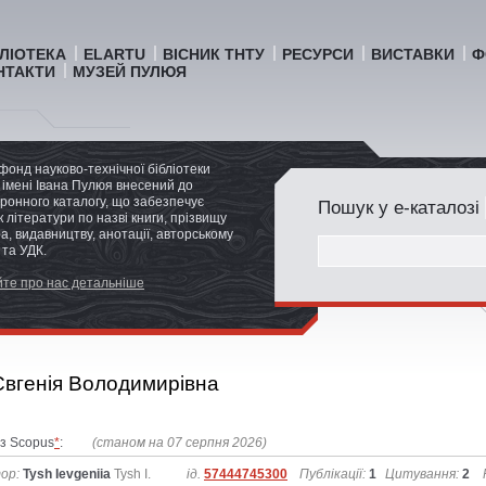
БЛІОТЕКА
ELARTU
ВІСНИК ТНТУ
РЕСУРСИ
ВИСТАВКИ
Ф
НТАКТИ
МУЗЕЙ ПУЛЮЯ
фонд науково-технічної бібліотеки
імені Івана Пулюя внесений до
ронного каталогу, що забезпечує
Пошук у е-каталозі
 літератури по назві книги, прізвищу
а, видавництву, анотації, авторському
 та УДК.
те про нас детальніше
вгенія Володимирівна
із Scopus
*
:
(станом на 07 серпня 2026)
ор:
Tysh Ievgeniia
Tysh I.
ід.
57444745300
Публікації:
1
Цитування:
2