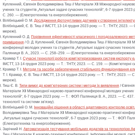
Купленний, Євгенія Володимирівна Тиш // Матеріали ⅩⅡ Міжнародної науков
учених та студентів „Актуальні задачі сучасних технологій“, 6-7 грудня 2023 
С. 260. — (Електротехніка та енергозбереження).
Вілібніцький О. М.
Дослідження фоточутливих датчиків у створенні інтелект
Вілібніцький, Є. В. Тиш // ІМСТТ, 13-14 грудня 2023 року. — Т. : ТНТУ, 2023. 
мережі).
Купленний О. Д.
Порівняння ефективності класичного і погодозалежного ме
приміщення
/ О. Д. Купленний, Євгенія Володимирівна Тиш // Матеріали ⅩⅡ 
конференції молодих учених та студентів „Актуальні задачі сучасних технолог
Паляниця В. А., 2023. — С. 258–259. — (Електротехніка та енергозбереженн
Крамар Т. І.
Сучасні технології роботи комп’ютеризованих систем експорту е
ІМСТТ, 13-14 грудня 2023 року. — Т. : ТНТУ, 2023. — С. 159. — (Комп’ютерні 
Крамар Т. І.
Методи та засоби забезпечення стабільного функціонування ел
Т. І. Крамар, Є. В. Тиш // ІМСТТ, 13-14 грудня 2023 року. — Т. : ТНТУ, 2023. —
мережі).
Тиш Є. В.
Типи вимог до комп’ютерних систем і методи їх виявлення
/ Євгенія
Матеріали ⅩⅡ Міжнародної науково-практичної конференції молодих учених т
технологій“, 6-7 грудня 2023 року. — Т. : ФОП Паляниця В. А., 2023. — С. 43
технології та системи зв’язку).
Вілібніцький О. М.
Інноваційні рішення в області адаптивного контролю осві
Володимирівна Тиш // Матеріали ⅩⅡ Міжнародної науково-практичної конфере
„Актуальні задачі сучасних технологій“, 6-7 грудня 2023 року. — Т. : ФОП Пал
(Електротехніка та енергозбереження).
Зарічний Н.
Автоматизація тестування мобільних додатків за технологією Ag
Тиш // Матеріали Ⅹ науково-технічної конференції „Інформаційні моделі, сист