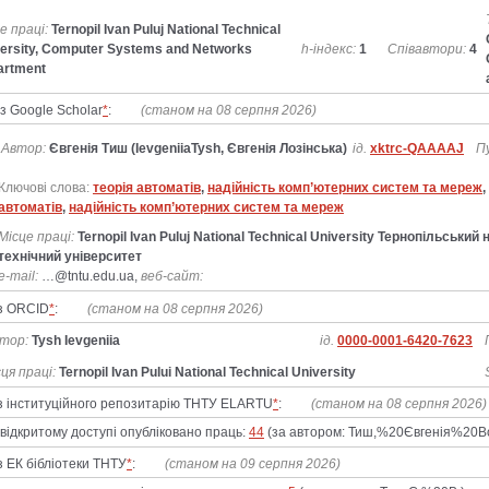
е праці:
Ternopil Ivan Puluj National Technical
ersity, Computer Systems and Networks
h-індекс:
1
Співавтори:
4
artment
із Google Scholar
*
:
(станом на 08 серпня 2026)
Автор:
Євгенія Тиш (IevgeniiaTysh, Євгенія Лозінська)
ід.
xktrc-QAAAAJ
Пу
Ключові слова:
теорія автоматів
,
надійність комп’ютерних систем та мереж
,
автоматів
,
надійність комп’ютерних систем та мереж
Місце праці:
Ternopil Ivan Puluj National Technical University Тернопільський
технічний університет
e-mail:
…@tntu.edu.ua,
веб-сайт:
 з ORCID
*
:
(станом на 08 серпня 2026)
тор:
Tysh Ievgeniia
ід.
0000-0001-6420-7623
ця праці:
Ternopil Ivan Pului National Technical University
 з інституційного репозитарію ТНТУ ELARTU
*
:
(станом на 08 серпня 2026)
дкритому доступі опубліковано праць:
44
(за автором: Тиш,%20Євгенія%20В
з ЕК бібліотеки ТНТУ
*
:
(станом на 09 серпня 2026)