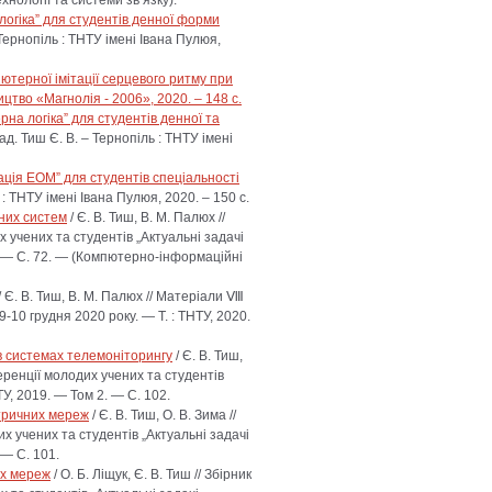
логіка” для студентів денної форми
 Тернопіль : ТНТУ імені Івана Пулюя,
ютерної імітації серцевого ритму при
ицтво «Магнолія - 2006», 2020. – 148 с.
на логіка” для студентів денної та
ад. Тиш Є. В. – Тернопіль : ТНТУ імені
тація ЕОМ” для студентів спеціальності
 : ТНТУ імені Івана Пулюя, 2020. – 150 с.
них систем
/ Є. В. Тиш, В. М. Палюх //
 учених та студентів „Актуальні задачі
2. — С. 72. — (Компютерно-інформаційні
/ Є. В. Тиш, В. М. Палюх // Матеріали Ⅷ
-10 грудня 2020 року. — Т. : ТНТУ, 2020.
 системах телемоніторингу
/ Є. В. Тиш,
еренції молодих учених та студентів
ТУ, 2019. — Том 2. — С. 102.
тричних мереж
/ Є. В. Тиш, О. В. Зима //
 учених та студентів „Актуальні задачі
 — С. 101.
их мереж
/ О. Б. Ліщук, Є. В. Тиш // Збірник