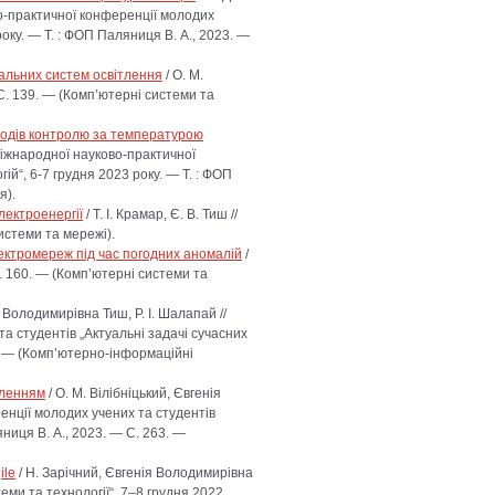
о-практичної конференції молодих
року. — Т. : ФОП Паляниця В. А., 2023. —
уальних систем освітлення
/ О. М.
— С. 139. — (Комп’ютерні системи та
тодів контролю за температурою
Міжнародної науково-практичної
ій“, 6-7 грудня 2023 року. — Т. : ФОП
я).
лектроенергії
/ Т. І. Крамар, Є. В. Тиш //
системи та мережі).
ектромереж під час погодних аномалій
/
 С. 160. — (Комп’ютерні системи та
 Володимирівна Тиш, Р. І. Шалапай //
а студентів „Актуальні задачі сучасних
7. — (Комп’ютерно-інформаційні
тленням
/ О. М. Вілібніцький, Євгенія
нції молодих учених та студентів
яниця В. А., 2023. — С. 263. —
ile
/ Н. Зарічний, Євгенія Володимирівна
еми та технології“, 7–8 грудня 2022