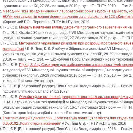
тез доповідей Ⅷ Міжнародної науково-технічної конференції молодих учених
сучасних технологій“, 27-28 листопада 2019 року. — Т. : ТНТУ, 2019. — Том 2.
Методичні вказівки до виконання лабораторних робіт з курсу «Надійність, ко
ЕОМ» для студентів денної форми навчання за спеціальністю 123 «Комп’ют
Жаровський Р.О. - Тернопіль: ТНТУ ім.І.Пулюя, 2019
Тиш Є. В.
Модель виявлення впливу дефектів програмного забезпечення на 
Тиш, Я. І. Юськів // Збірник тез доповідей Ⅷ Міжнародної науково-технічної
„Актуальні задачі сучасних технологій“, 27-28 листопада 2019 року. — Т. : ТН
Тиш Є. В.
Методологія управління ризиками при розробці програмного забе
концепції sei
/ Є. В. Тиш, К. Д. Якобчук // Збірник тез доповідей Ⅶ Міжнародн
учених та студентів „Актуальні задачі сучасних технологій“, 28-29 листопада
2018. — Том 3. — С. 234. — (Економічні та соціальні аспекти нових технологій
Тиш Є. В.
Підхід Safety Case ядер для забезпечення захищеності web-серве
тез доповідей Ⅶ Міжнародної науково-технічної конференції молодих учених 
сучасних технологій“, 28-29 листопада 2018 року. — Т. : ТНТУ, 2018. — Том 
технології та системи зв’язку).
Тиш Є.В.
[Електронний ресурс] / Тиш Євгенія Володимирівна , 2017 — Режим 
http://elartu.tntu.edu.ua/handle/lib/21072
Тиш Є. В.
Онлайн курси як шлях підвищення якості навчального процесу в ун
Н. М. Петрик // Збірник тез доповідей Ⅵ Міжнародної науково-технічної конф
„Актуальні задачі сучасних технологій“, 16-17 листопада 2017 року. — Т. : ТН
(Комп’ютерно-інформаційні технології та системи зв’язку).
Конспект лекцій з дисципліни „Комп’ютерна логіка” (3 семестр) для студент
6.050102 „Комп’ютерна інженерія”
// Укл.Тиш Є.В. - ТНТУ ім.І.Пулюя, 2016
Тиш Є.В.
[Електронний ресурс] / Тиш Євгенія Володимирівна , 2016 — Режим 