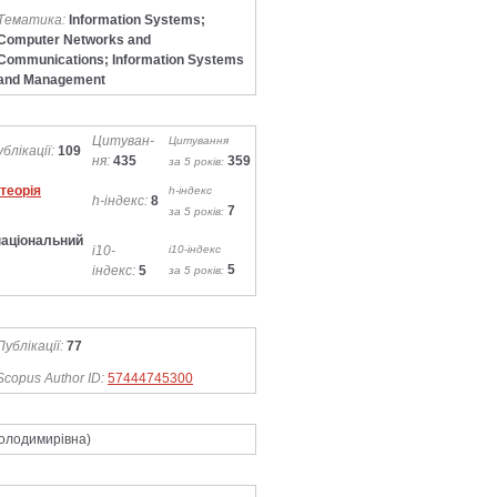
Тематика:
Information Systems;
Computer Networks and
Communications; Information Systems
and Management
Ци­ту­ван­
Цитування
­блі­ка­ції:
109
ня:
435
359
за 5 років:
теорія
h-індекс
h-індекс:
8
7
за 5 років:
 національний
i10-
i10-індекс
5
індекс:
5
за 5 років:
Публікації:
77
Scopus Author ID:
57444745300
олодимирівна)