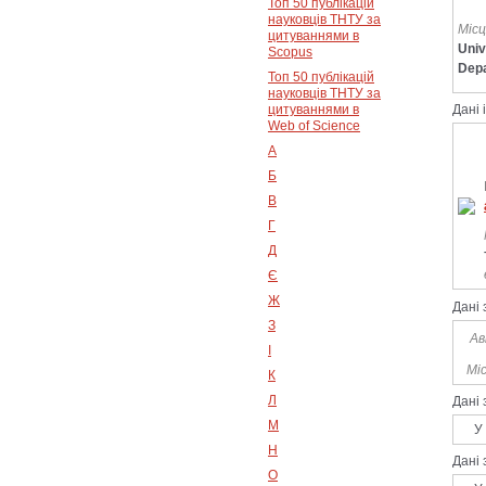
Топ 50 публікацій
науковців ТНТУ за
Місц
цитуваннями в
Univ
Scopus
Dep
Топ 50 публікацій
науковців ТНТУ за
цитуваннями в
Дані 
Web of Science
А
Б
В
Г
Д
Є
Ж
Дані
З
Ав
І
Міс
К
Л
Дані
М
У ві
Н
Дані 
О