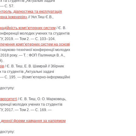
 та студентів „Актуальні задачі
 — С. 57.
нтроль, діагностика та експлуатація
ерна інженерія»
// Укл.Тиш Є.В.,
надійність комп’ютерних систем
/ Є. В.
 конференції молодих учених та студентів
ТУ, 2019. — Том 2. — С. 103–104.
зпечення комп’ютерних систем на основі
ої науково-технічної конференції молодих
 2018 року. — Т. : ФОП Паляниця В. А.,
).
рів
/ Є. В. Тиш, Е. В. Шамрай // Збірник
та студентів „Актуальні задачі
2. — С. 195. — (Комп’ютерно-інформаційні
доступу:
іверситеті
/ Є. В. Тиш, О. О. Марковець,
еренції молодих учених та студентів
ТУ, 2017. — Том 2. — С. 169. —
ів денної форми навчання за напрямом
доступу: