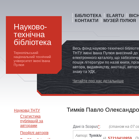
БІБЛІОТЕКА
ELARTU
ВІС
КОНТАКТИ
МУЗЕЙ ПУЛЮЯ
Науково-
технічна
бібліотека
Весь фонд науково-технічної бібліот
Тернопільський
ТНТУ імені Івана Пулюя внесений до
національний технічний
електронного каталогу, що забезпечу
університет імені Івана
пошук літератури по назві книги, прі
Пулюя
автора, видавництву, анотації, автор
знаку та УДК.
Читайте про нас детальніше
Тимків Павло Олександр
Науковці ТНТУ
Статистика
публікацій за
авторами
Дані із Scopus
*
:
(станом на 07 с
Профілі авторів
Автор:
Tymkiv
ід.
57210410959
Пу