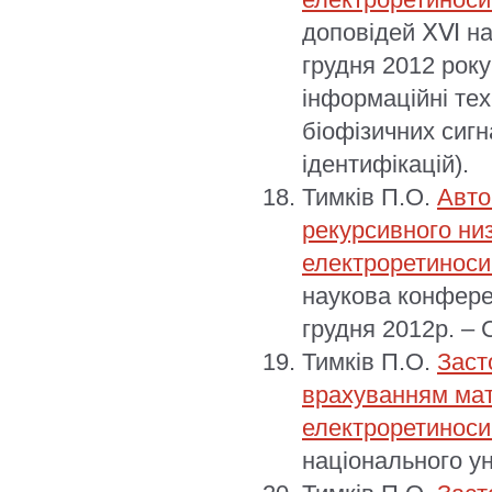
доповідей ⅩⅥ нау
грудня 2012 року
інформаційні тех
біофізичних сигн
ідентифікацій).
Тимків П.О.
Авто
рекурсивного ни
електроретиноси
наукова конферен
грудня 2012р. – 
Тимків П.О.
Заст
врахуванням мат
електроретиноси
національного ун