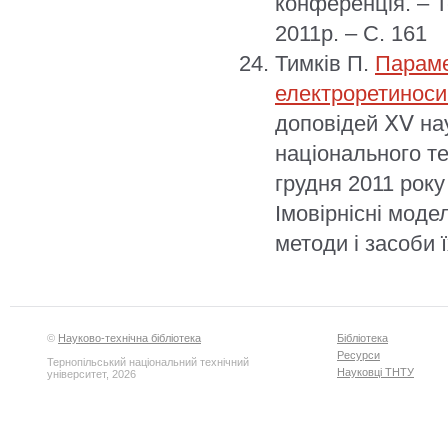
конференція. – Т
2011р. – С. 161
Тимків П.
Параме
електроретиноси
доповідей ⅩⅤ на
національного те
грудня 2011 року
Імовірнісні моде
методи і засоби ї
©
Науково-технічна бібліотека
Бібліотека
Ресурси
Тернопільський національний технічний
Науковці ТНТУ
університет, 2026