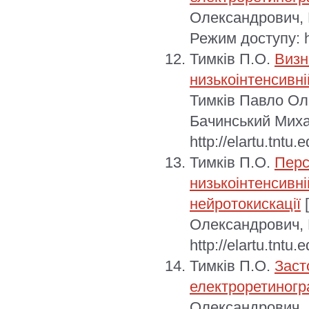
Олександрович,
Режим доступу: ht
Тимків П.О.
Визн
низькоінтенсивні
Тимків Павло Ол
Бачинський Миха
http://elartu.tnt
Тимків П.О.
Перс
низькоінтенсивні
нейротокискації
[
Олександрович, 
http://elartu.tnt
Тимків П.О.
Заст
електроретиногр
Олександрович, 