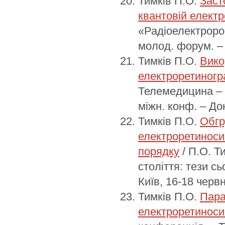
Тимків П.О.
Заст
квантовій електр
«Радіоелектророн
молод. форум. – 
Тимків П.О.
Вико
електроретиногр
Телемедицина – д
міжн. конф. – До
Тимків П.О.
Обгр
електроретиносиг
порядку
/ П.О. Т
століття: тези с
Київ, 16-18 червн
Тимків П.О.
Пара
електроретиноси