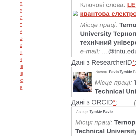
Ключові слова:
LE
П
Р
квантова електр
С
Місце праці:
Terno
Т
У
University Терно
Ф
технічний універ
Х
e-mail:
…@tntu.ed
Ц
Ч
Дані з ResearcherID
*
Ш
Автор:
Pavlo Tymkiv
P
Щ
Ю
Місце праці:
Я
Technical Uni
Дані з ORCID
*
:
Автор:
Tymkiv Pavlo
Місця праці:
Ternopi
Technical Universit