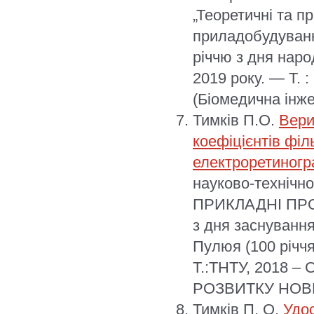
„Теоретичні та п
приладобудуванн
річчю з дня нар
2019 року. — Т. 
(Біомедична інже
Тимків П.О.
Вери
коефіцієнтів філ
електроретиногр
науково-техніч
ПРИКЛАДНІ ПРО
з дня заснування
Пулюя (100 річчя
Т.:ТНТУ, 2018 
РОЗВИТКУ НОВ
Тимків П. О.
Удо