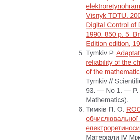
elektroretynohram
Visnyk TDTU. 2009
Digital Control o
1990. 850 р. 5. B
Edition edition, 1
Tymkiv P.
Adaptat
reliability of the 
of the mathematica
Tymkiv // Scienti
93. — No 1. — P.
Mathematics).
Тимків П. О.
ROC-
обчислювальної 
електроретиноси
Матеріали Ⅳ Між