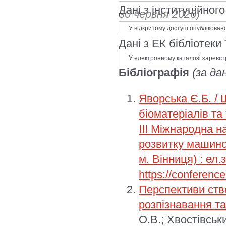
Дані з інституційно
30 червня 2026)
У відкритому доступі опублікован
Дані з ЕК бібліотеки
У електронному каталозі зареєст
Бібліографія
(за да
Яворська Є.Б. / 
біоматеріалів та 
ІІІ Міжнародна 
розвитку машиноб
м. Вінниця) : ел.
https://conferenc
Перспективи ств
розпізнавання та
О.В.; Хвостівськи