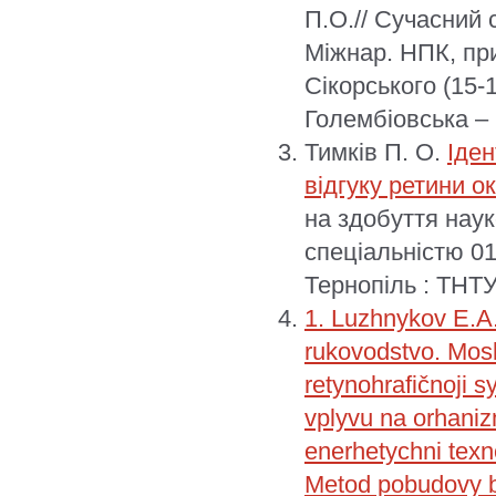
П.О.// Сучасний 
Міжнар. НПК, при
Сікорського (15-1
Голембіовська – К
Тимків П. О.
Іден
відгуку ретини о
на здобуття наук
спеціальністю 0
Тернопіль : ТНТУ
1. Luzhnykov E.A
rukovodstvo. Mosk
retynohrafičnoji 
vplyvu na orhaniz
enerhetychni texn
Metod pobudovy bi