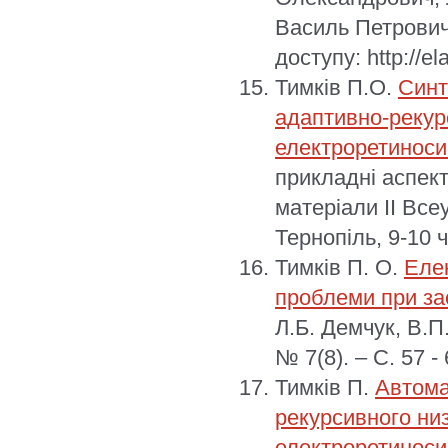
Василь Петрович
доступу: http://e
Тимків П.О.
Синт
адаптивно-рекур
електроретиноси
прикладні аспект
матеріали ІІ Все
Тернопіль, 9-10 
Тимків П. О.
Еле
проблеми при за
Л.Б. Демчук, В.П.
№ 7(8). – С. 57 - 
Тимків П.
Автома
рекурсивного ни
електроретиноси