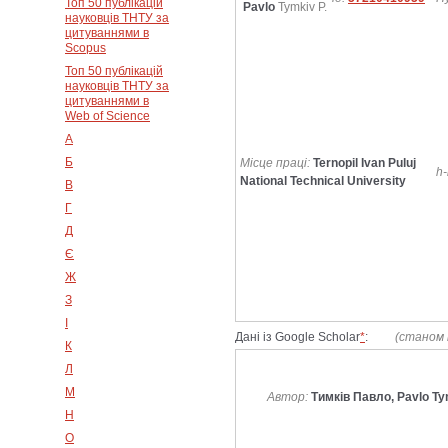
Топ 50 публікацій
Pavlo
Tymkiv P.
науковців ТНТУ за
цитуваннями в
Scopus
Топ 50 публікацій
науковців ТНТУ за
цитуваннями в
Web of Science
А
Б
Місце праці:
Ternopil Ivan Puluj
h-
National Technical University
В
Г
Д
Є
Ж
З
І
Дані із Google Scholar
*
:
(станом 
К
Л
М
Автор:
Тимків Павло, Pavlo T
Н
О