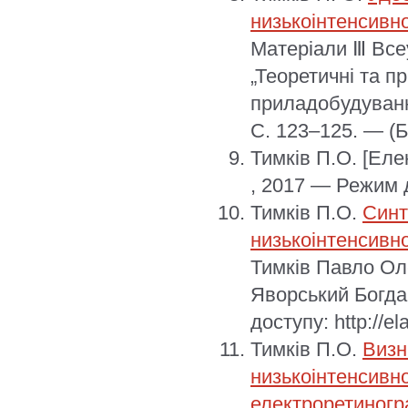
низькоінтенсивн
Матеріали Ⅲ Всеу
„Теоретичні та пр
приладобудування
С. 123–125. — (Б
Тимків П.О.
[Еле
, 2017 — Режим до
Тимків П.О.
Синт
низькоінтенсивн
Тимків Павло Ол
Яворський Богда
доступу: http://e
Тимків П.О.
Визн
низькоінтенсивно
електроретиногр