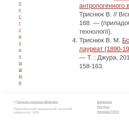
П
антропогенного 
Р
Триснюк В. // Ві
С
168. — (приладо
Т
технології).
У
Ф
Триснюк В. М.
Бо
Х
лауреат (1890-19
Ц
— Т. : Джура, 20
Ч
Ш
158-163.
Щ
Ю
Я
©
Науково-технічна бібліотека
Бібліотека
Ресурси
Тернопільський національний технічний
Науковці ТНТУ
університет, 2026