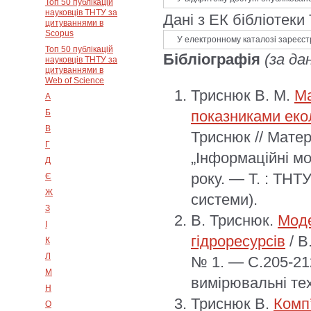
Топ 50 публікацій
науковців ТНТУ за
Дані з ЕК бібліотеки
цитуваннями в
Scopus
У електронному каталозі зареєст
Топ 50 публікацій
Бібліографія
(за да
науковців ТНТУ за
цитуваннями в
Web of Science
Триснюк В. М.
Ма
А
Б
показниками еко
В
Триснюк // Матер
Г
„Інформаційні мо
Д
року. — Т. : ТНТ
Є
Ж
системи).
З
В. Триснюк.
Моде
І
гідроресурсів
/ В
К
Л
№ 1. — С.205-21
М
вимірювальні тех
Н
Триснюк В.
Комп
О