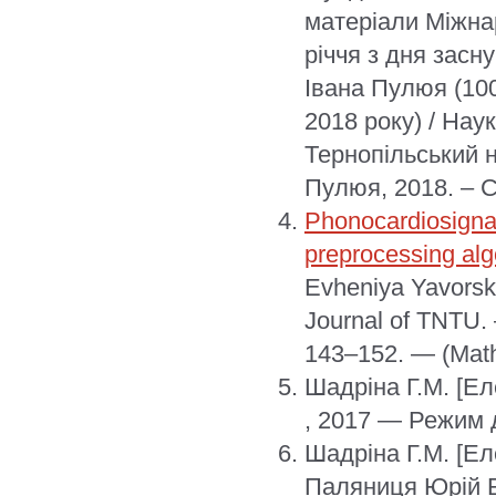
матеріали Міжнар
річчя з дня засн
Івана Пулюя (100
2018 року) / Нау
Тернопільський н
Пулюя, 2018. – С
Phonocardiosignal
preprocessing alg
Evheniya Yavorska
Journal of TNTU.
143–152. — (Math
Шадріна Г.М.
[Ел
, 2017 — Режим до
Шадріна Г.М.
[Ел
Паляниця Юрій Б