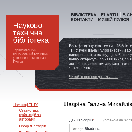
БІБЛІОТЕКА
ELARTU
ВІС
КОНТАКТИ
МУЗЕЙ ПУЛЮЯ
Науково-
технічна
бібліотека
Весь фонд науково-технічної бібліот
Тернопільський
ТНТУ імені Івана Пулюя внесений до
національний технічний
електронного каталогу, що забезпечу
університет імені Івана
пошук літератури по назві книги, прі
Пулюя
автора, видавництву, анотації, автор
знаку та УДК.
Читайте про нас детальніше
Шадріна Галина Михайлі
Науковці ТНТУ
Статистика
публікацій за
авторами
Дані із Scopus
*
:
(станом на 07 с
Профілі авторів
Автор:
Shadrina