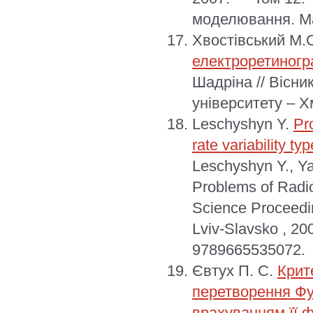
моделювання. Ма
Хвостівський М.
електроретиногр
Шадріна // Вісни
університету – Х
Leschyshyn Y.
Pro
rate variability t
Leschyshyn Y., Ya
Problems of Radi
Science Proceedi
Lviv-Slavsko , 
9789665535072.
Євтух П. С.
Крит
перетворення Фур
врахуванням її 