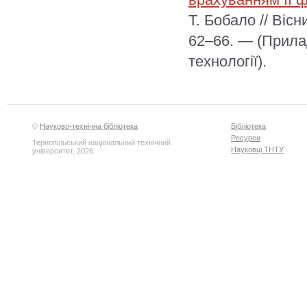
Т. Бобало // Віс
62–66. — (Прила
технології).
©
Науково-технічна бібліотека
Бібліотека
Ресурси
Тернопільський національний технічний
Науковці ТНТУ
університет, 2026