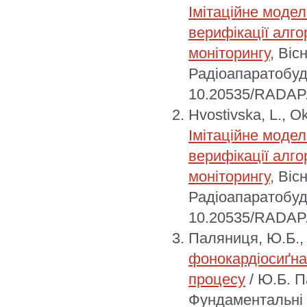
Імітаційне моде
верифікації алг
моніторингу
, Віс
Радіоапаратобуду
10.20535/RADAP.
Hvostivska, L., O
Імітаційне моде
верифікації алг
моніторингу
, Віс
Радіоапаратобуду
10.20535/RADAP.
Паляниця, Ю.Б.
фонокардіосиґна
процесу
/ Ю.Б. П
Фундаментальні 