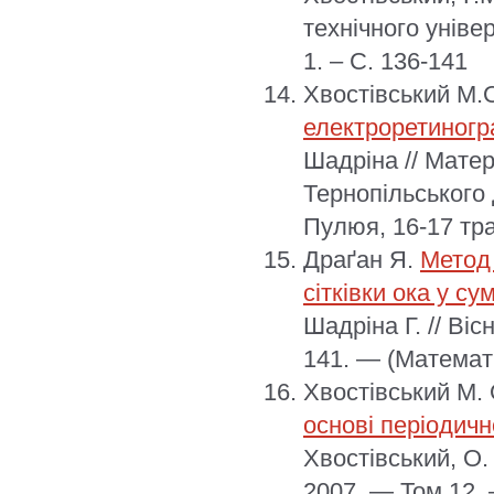
технічного уніве
1. – С. 136-141
Хвостівський М.
електроретиногр
Шадріна // Матер
Тернопільського 
Пулюя, 16-17 тра
Драґан Я.
Метод 
сітківки ока у су
Шадріна Г. // Ві
141. — (Математ
Хвостівський М.
основі періодич
Хвостівський, О. 
2007. — Том 12.