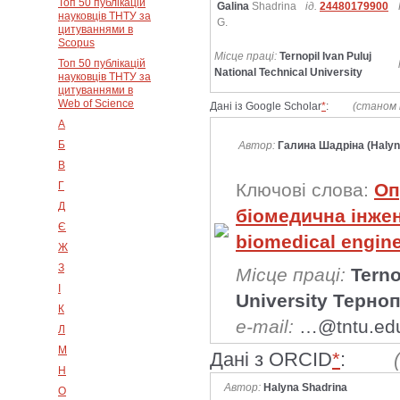
Топ 50 публікацій
Galina
Shadrina
ід.
24480179900
науковців ТНТУ за
G.
цитуваннями в
Scopus
Місце праці:
Ternopil Ivan Puluj
Топ 50 публікацій
National Technical University
науковців ТНТУ за
цитуваннями в
Web of Science
Дані із Google Scholar
*
:
(станом 
А
Б
Автор:
Галина Шадріна (Halyn
В
Г
Ключові слова:
Оп
Д
біомедична інже
Є
biomedical engin
Ж
З
Місце праці:
Terno
І
University Терно
К
e-mail:
…@tntu.ed
Л
М
Дані з ORCID
*
:
Н
Автор:
Halyna Shadrina
О