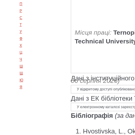
П
Р
С
Т
Місця праці:
Ternopi
У
Ф
Technical Universit
Х
Ц
Ч
Ш
Щ
Дані з інституційно
06 серпня 2026)
Ю
Я
У відкритому доступі опублікован
Дані з ЕК бібліотеки
У електронному каталозі зареєст
Бібліографія
(за да
Hvostivska, L., O