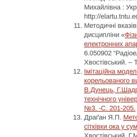
Михайлівна : Ук
http://elartu.tntu
Методичні вказів
дисципліни «
Фіз
електронних апа
6.050902 “Радіоел
Хвостівський. – 
Імітаційна модел
корельованого ви
В.Дунець, Г.Шадр
технічного уніве
№3. -С. 201-205.
Драґан Я.П.
Мето
сітківки ока у су
Хвостівський, Г.