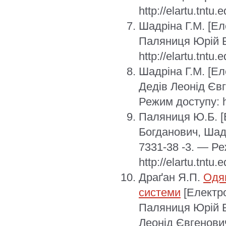
http://elartu.tntu
Шадріна Г.М.
[Ел
Паляниця Юрій Б
http://elartu.tntu
Шадріна Г.М.
[Ел
Дедів Леонід Єв
Режим доступу: ht
Паляниця Ю.Б.
[
Богданович, Шад
7331-38 -3. — Р
http://elartu.tntu
Драґан Я.П.
Одяг
системи
[Електро
Паляниця Юрій Б
Леонід Євгенови