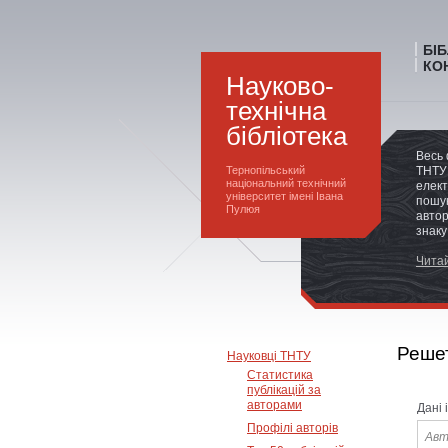
БІ
КО
Науково-
технічна
бібліотека
Весь 
Тернопільський
ТНТУ 
національний технічний
елект
університет імені Івана
пошук
Пулюя
автор
знаку
Читай
Решет
Науковці ТНТУ
Статистика
публікацій за
авторами
Дані 
Профілі авторів
Авт