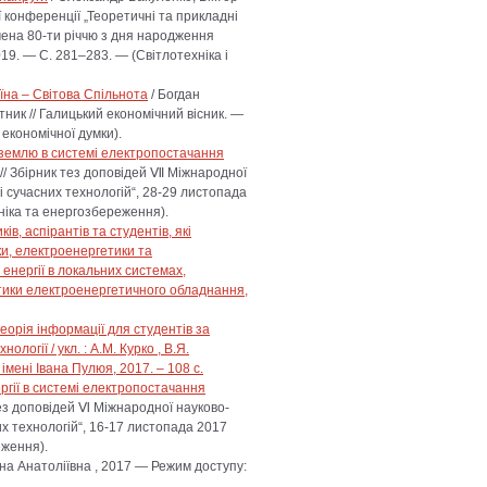
конференції „Теоретичні та прикладні
чена 80-ти річчю з дня народження
19. — С. 281–283. — (Світлотехніка і
їна – Світова Спільнота
/ Богдан
ник // Галицький економічний вісник. —
 економічної думки).
 землю в системі електропостачання
ш // Збірник тез доповідей Ⅶ Міжнародної
і сучасних технологій“, 28-29 листопада
хніка та енергозбереження).
в, аспірантів та студентів, які
ки, електроенергетики та
енергії в локальних системах,
стики електроенергетичного обладнання,
еорія інформації для студентів за
огії / укл. : А.М. Курко , В.Я.
мені Івана Пулюя, 2017. – 108 с.
гії в системі електропостачання
к тез доповідей Ⅵ Міжнародної науково-
их технологій“, 16-17 листопада 2017
еження).
на Анатоліївна , 2017 — Режим доступу: