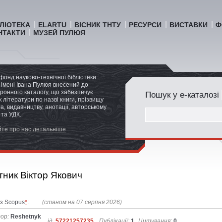
БЛІОТЕКА
ELARTU
ВІСНИК ТНТУ
РЕСУРСИ
ВИСТАВКИ
Ф
НТАКТИ
МУЗЕЙ ПУЛЮЯ
фонд науково-технічної бібліотеки
імені Івана Пулюя внесений до
ронного каталогу, що забезпечує
Пошук у е-каталозі
 літератури по назві книги, прізвищу
а, видавництву, анотації, авторському
 та УДК.
те про нас детальніше
ник Віктор Якович
із Scopus
*
:
(станом на 07 серпня 2026)
ор:
Reshetnyk
ід.
57221257235
Публікації:
1
Цитування:
0