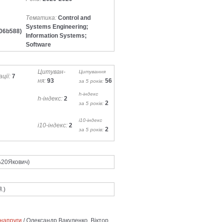
Тематика:
Control and
Systems Engineering;
06b588)
Information Systems;
Software
Ци­ту­ван­
Цитування
­ції:
7
ня:
93
56
за 5 років:
h-індекс
h-індекс:
2
2
за 5 років:
i10-індекс
i10-індекс:
2
2
за 5 років:
%20Якович)
.)
 напруги
/ Олександр Вакуленко, Віктор