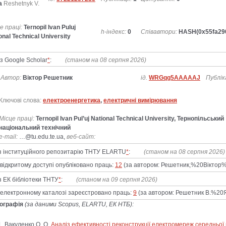
a
Reshetnyk V.
е праці:
Ternopil Ivan Puluj
h-індекс:
0
Співавтори:
HASH(0x55fa29
onal Technical University
із Google Scholar
*
:
(станом на 08 серпня 2026)
Автор:
Віктор Решетник
ід.
WRGqq5AAAAAJ
Пу­блі­ка
Ключові слова:
електроенергетика
,
електричні вимірювання
Місце праці:
Ternopil Ivan Pul’uj National Technical University, Тернопільський
національний технічний
e-mail:
…@tu.edu.te.ua,
веб-сайт:
 з інституційного репозитарію ТНТУ ELARTU
*
:
(станом на 08 серпня 2026)
дкритому доступі опубліковано праць:
12
(за автором: Решетник,%20Віктор
з ЕК бібліотеки ТНТУ
*
:
(станом на 09 серпня 2026)
лектронному каталозі зареєстровано праць:
9
(за автором: Решетник В.%20Я
іографія
(за даними Scopus, ELARTU, ЕК НТБ):
Вакуленко О. О.
Аналіз ефективності реконструкції електромереж середньої