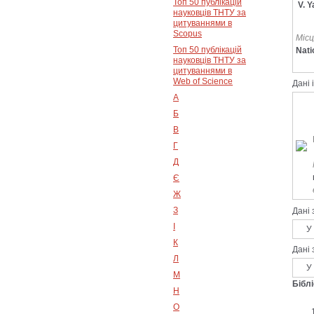
Топ 50 публікацій
V. Y
науковців ТНТУ за
цитуваннями в
Scopus
Місц
Топ 50 публікацій
Nati
науковців ТНТУ за
цитуваннями в
Web of Science
Дані 
А
Б
В
Г
Д
Є
Ж
З
Дані
І
У ві
К
Дані 
Л
У е
М
Бібл
Н
О