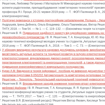
Решетник, Любомир Петренко // Матеріали Ⅳ Міжнародної науково-технічної 
аспекти радіотехніки, приладобудування і компʼютерних технологій“ присвя
професора Я.І. Проця, 20-21 червня 2019 року. — Т. : ФОП Паляниця В. А., 20
електроенергетика).
Політичні реверанси з історико-претензійним забарвленням: Польща – Укра
Андрушків, Ірина Дейнега, Ольга Владимир, Ольга Павликівська, Віктор Решет
ТНТУ, 2018. — Том 54. — № 1. — С. 119–132. — (Економічна теорія та історія
Решетник В. Я.
Підвищення надійності захисту від однофазних замикань на
деревообробного підприємства
/ В. Я. Решетник, Т. А. Концограда, Ю. Ю. Кі
науково-технічної конференції молодих учених та студентів „Актуальні задач
2018 року. — Т. : ФОП Паляниця В. А., 2018. — Том 3. — С. 73. — (Електроте
У збірнику викладено результати наукових досліджень науковців, виробничникі
висвітлюють актуальні аспекти та тенденції розвитку в галузях електротехні
електропостачання, відновлюваних джерел енергії, розосереджених джерел 
перетворення електроенергії та енергоощадних технологій, а також діагно
підвищення енергоефективності комунального господарства.
Курко А.М. Введення в теорія інформації : посібник до вивчення дисципліни т
напрямом підготовки 6.050202 Автоматизація та комп’ютерно-інтегровані технол
Решетник. – Тернопіль : Тернопільський національний технічний університет і
Решетник В. Я.
Впровадження заходів зниження технічних втрат електроенер
меблевої фабрики
/ В. Я. Решетник, Т. А. Концограда, Я. Я. Курчук // Збірни
технічної конференції молодих учених та студентів „Актуальні задачі сучасн
року. — Т. : ТНТУ, 2017. — Том 3. — С. 120. — (Електротехніка та енергозбер
Решетник В.Я.
[Електронний ресурс] / Решетник Віктор Якович, Кислиця Тетя
http://elartu.tntu.edu.ua/handle/lib/21398