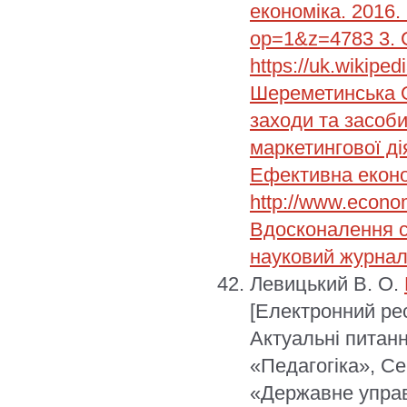
економіка. 2016.
op=1&z=4783 3. 
https://uk.wikipe
Шереметинська 
заходи та засоб
маркетингової ді
Ефективна еконо
http://www.econo
Вдосконалення с
науковий журнал.
Левицький В. О.
[Електронний рес
Актуальні питанн
«Педагогіка», Се
«Державне управл