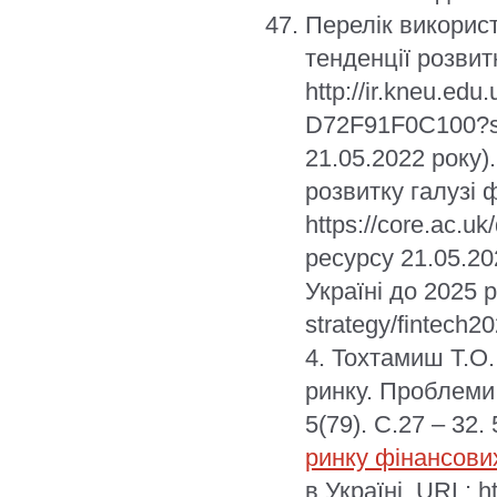
Перелік використ
тенденції розвит
http://ir.kneu.e
D72F91F0C100?se
21.05.2022 року)
розвитку галузі 
https://core.ac.
ресурсу 21.05.20
Україні до 2025 р
strategy/fintech
4. Тохтамиш Т.О.
ринку. Проблеми 
5(79). С.27 – 32
ринку фінансови
в Україні. URL: 