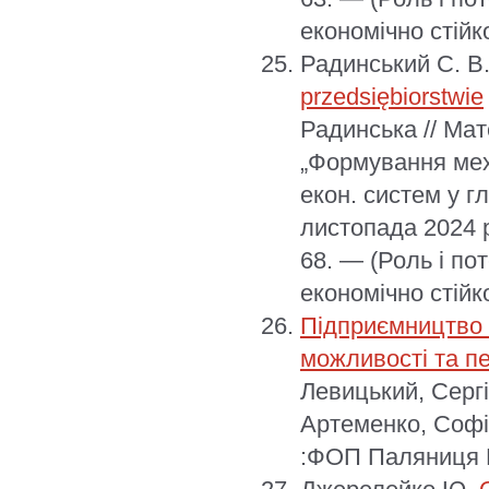
економічно стійк
Радинський С. В
przedsiębiorstwie
Радинська // Мат
„Формування мех
екон. систем у гл
листопада 2024 р
68. — (Роль і по
економічно стійк
Підприємництво У
можливості та п
Левицький, Серг
Артеменко, Софія
:ФОП Паляниця В