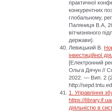
практичної конф
конкурентних по
глобальному, ре
Паляниця В.А, 20
вітчизняного під
держави).
Левицький В.
Но
інвестиційної ді
[Електронний рес
Ольга Дячун // С
2022. — Вип. 2 (
http://sepd.tntu.
1. Управління зб
https://library.i
діяльністю в си