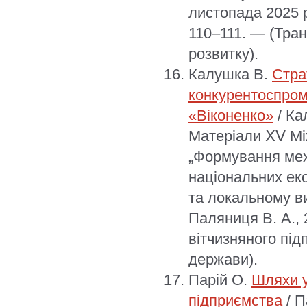
листопада 2025 р
110–111. — (Тран
розвитку).
Калушка В.
Стра
конкурентоспром
«Віконенко»
/ Ка
Матеріали ⅩⅤ Мі
„Формування мех
національних ек
та локальному ви
Паляниця В. А., 
вітчизняного під
держави).
Парій О.
Шляхи у
підприємства
/ П