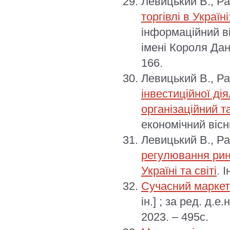
Левицький В., Р
торгівлі в Украї
інформаційний ві
імені Короля Дани
166.
Левицький В., Р
інвестиційної ді
організаційний 
економічний вісн
Левицький В., Р
регулювання рин
Україні та світі
. 
Сучасний маркетин
ін.] ; за ред. д.
2023. – 495с.