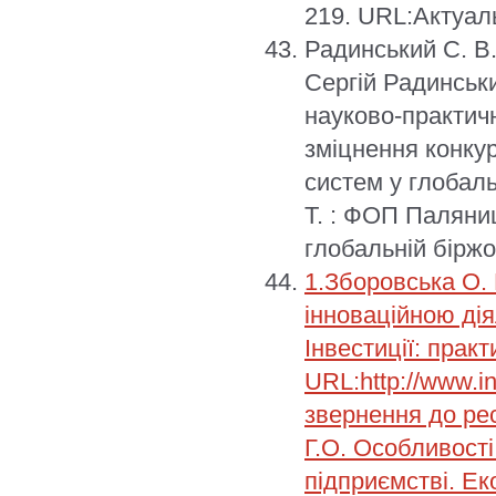
219. URL:Актуаль
Радинський С. В
Сергій Радинськ
науково-практич
зміцнення конку
систем у глобал
Т. : ФОП Паляниц
глобальній біржов
1.Зборовська О. 
інноваційною ді
Інвестиції: практ
URL:http://www.i
звернення до рес
Г.О. Особливості
підприємстві. Еко