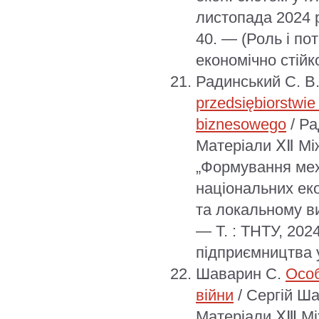
листопада 2024 р
40. — (Роль і по
економічно стійк
Радинський С. В
przedsiębiorstwie 
biznesowego
/ Ра
Матеріали ⅩⅡ Мі
„Формування мех
національних ек
та локальному ви
— Т. : ТНТУ, 202
підприємництва у
Шаварин С.
Особ
війни
/ Сергій Ша
Матеріали ⅩⅢ Мі