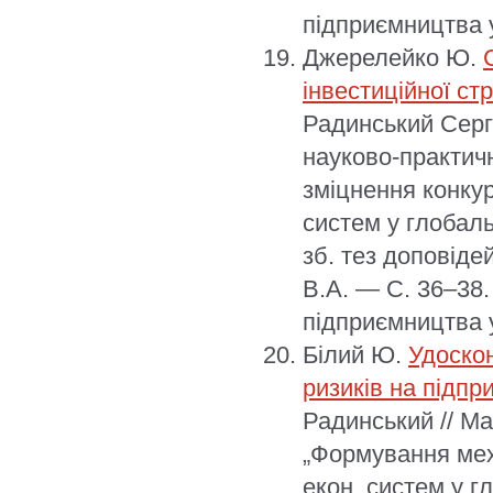
підприємництва у
Джерелейко Ю.
інвестиційної стр
Радинський Сергі
науково-практич
зміцнення конку
систем у глобал
зб. тез доповіде
В.А. — С. 36–38.
підприємництва у
Білий Ю.
Удоскон
ризиків на підпр
Радинський // Ма
„Формування мех
екон. систем у гл