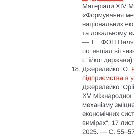
Матеріали XІV М
«Формування мех
національних ек
та локальному ви
— Т. : ФОП Палян
потенціал вітчиз
стійкої держави).
Джерелейко Ю.
підприємства в у
Джерелейко Юрій
ⅩⅤ Міжнародної 
механізму зміцн
економічних сис
вимірах“, 17 лис
2025. — С. 55–57