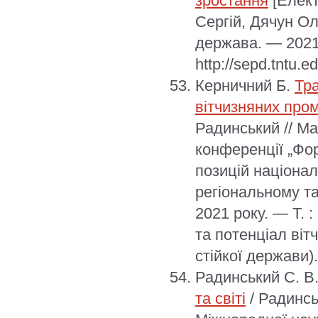
зростання
[Елект
Сергій, Дячун Ол
держава. — 2021.
http://sepd.tntu.e
Керничний Б.
Тр
вітчизняних про
Радинський // М
конференції „Фо
позицій націона
регіональному та
2021 року. — Т. 
та потенціал віт
стійкої держави).
Радинський С. В
та світі
/ Радинсь