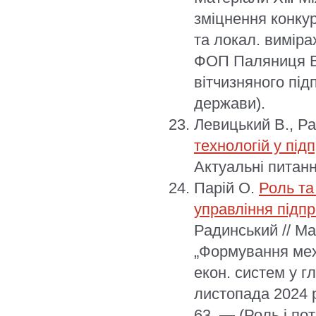
зміцнення конкур
та локал. виміра
ФОП Паляниця В. 
вітчизняного під
держави).
Левицький В., Ра
технологій у під
Актуальні питання
Парій О.
Роль та
управління підп
Радинський // Ма
„Формування мех
екон. систем у гл
листопада 2024 р
63. — (Роль і по