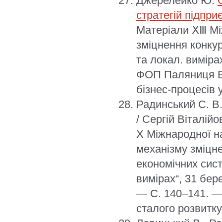
Джерелейко Ю.
стратегій підпри
Матеріали ⅩⅢ Мі
зміцнення конкур
та локал. виміра
ФОП Паляниця В.
бізнес-процесів у
Радинський С. В
/ Сергій Віталій
X Міжнародної н
механізму зміцн
економічних сис
вимірах“, 31 бер
— С. 140–141. — 
сталого розвитку