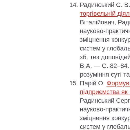
Радинський С. В
торгівельній дія
Віталійович, Рад
науково-практич
зміцнення конку
систем у глобал
зб. тез доповіде
В.А. — С. 82–84.
розуміння суті та
Парій О.
Формува
підприємства як 
Радинський Сергі
науково-практич
зміцнення конку
систем у глобаль