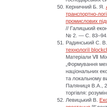
Керничний Б. Я.
транспортно-лог
промислових під
// Галицький еко
№ 2. — С. 83–94.
Радинський С. В
технології blockc
Матеріали Ⅶ Між
„Формування мех
національних ек
та локальному ви
Паляниця В.А., 
торгівля: розумін
Левицький В.
Еко