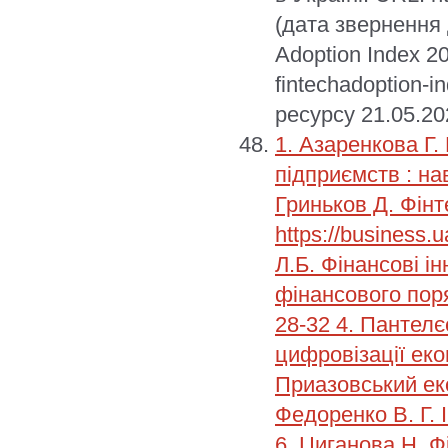
(дата звернення 
Adoption Index 20
fintechadoption-i
ресурсу 21.05.20
1. Азаренкова Г.
підприємств : нав
Гриньков Д. Фін
https://business.
Л.Б. Фінансові і
фінансового поря
28-32 4. Пантелє
цифровізації еко
Приазовський еко
Федоренко В. Г. І
6. Циганова Н. Фі