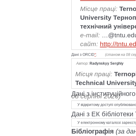
Місце праці:
Terno
University Терно
технічний універ
e-mail:
…@tntu.ed
сайт:
http://tntu.
Дані з ORCID
*
:
(станом на 08 се
Автор:
Radynskyy Serghiy
Місця праці:
Ternopi
Technical Universit
Дані з інституційно
08 серпня 2026)
У відкритому доступі опублікован
Дані з ЕК бібліотеки
У електронному каталозі зареєст
Бібліографія
(за да