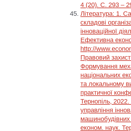
4 (20). С. 293 – 2
Література: 1. С
складові органі
інноваційної дія
Ефективна еконо
http://www.econ
Правовий захист 
Формування меха
національних ек
та локальному ви
практичної конфе
Тернопіль, 2022.
управління інно
машинобудівних 
економ. наук. Те