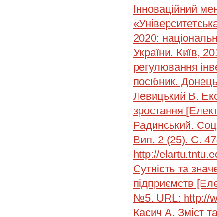
Інноваційний ме
«Університетська
2020: національна
України. Київ, 20
регулювання інве
посібник. Донець
Левицький В. Еко
зростання [Елект
Радинський. Соці
Вип. 2 (25). С. 4
http://elartu.tnt
Сутність та знач
підприємств [Еле
№5. URL: http:/
Касич А. Зміст т