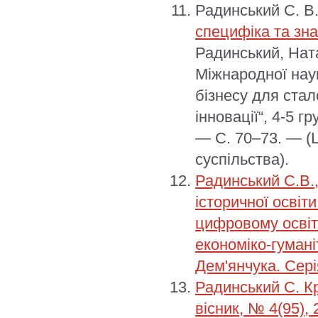
Радинський С. В
специфіка та зн
Радинський, Ната
Міжнародної нау
бізнесу для стал
інновації“, 4-5 г
— С. 70–73. — (
суспільства).
Радинський С.В.
історичної освіт
цифровому освіт
економіко-гумані
Дем'янчука. Сері
Радинський С. К
вісник, № 4(95), 