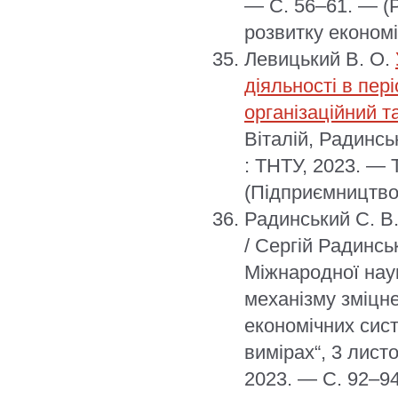
— С. 56–61. — (Р
розвитку економі
Левицький В. О.
діяльності в пер
організаційний 
Віталій, Радинсь
: ТНТУ, 2023. —
(Підприємництво 
Радинський С. В
/ Сергій Радинсь
Міжнародної нау
механізму зміцн
економічних сис
вимірах“, 3 лист
2023. — С. 92–94