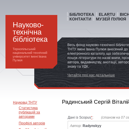
БІБЛІОТЕКА
ELARTU
ВІС
КОНТАКТИ
МУЗЕЙ ПУЛЮЯ
Науково-
технічна
бібліотека
Весь фонд науково-технічної бібліот
Тернопільський
ТНТУ імені Івана Пулюя внесений до
національний технічний
електронного каталогу, що забезпечу
університет імені Івана
пошук літератури по назві книги, прі
Пулюя
автора, видавництву, анотації, автор
знаку та УДК.
Читайте про нас детальніше
Радинський Сергій Віталі
Науковці ТНТУ
Статистика
публікацій за
авторами
Дані із Scopus
*
:
(станом на 07 с
Профілі авторів
Автор:
Radynskyy