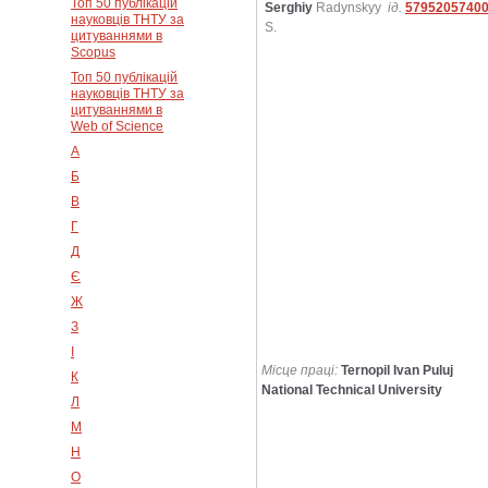
Топ 50 публікацій
Serghiy
Radynskyy
ід.
5795205740
науковців ТНТУ за
S.
цитуваннями в
Scopus
Топ 50 публікацій
науковців ТНТУ за
цитуваннями в
Web of Science
А
Б
В
Г
Д
Є
Ж
З
І
Місце праці:
Ternopil Ivan Puluj
К
National Technical University
Л
М
Н
О