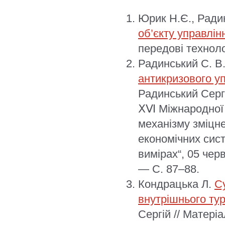
Юрик Н.Є., Ради
об’єкту управлін
передові технолог
Радинський С. В
антикризового у
Радинський Сергі
ⅩⅥ Міжнародної 
механізму зміцн
економічних сис
вимірах“, 05 чер
— С. 87–88.
Кондрацька Л.
С
внутрішнього тур
Сергій // Матер