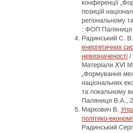
конференції „Фо
позицій націона
регіональному та
: ФОП Паляниця 
Радинський С. В
енергетичних сис
невизначеності
/
Матеріали ⅩⅥ Мі
„Формування мех
національних ек
та локальному ви
Паляниця В.А., 2
Маркович В.
Упр
політико-економі
Радинський Серг