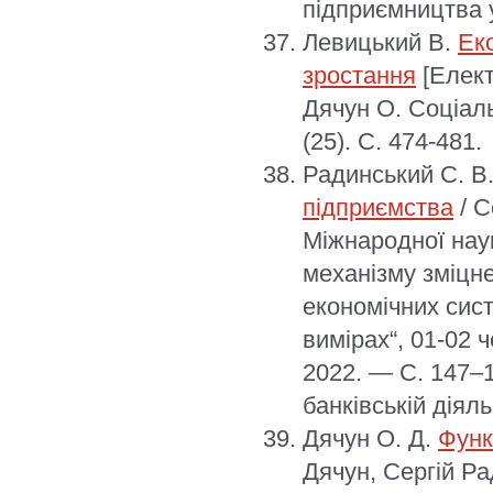
підприємництва у
Левицький В.
Еко
зростання
[Елект
Дячун О. Соціаль
(25). С. 474-481.
Радинський С. В
підприємства
/ С
Міжнародної нау
механізму зміцн
економічних сис
вимірах“, 01-02 
2022. — С. 147–1
банківській діяль
Дячун О. Д.
Функ
Дячун, Сергій Ра