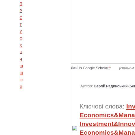
П
Р
С
Т
У
Ф
Х
Ц
Ч
Ш
Дані із Google Scholar
*
:
(станом 
Щ
Ю
Автор:
Сергій Радинський (Se
Я
Ключові слова:
In
Economics&Manag
Investment&Innov
Economics&Manag