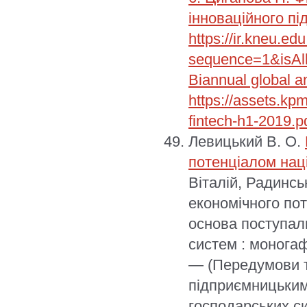
інноваційного п
https://ir.kneu.e
sequence=1&isAll
Biannual global a
https://assets.kp
fintech-h1-2019.p
Левицький В. О.
потенціалом нац
Віталій, Радинсь
економічного пот
основа поступал
систем : моногаф
— (Передумови т
підприємницьким
господарських си