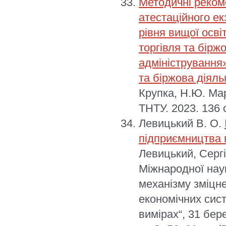
Методичні реком
атестаційного е
рівня вищої осві
торгівля та бірж
адміністрування»
та біржова діяль
Крупка, Н.Ю. Мар
ТНТУ. 2023. 136 
Левицький В. О.
підприємництва 
Левицький, Сергі
Міжнародної нау
механізму зміцн
економічних сис
вимірах“, 31 бер