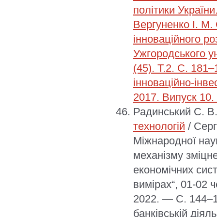
політики України.
Вергуненко І. М.
інноваційного ро
Ужгородського ун
(45). Т.2. С. 18
інноваційно-інвес
2017. Випуск 10.
Радинський С. В
технологій
/ Серг
Міжнародної нау
механізму зміцн
економічних сис
вимірах“, 01-02 
2022. — С. 144–1
банківській діяль