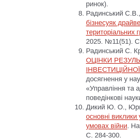
ринок).
Радинський С.В.,
бізнесуяк драйв
територіальних 
2025. №11(51). С
Радинський С. К
ОЦІНКИ РЕЗУЛЬ
ІНВЕСТИЦІЙНОЇ
досягнення у нау
«Управління та а
поведінкові наук
Дикий Ю. О., Юри
основні виклики 
умовах війни
. На
С. 284-300.