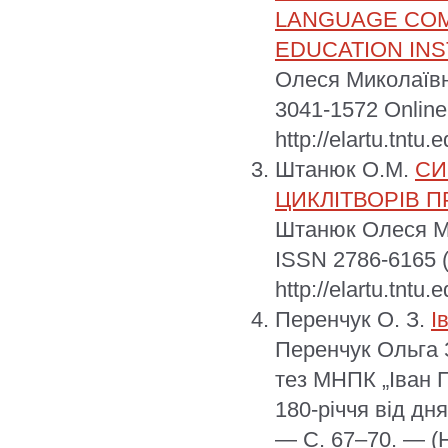
LANGUAGE COM
EDUCATION INS
Олеся Миколаївн
3041-1572 Onlin
http://elartu.tntu
Штанюк О.М.
СИ
ЦИКЛІТВОРІВ 
Штанюк Олеся Ми
ISSN 2786-6165 
http://elartu.tntu
Перенчук О. З.
І
Перенчук Ольга З
тез МНПК „Іван П
180-річчя від дн
— С. 67–70. — (Н