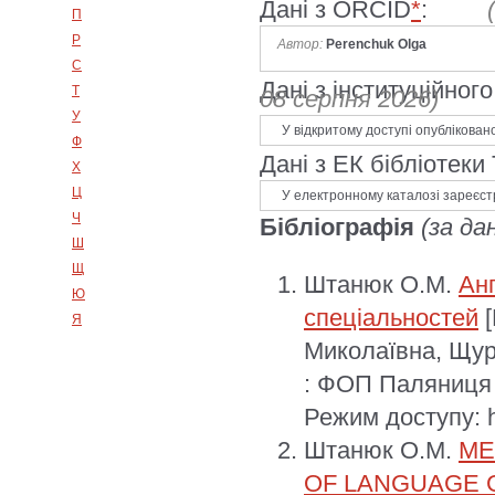
Дані з ORCID
*
:
П
Р
Автор:
Perenchuk Olga
С
Дані з інституційно
Т
08 серпня 2026)
У
У відкритому доступі опублікован
Ф
Дані з ЕК бібліотеки
Х
Ц
У електронному каталозі зареєст
Ч
Бібліографія
(за да
Ш
Щ
Штанюк О.М.
Анг
Ю
спеціальностей
[
Я
Миколаївна, Щур
: ФОП Паляниця 
Режим доступу: ht
Штанюк О.М.
ME
OF LANGUAGE 