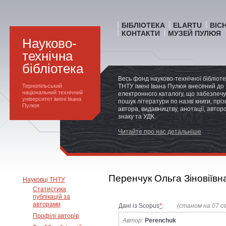
БІБЛІОТЕКА
ELARTU
ВІС
КОНТАКТИ
МУЗЕЙ ПУЛЮЯ
Науково-
технічна
бібліотека
Весь фонд науково-технічної бібліот
Тернопільський
ТНТУ імені Івана Пулюя внесений до
національний технічний
електронного каталогу, що забезпечу
університет імені Івана
пошук літератури по назві книги, прі
Пулюя
автора, видавництву, анотації, автор
знаку та УДК.
Читайте про нас детальніше
Перенчук Ольга Зіновіївн
Науковці ТНТУ
Статистика
публікацій за
авторами
Дані із Scopus
*
:
(станом на 07 с
Профілі авторів
Автор:
Perenchuk