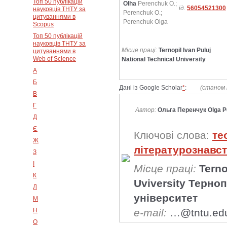
Топ 50 публікацій
Olha
Perenchuk O.;
ід.
56054521300
науковців ТНТУ за
Perenchuk O.;
цитуваннями в
Perenchuk Olga
Scopus
Топ 50 публікацій
науковців ТНТУ за
Місце праці:
Ternopil Ivan Puluj
цитуваннями в
Web of Science
National Technical University
А
Б
Дані із Google Scholar
*
:
(станом 
В
Г
Автор:
Ольга Перенчук Olga 
Д
Є
Ключові слова:
те
Ж
літературознавс
З
І
Місце праці:
Terno
К
Uviversity Терно
Л
університет
М
Н
e-mail:
…@tntu.ed
О