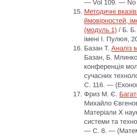
— Vol 109. — No 
Методичні вказів
ймовірностей, ім
(модуль 1)
/ Б. Б
імені І. Пулюя, 2
Базан Т.
Аналіз 
Базан, Б. Млинко
конференція моло
сучасних техноло
С. 116. — (Еконо
Фриз М. Є.
Багат
Михайло Євгенов
Матеріали Ⅹ наук
системи та технол
— С. 8. — (Мате