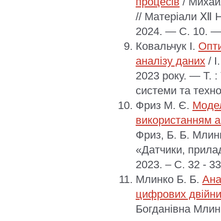
процесів
/ Михай
// Матеріали Ⅻ Н
2024. — С. 10. 
Ковальчук І.
Опти
аналізу даних
/ І
2023 року. — Т. 
системи та технол
Фриз М. Є.
Моде
використанням а
Фриз, Б. Б. Млин
«Датчики, прилад
2023. – C. 32 - 33
Млинко Б. Б.
Ана
цифрових двійник
Богданівна Млин