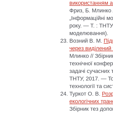
використанням а
Фриз, Б. Млинко 
„Інформаційні мо
року. — Т. : ТНТ
моделювання).
Возний В. М.
Під
через виділений
Млинко // Збірни
технічної конфер
задачі сучасних 
ТНТУ, 2017. — Т
технології та сис
Туркот О. В.
Роз
екологічних тран
Збірник тез допо