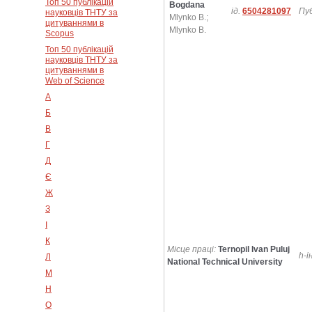
Топ 50 публікацій
Bogdana
ід.
6504281097
Пуб
науковців ТНТУ за
Mlynko B.;
цитуваннями в
Mlynko B.
Scopus
Топ 50 публікацій
науковців ТНТУ за
цитуваннями в
Web of Science
А
Б
В
Г
Д
Є
Ж
З
І
К
Місце праці:
Ternopil Ivan Puluj
h-і
Л
National Technical University
М
Н
О