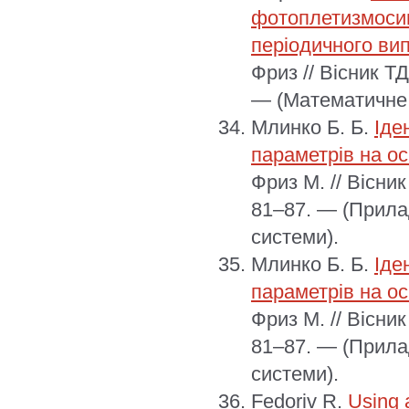
фотоплетизмосиг
періодичного ви
Фриз // Вісник Т
— (Математичне 
Млинко Б. Б.
Іде
параметрів на о
Фриз М. // Вісни
81–87. — (Прила
системи).
Млинко Б. Б.
Іде
параметрів на о
Фриз М. // Вісни
81–87. — (Прила
системи).
Fedoriv R.
Using 