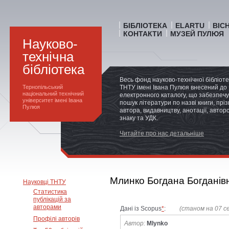
БІБЛІОТЕКА
ELARTU
ВІС
КОНТАКТИ
МУЗЕЙ ПУЛЮЯ
Науково-
технічна
бібліотека
Весь фонд науково-технічної бібліот
Тернопільський
ТНТУ імені Івана Пулюя внесений до
національний технічний
електронного каталогу, що забезпечу
університет імені Івана
пошук літератури по назві книги, прі
Пулюя
автора, видавництву, анотації, автор
знаку та УДК.
Читайте про нас детальніше
Млинко Богдана Богданів
Науковці ТНТУ
Статистика
публікацій за
авторами
Дані із Scopus
*
:
(станом на 07 с
Профілі авторів
Автор:
Mlynko