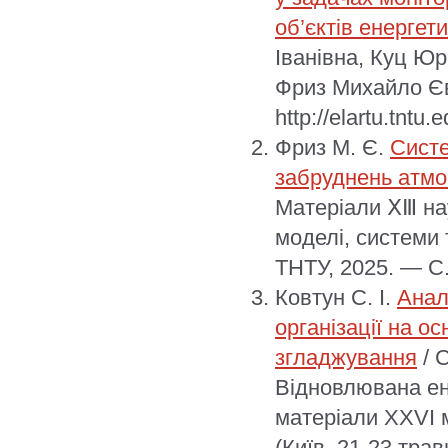
об’єктів енергет
Іванівна, Куц Юр
Фриз Михайло Єв
http://elartu.tntu
Фриз М. Є.
Систе
забруднень атмо
Матеріали ⅩⅢ нау
моделі, системи т
ТНТУ, 2025. — С
Ковтун С. І.
Анал
організації на ос
згладжування
/ С
Відновлювана ене
матеріали XXVІ 
(Київ, 21-23 трав