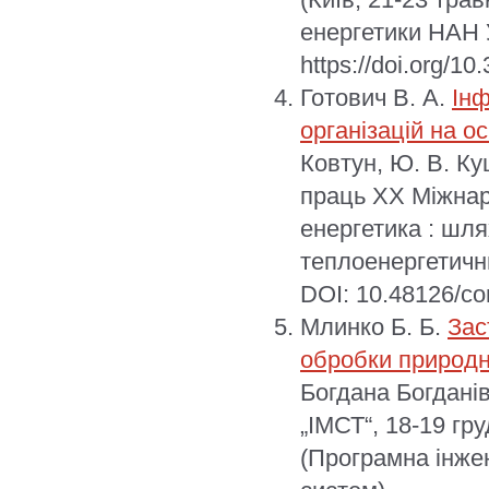
енергетики НАН У
https://doi.org/1
Готович В. А.
Інф
організацій на о
Ковтун, Ю. В. Куц
праць XX Міжнар
енергетика : шлях
теплоенергетични
DOI: 10.48126/co
Млинко Б. Б.
Зас
обробки природн
Богдана Богданів
„ІМСТ“, 18-19 гр
(Програмна інже