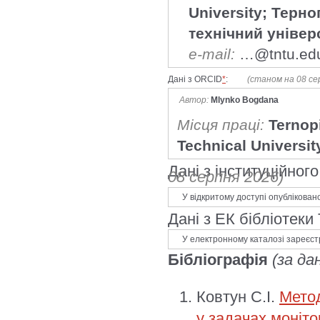
University; Терн
технічний універ
e-mail:
…@tntu.ed
Дані з ORCID
*
:
(станом на 08 се
Автор:
Mlynko Bogdana
Місця праці:
Ternopi
Technical Universit
Дані з інституційно
08 серпня 2026)
У відкритому доступі опублікован
Дані з ЕК бібліотеки
У електронному каталозі зареєст
Бібліографія
(за да
Ковтун С.І.
Метод
у задачах моніто