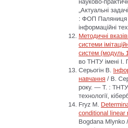
науково-практичн
„Актуальні задачі
: ФОП Паляниця 
інформаційні техн
Методичні вказів
системи імітаці
систем (модуль 
во ТНТУ імені І. 
Серьогін В.
Інфо
навчання
/ В. Се
року. — Т. : ТНТ
технології, кібер
Fryz M.
Determinat
conditional linear
Bogdana Mlynko //