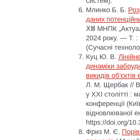
систем).
Млинко Б. Б.
Роз
даних потенційни
ⅩⅢ МНПК „Актуаль
2024 року. — Т. 
(Сучасні технолог
Куц Ю. В.
Лінійн
динаміки забруд
викидів об'єктів
Л. М. Щербак // 
у XXI столітті :
конференції (Київ
відновлюваної ен
https://doi.org/1
Фриз М. Є.
Порів