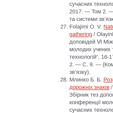
сучасних техноло
2017. — Том 2. —
та системи зв’язк
Folajimi O. V.
Nat
gathering
/ Olayin
доповідей Ⅵ Між
молодих учених т
технологій“, 16-
2. — С. 9. — (Ко
зв’язку).
Млинко Б. Б.
Роз
дорожніх знаків
/
Збірник тез допо
конференції моло
сучасних техноло