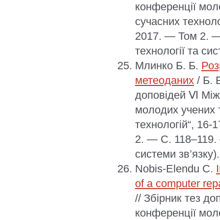
конференції моло
сучасних техноло
2017. — Том 2. 
технології та сис
Млинко Б. Б.
Роз
метеоданих
/ Б. 
доповідей Ⅵ Між
молодих учених т
технологій“, 16-
2. — С. 118–119.
системи зв’язку).
Nobis-Elendu C.
of a computer repa
// Збірник тез д
конференції моло