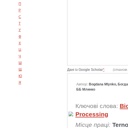
П
Р
С
Т
У
Ф
Х
Ц
Ч
Ш
Щ
Дані із Google Scholar
*
:
(станом 
Ю
Я
Автор:
Bogdana Mlynko, Богда
ББ Млинко
Ключові слова:
Bi
Processing
Місце праці:
Terno