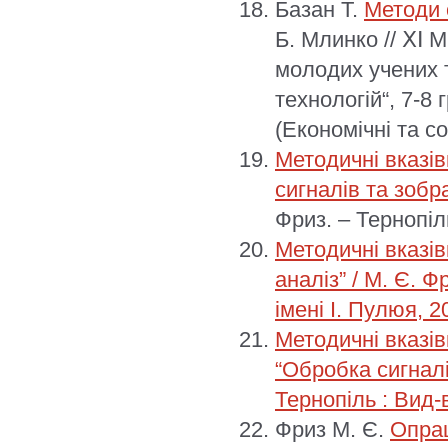
Базан Т.
Методи 
Б. Млинко // ⅩⅠ
молодих учених т
технологій“, 7-8 
(Економічні та с
Методичні вказів
сигналів та зобр
Фриз. – Тернопіль
Методичні вказів
аналіз” / М. Є. Ф
імені І. Пулюя, 2
Методичні вказі
“Обробка сигналі
Тернопіль : Вид-в
Фриз М. Є.
Опрац