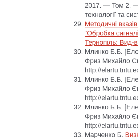
2017. — Том 2. 
технології та сис
Методичні вказів
“Обробка сигналі
Тернопіль: Вид-в
Млинко Б.Б.
[Еле
Фриз Михайло Єв
http://elartu.tntu
Млинко Б.Б.
[Еле
Фриз Михайло Єв
http://elartu.tntu
Млинко Б.Б.
[Еле
Фриз Михайло Єв
http://elartu.tntu
Марченко Б.
Виз