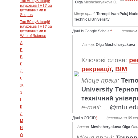
Топ 50 публікацій
Olga
Meshcheryakova O.
науковців ТНТУ за
цитуваннями в
Місце праці:
Ternopil Ivan Puluj Nati
Scopus
Technical University
Топ 50 публікацій
науковців ТНТУ за
цитуваннями в
Дані із Google Scholar
*
:
(станом 
Web of Science
А
Автор:
Olga Meshcheryakova
Б
В
Ключові слова:
ре
Г
рекреації
,
BIM
Д
Є
Місце праці:
Terno
Ж
University Терно
З
технічний універ
І
e-mail:
…@tntu.ed
К
Л
Дані з ORCID
*
:
(станом на 09 се
М
Автор:
Meshcheryakova Olga
Оль
Н
О
Місця праці:
Ternopi