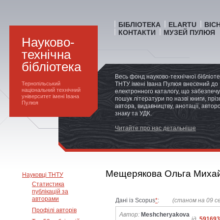
БІБЛІОТЕКА
ELARTU
ВІС
КОНТАКТИ
МУЗЕЙ ПУЛЮЯ
Науково-
технічна
бібліотека
Весь фонд науково-технічної бібліот
Тернопільський
ТНТУ імені Івана Пулюя внесений до
національний технічний
електронного каталогу, що забезпечу
університет імені Івана
пошук літератури по назві книги, прі
Пулюя
автора, видавництву, анотації, автор
знаку та УДК.
Читайте про нас детальніше
Мещерякова Ольга Михай
Науковці ТНТУ
Статистика
публікацій за
авторами
Дані із Scopus
*
:
(станом на 09 с
Профілі авторів
Автор:
Meshcheryakova
ід.
591693