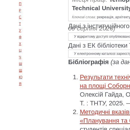
П
Technical Universit
Р
Ключові слова:
рекреація, архітект
С
Т
Дані з інституційно
09 серпня 2026)
У
У відкритому доступі опублікован
Ф
Дані з ЕК бібліотеки
Х
Ц
У електронному каталозі зареєст
Ч
Бібліографія
(за да
Ш
Щ
Результати техні
Ю
Я
на площі Соборні
Олексій Гайда, 
Т. : ТНТУ, 2025.
Методичні вказів
«Планування та 
студентів спеціа