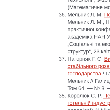
(Математичне м
Мельник Л. М.
Пе
Мельник Л. М., Н
практичної конф
академіка НАН У
„Соціальні та ек
структур“, 23 кві
Нагорняк Г. С.
Ви
стабільного роз
господарства
/ Г
Мельник // Галиц
Том 64. — № 3. 
Королюк С. Р.
Пе
готельній індустр