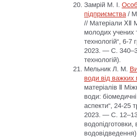
Замрій М. І.
Особ
підприємства
/ М
// Матеріали ⅩⅡ 
молодих учених т
технологій“, 6-7
2023. — С. 340–3
технологій).
Мельник Л. М.
Ви
води від важких 
матеріалів Ⅱ Між
води: біомедичні,
аспекти“, 24-25 
2023. — С. 12–13
водопідготовки,
водовідведення)