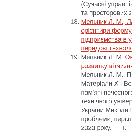
(Сучасні управлі
та просторових з
Мельник Л. М., Л
орієнтири форму
підприємства в у
передові техноло
Мельник Л. М.
Ок
розвитку вітчиз
Мельник Л. М., П
Матеріали Ⅹ I Вс
пам’яті почесно
технічного уніве
України Миколи Г
проблеми, перспе
2023 року. — Т. 