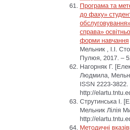
Програма та мет
до фаху» студен
обслуговування»
справа» освітньо
форми навчання
Мельник , І.І. Ст
Пулюя, 2017. – 5
Нагорняк Г.
[Еле
Людмила, Мельни
ISSN 2223-3822.
http://elartu.tntu
Струтинська І.
[Е
Мельник Лілія М
http://elartu.tntu
Методичні вказів