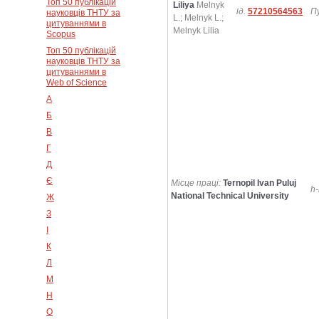
Топ 50 публікацій
Liliya
Melnyk
ід.
57210564563
Пу
науковців ТНТУ за
L.; Melnyk L.;
цитуваннями в
Melnyk Lilia
Scopus
Топ 50 публікацій
науковців ТНТУ за
цитуваннями в
Web of Science
А
Б
В
Г
Д
Є
Місце праці:
Ternopil Ivan Puluj
h-
National Technical University
Ж
З
І
К
Л
М
Н
О