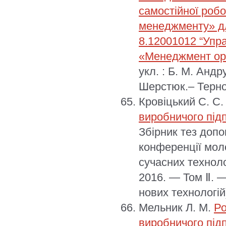
самостійної робо
менеджменту» дл
8.12001012 “Упра
«Менеджмент орг
укл. : Б. М. Андр
Шерстюк.– Терноп
Кровіцький С. С
виробничого під
Збірник тез допо
конференції моло
сучасних техноло
2016. — Том Ⅱ. —
нових технологій
Мельник Л. М.
Ро
виробничого під