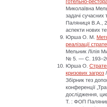
готельно-рестор
Миколаївна Мель
задачі сучасних 
Паляниця В.А., 2
аспекти нових те
Юрша О. М.
Мето
реалізації страте
Мельник Лілія Ми
№ 5. — С. 193–2
Юрша О.
Страте
кризових загроз
/
Збірник тез доп
конференції „Тр
дослідження, циф
Т. : ФОП Паляниц