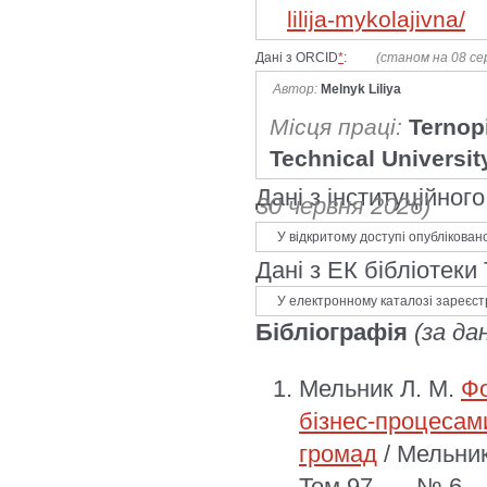
lilija-mykolajivna/
Дані з ORCID
*
:
(станом на 08 се
Автор:
Melnyk Liliya
Місця праці:
Ternopi
Technical Universit
Дані з інституційно
30 червня 2026)
У відкритому доступі опублікован
Дані з ЕК бібліотеки
У електронному каталозі зареєст
Бібліографія
(за да
Мельник Л. М.
Фо
бізнес-процесам
громад
/ Мельник
Том 97. — № 6. 