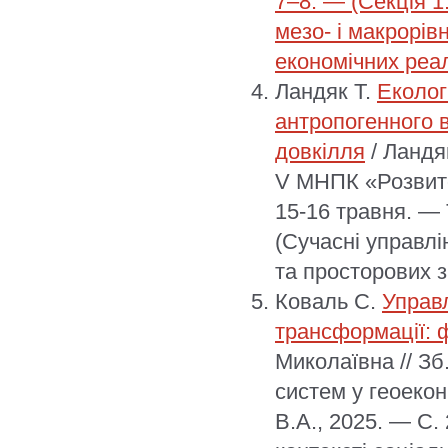
7–8. — (Секція 1
мезо- і макрорів
економічних реал
Ландяк Т.
Еколог
антропогенного в
довкілля
/ Ландяк
V МНПК «Розвиток
15-16 травня. — 
(Сучасні управлі
та просторових з
Коваль С.
Управ
трансформації: 
Миколаївна // Зб
систем у геоекон
В.А., 2025. — С.