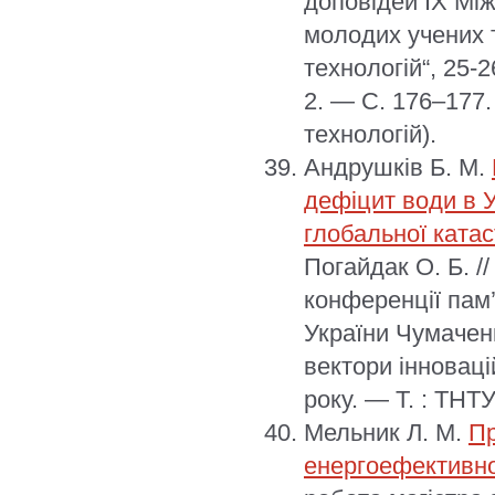
доповідей ІX Між
молодих учених т
технологій“, 25-
2. — С. 176–177.
технологій).
Андрушків Б. М.
дефіцит води в У
глобальної ката
Погайдак О. Б. /
конференції пам
України Чумаченк
вектори інноваці
року. — Т. : ТНТУ
Мельник Л. М.
Пр
енергоефективно