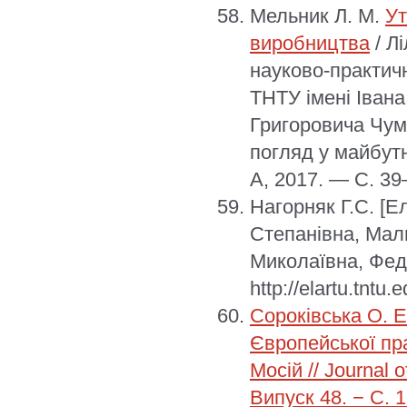
Мельник Л. М.
Ут
виробництва
/ Л
науково-практич
ТНТУ імені Іван
Григоровича Чума
погляд у майбутн
А, 2017. — С. 39
Нагорняк Г.С.
[Е
Степанівна, Мал
Миколаївна, Фед
http://elartu.tntu
Сороківська О. Е
Європейської пра
Мосій // Journal o
Випуск 48. − С. 