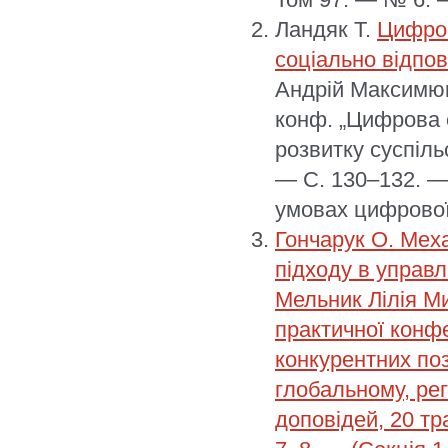
Ландяк Т.
Цифров
соціально відпов
Андрій Максимюк,
конф. „Цифрова е
розвитку суспільс
— С. 130–132. —
умовах цифрової
Гончарук О. Мех
підходу в управл
Мельник Лілія Ми
практичної конф
конкурентних по
глобальному, рег
доповідей, 20 тр