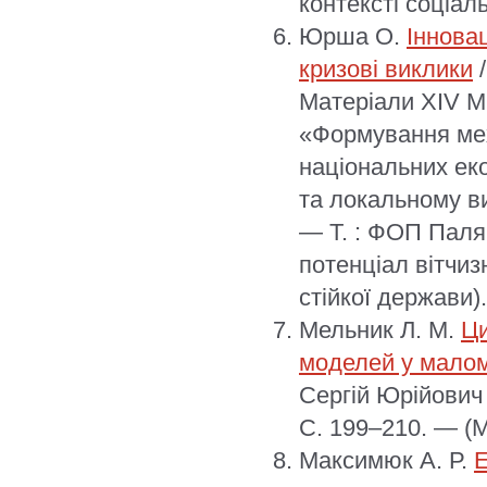
контексті соціал
Юрша О.
Іннова
кризові виклики
/
Матеріали XІV М
«Формування мех
національних ек
та локальному ви
— Т. : ФОП Палян
потенціал вітчиз
стійкої держави).
Мельник Л. М.
Ци
моделей у малом
Сергій Юрійович 
С. 199–210. — (
Максимюк А. Р.
Е