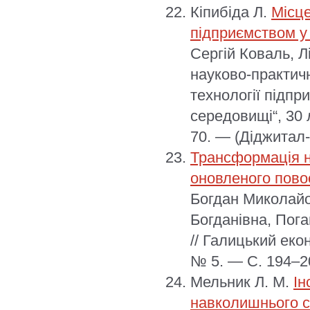
Кіпибіда Л.
Місце
підприємством у
Сергій Коваль, Л
науково-практичн
технології підпр
середовищі“, 30 
70. — (Діджитал-м
Трансформація н
оновленого повоє
Богдан Миколайо
Богданівна, Пог
// Галицький еко
№ 5. — С. 194–20
Мельник Л. М.
Ін
навколишнього 