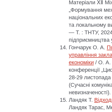
Матеріали ⅩⅡ Мі
„Формування мех
національних ек
та локальному ви
— Т. : ТНТУ, 202
підприємництва у
Гончарук О. А.
П
управління закл
економіки
/ О. А.
конференції „Циф
28-29 листопада 
(Сучасні комунік
невизначеності).
Ландяк Т.
Відход
Ландяк Тарас, Ме