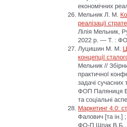
економічних реал
Мельник Л. М.
Ко
реалізації страт
Лілія Мельник, Р
2022 р. — Т. : Ф
Луцишин М. М.
Ц
концепції сталог
Мельник // Збірн
практичної конфе
задачі сучасних 
ФОП Паляниця В.
та соціальні асп
Маркетинг 4.0: ст
Фалович [та ін.] 
ФО-П Шпак В.Б., 