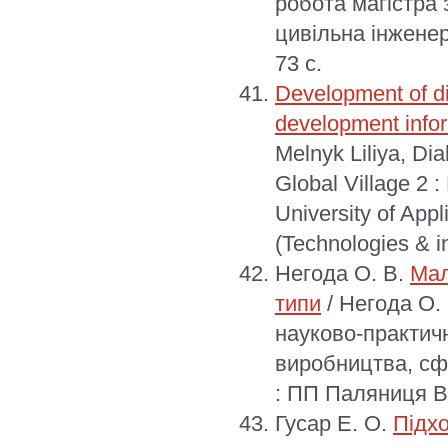
робота магістра 
цивільна інженер
73 с.
Development of dig
development infor
Melnyk Liliya, Di
Global Village 2 
University of App
(Technologies & i
Негода О. В.
Мал
типи
/ Негода О. 
науково-практичн
виробництва, сфе
: ПП Паляниця В.
Гусар Е. О.
Підх