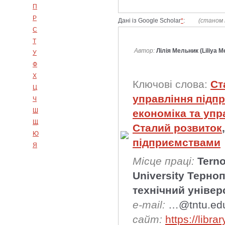
П
Р
Дані із Google Scholar
*
:
(станом 
С
Т
Автор:
Лілія Мельник (Liliya M
У
Ф
Х
Ключові слова:
Ст
Ц
управління підп
Ч
Ш
економіка та уп
Щ
Сталий розвиток
Ю
підприємствами
Я
Місце праці:
Terno
University Терно
технічний універ
e-mail:
…@tntu.ed
сайт:
https://libra