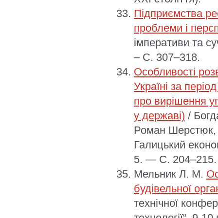
Підприємства рес
проблеми і перс
імперативи та су
– С. 307–318.
Особливості роз
Україні за періо
про вирішення у
у державі)
/ Богд
Роман Шерстюк, Л
Галицький економ
5. — С. 204–215.
Мельник Л. М.
Ос
будівельної орган
технічної конфер
технології“, 9-10