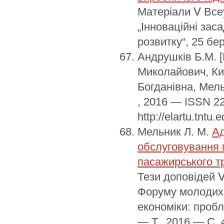
Матеріали Ⅴ Все
„Інноваційні зас
розвитку“, 25 бе
Андрушків Б.М.
Миколайович, Ки
Богданівна, Мел
, 2016 — ISSN 2
http://elartu.tntu
Мельник Л. М.
Ад
обслуговування 
пасажирського т
Тези доповідей 
Форуму молодих 
економіки: пробл
— Т., 2016 — С. 