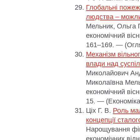
Глобальні пожежі
людства – можли
Мельник, Ольга 
економічний вісн
161–169. — (Огля
Механізм вільног
влади над суспі
Миколайович Анд
Миколаївна Мель
економічний вісн
15. — (Економіка
Ціх Г. В.
Роль ма
концепції сталог
Нарощування фін
економічних відн