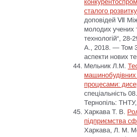
конкурентоспром
сталого розвитку
доповідей Ⅶ Між
молодих учених т
технологій“, 28-
А., 2018. — Том 
аспекти нових те
Мельник Л.М.
Те
машинобудівних п
процесами: дисе
спеціальність 08
Тернопіль: ТНТУ, 
Харкава Т. В.
Ро
підприємства сф
Харкава, Л. М. М