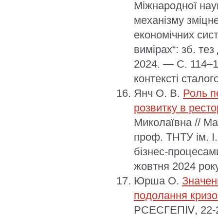
Міжнародної нау
механізму зміцн
економічних сис
вимірах“: зб. тез
2024. — С. 114–1
контексті сталого
Янч О. В.
Роль п
розвитку в ресто
Миколаївна // Ма
проф. ТНТУ ім. І
бізнес-процесами 
жовтня 2024 року
Юрша О.
Значен
подолання криз
РСЕСГЕПⅣ, 22-23