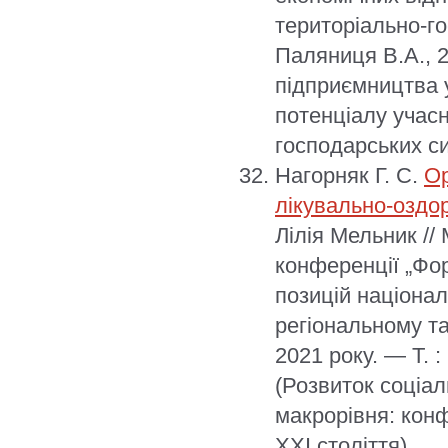
територіально-го
Паляниця В.А., 2
підприємництва 
потенціалу учасн
господарських си
Нагорняк Г. С.
Ор
лікувально-оздор
Лілія Мельник //
конференції „Фо
позицій націона
регіональному та
2021 року. — Т. 
(Розвиток соціал
макрорівня: конф
XXI століття).