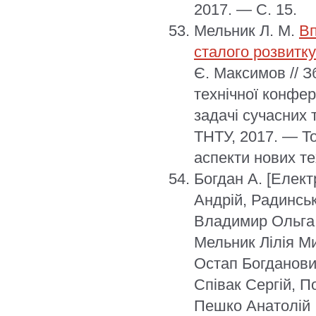
2017. — С. 15.
Мельник Л. М.
Вп
сталого розвитк
Є. Максимов // З
технічної конфер
задачі сучасних 
ТНТУ, 2017. — То
аспекти нових те
Богдан А.
[Елект
Андрій, Радинсь
Владимир Ольга 
Мельник Лілія Ми
Остап Богданови
Співак Сергій, 
Пешко Анатолій 