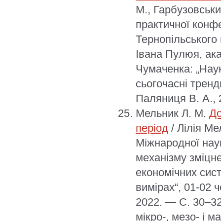
М., Гарбузовськи
практичної конф
Тернопільського 
Івана Пулюя, ак
Чумаченка: „Наук
сьогочасні тренд
Паляниця В. А., 
Мельник Л. М.
До
період
/ Лілія М
Міжнародної нау
механізму зміцн
економічних сис
вимірах“, 01-02 
2022. — С. 30–3
мікро-, мезо- і 