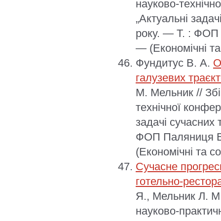
науково-технічно
„Актуальні задач
року. — Т. : ФОП
— (Економічні та
Фундитус В. А.
О
галузевих траєкт
М. Мельник // Зб
технічної конфер
задачі сучасних 
ФОП Паляниця В.
(Економічні та с
Сучасне прогрес
готельно-рестор
Я., Мельник Л. М
науково-практич