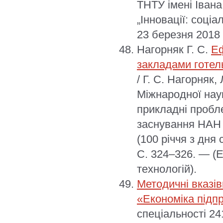
ТНТУ імені Іван
„Інновації: соціа
23 березня 2018 
Нагорняк Г. С.
Еф
закладами готел
/ Г. С. Нагорняк,
Міжнародної нау
прикладні пробле
заснування НАН 
(100 річчя з дня 
С. 324–326. — (Е
технологій).
Методичні вказів
«Економіка підп
спеціальності 24