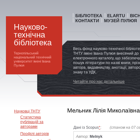
БІБЛІОТЕКА
ELARTU
ВІС
КОНТАКТИ
МУЗЕЙ ПУЛЮЯ
Науково-
технічна
бібліотека
Весь фонд науково-технічної бібліот
Тернопільський
ТНТУ імені Івана Пулюя внесений до
національний технічний
електронного каталогу, що забезпечу
університет імені Івана
пошук літератури по назві книги, прі
Пулюя
автора, видавництву, анотації, автор
знаку та УДК.
Читайте про нас детальніше
Мельник Лілія Миколаївна
Науковці ТНТУ
Статистика
публікацій за
авторами
Дані із Scopus
*
:
(станом на 07 с
Профілі авторів
Автор:
Melnyk