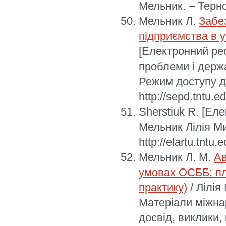
Мельник. – Терноп
Мельник Л.
Забе
підприємства в 
[Електронний рес
проблеми і держа
Режим доступу д
http://sepd.tntu.
Sherstiuk R.
[Еле
Мельник Лілія М
http://elartu.tntu
Мельник Л. М.
Ав
умовах ОСББ: пл
практику)
/ Лілія
Матеріали міжна
досвід, виклики, 