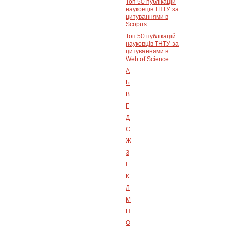
Топ 50 публікацій
науковців ТНТУ за
цитуваннями в
Scopus
Топ 50 публікацій
науковців ТНТУ за
цитуваннями в
Web of Science
А
Б
В
Г
Д
Є
Ж
З
І
К
Л
М
Н
О