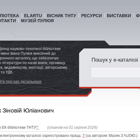
БЛІОТЕКА
ELARTU
ВІСНИК ТНТУ
РЕСУРСИ
ВИСТАВКИ
Ф
НТАКТИ
МУЗЕЙ ПУЛЮЯ
фонд науково-технічної бібліотеки
імені Івана Пулюя внесений до
ронного каталогу, що забезпечує
Пошук у е-каталозі
 літератури по назві книги, прізвищу
а, видавництву, анотації, авторському
 та УДК.
те про нас детальніше
 Зіновій Юліанович
з ЕК бібліотеки ТНТУ
*
:
(станом на 01 серпня 2026)
лектронному каталозі зареєстровано праць:
7
(за автором: Мазяк З.%20Ю.)