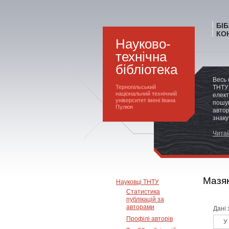
БІ
КО
Науково-
технічна
бібліотека
Весь 
Тернопільський
ТНТУ 
національний технічний
елект
університет імені Івана
пошук
Пулюя
автор
знаку
Читай
Мазяк
Науковці ТНТУ
Статистика
публікацій за
авторами
Дані 
Профілі авторів
У е