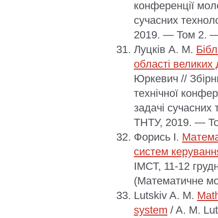
конференції моло
сучасних техноло
2019. — Том 2. —
Луцків А. М.
Бібл
області великих
Юркевич // Збір
технічної конфер
задачі сучасних 
ТНТУ, 2019. — То
Форись І.
Матема
систем керуванн
ІМСТ, 11-12 груд
(Математичне м
Lutskiv A. M.
Math
system
/ A. M. Lu