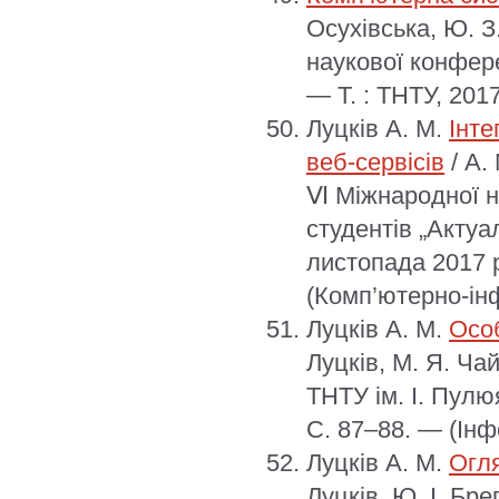
Осухівська, Ю. З
наукової конфере
— Т. : ТНТУ, 201
Луцків А. М.
Інте
веб-сервісів
/ А.
Ⅵ Міжнародної н
студентів „Актуа
листопада 2017 р
(Комп’ютерно-інф
Луцків А. М.
Особ
Луцків, М. Я. Ча
ТНТУ ім. І. Пулю
С. 87–88. — (Інф
Луцків А. М.
Огля
Луцків, Ю. І. Бр