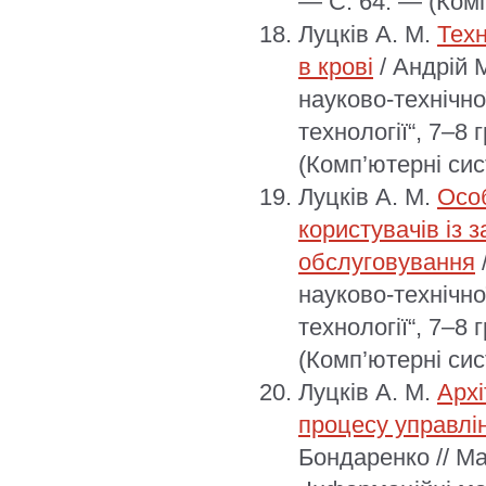
— С. 64. — (Комп
Луцків А. М.
Техн
в крові
/ Андрій 
науково-технічно
технології“, 7–8 
(Комп’ютерні сис
Луцків А. М.
Особ
користувачів із 
обслуговування
науково-технічно
технології“, 7–8 
(Комп’ютерні сис
Луцків А. М.
Архі
процесу управлі
Бондаренко // Ма