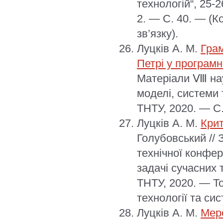
технологій“, 25-
2. — С. 40. — (К
зв’язку).
Луцків А. М.
Грам
Петрі у програм
Матеріали Ⅷ нау
моделі, системи т
ТНТУ, 2020. — С.
Луцків А. М.
Крит
Голубовський // 
технічної конфер
задачі сучасних 
ТНТУ, 2020. — Т
технології та сис
Луцків А. М.
Мере