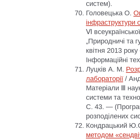
систем).
Головецька О.
О
інфраструктури о
Ⅵ всеукраїнської
„Природничі та г
квітня 2013 року
Інформаційні техн
Луцків А. М.
Розр
лабораторії
/ Анд
Матеріали Ⅲ наук
системи та техно
С. 43. — (Прогр
розподілених сис
Кондрацький Ю.
методом «ceндві