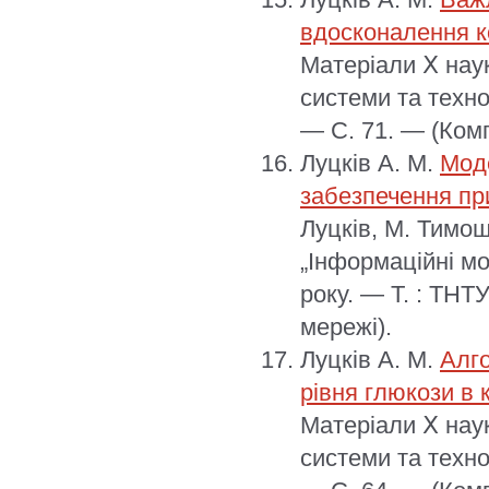
вдосконалення к
Матеріали Ⅹ наук
системи та технол
— С. 71. — (Комп
Луцків А. М.
Моде
забезпечення пр
Луцків, М. Тимощ
„Інформаційні мо
року. — Т. : ТНТ
мережі).
Луцків А. М.
Алг
рівня глюкози в 
Матеріали Ⅹ наук
системи та технол