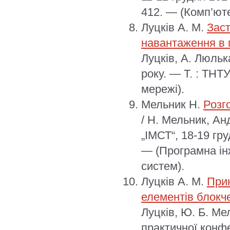
412. — (Комп’юте
Луцків А. М.
Зас
навантаження в 
Луцків, А. Люльк
року. — Т. : ТНТ
мережі).
Мельник Н.
Розг
/ Н. Мельник, А
„ІМСТ“, 18-19 гр
— (Програмна ін
систем).
Луцків А. М.
Прин
елементів блокчей
Луцків, Ю. Б. Ме
практичної конфе