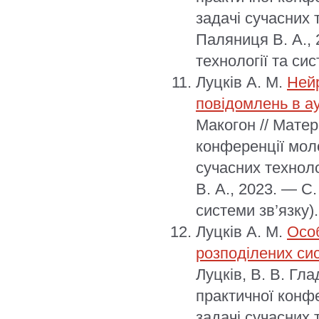
задачі сучасних 
Паляниця В. А.,
технології та сис
Луцків А. М.
Нейр
повідомлень в ау
Макогон // Мате
конференції моло
сучасних техноло
В. А., 2023. — С
системи зв’язку).
Луцків А. М.
Особ
розподілених си
Луцків, В. В. Гл
практичної конфе
задачі сучасних 