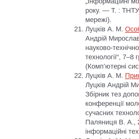
„Інформаційні мо
року. — Т. : ТНТ
мережі).
Луцків А. М.
Особ
Андрій Мирослав
науково-технічно
технології“, 7–8 
(Комп’ютерні сис
Луцків А. М.
Прин
Луцків Андрій Ми
Збірник тез допо
конференції моло
сучасних техноло
Паляниця В. А., 
інформаційні техн