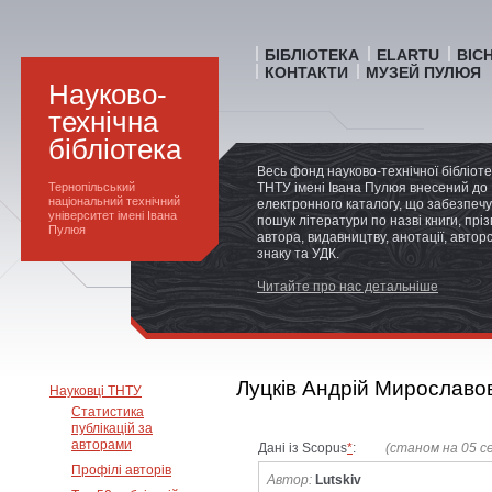
БІБЛІОТЕКА
ELARTU
ВІС
КОНТАКТИ
МУЗЕЙ ПУЛЮЯ
Науково-
технічна
бібліотека
Весь фонд науково-технічної бібліот
Тернопільський
ТНТУ імені Івана Пулюя внесений до
національний технічний
електронного каталогу, що забезпечу
університет імені Івана
пошук літератури по назві книги, прі
Пулюя
автора, видавництву, анотації, автор
знаку та УДК.
Читайте про нас детальніше
Луцків Андрій Мирославо
Науковці ТНТУ
Статистика
публікацій за
авторами
Дані із Scopus
*
:
(станом на 05 с
Профілі авторів
Автор:
Lutskiv