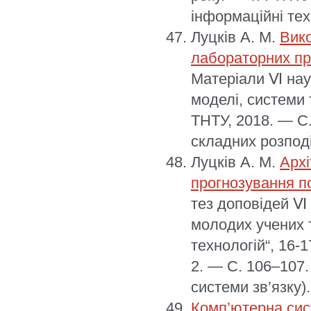
інформаційні техн
Луцків А. М.
Вико
лабораторних пр
Матеріали Ⅵ наук
моделі, системи т
ТНТУ, 2018. — С
складних розпод
Луцків А. М.
Архі
прогнозування п
тез доповідей Ⅵ
молодих учених т
технологій“, 16-
2. — С. 106–107.
системи зв’язку).
Комп’ютерна сис