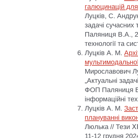
галюцинацій дл
Луцків, С. Андр
задачі сучасних 
Паляниця В.А., 
технології та сис
Луцків А. М.
Архі
мультимодальної 
Мирославович Лу
„Актуальні задачі
ФОП Паляниця В.
інформаційні техн
Луцків А. М.
Зас
плануванні вико
Люлька // Тези Ⅹ
11-12 грудня 202