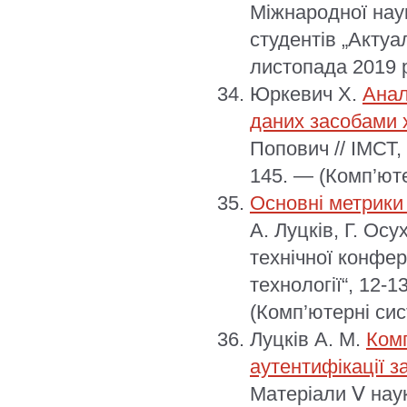
Міжнародної нау
студентів „Актуа
листопада 2019 р
Юркевич Х.
Анал
даних засобами 
Попович // ІМСТ,
145. — (Комп’юте
Основні метрики
А. Луцків, Г. Ос
технічної конфер
технології“, 12-1
(Комп’ютерні сис
Луцків А. М.
Комп
аутентифікації з
Матеріали Ⅴ наук