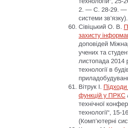
технологій“, 25-
2. — С. 28-29. —
системи зв’язку).
Сівіцький О. В.
П
захисту інформац
доповідей Міжна
учених та студен
листопада 2014 р
технології в буд
приладобудуванн
Вітрук І.
Підходи
функцій у ПРКС
технічної конфер
технології“, 15-
(Комп’ютерні сис