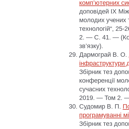
комп’ютерних си
доповідей ІX Між
молодих учених т
технологій“, 25-
2. — С. 41. — (К
зв’язку).
Дармограй В. О.
інфраструктури 
Збірник тез доп
конференції моло
сучасних техноло
2019. — Том 2. —
Судомир В. П.
П
програмуванні м
Збірник тез доп