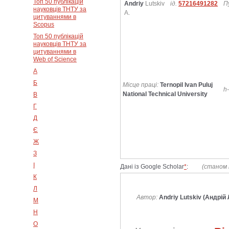
Топ 50 публікацій
Andriy
Lutskiv
ід.
57216491282
П
науковців ТНТУ за
A.
цитуваннями в
Scopus
Топ 50 публікацій
науковців ТНТУ за
цитуваннями в
Web of Science
А
Б
Місце праці:
Ternopil Ivan Puluj
h
National Technical University
В
Г
Д
Є
Ж
З
І
Дані із Google Scholar
*
:
(станом 
К
Л
Автор:
Andriy Lutskiv (Андрій 
М
Н
О