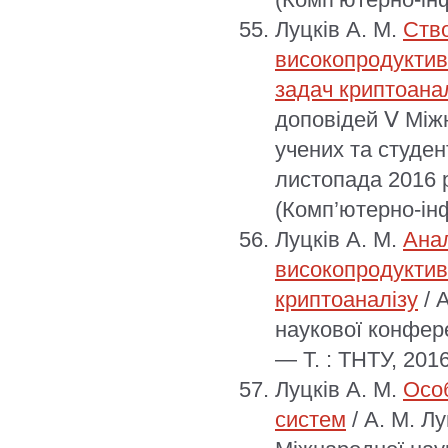
Луцків А. М.
Ств
високопродуктив
задач криптоана
доповідей Ⅴ Між
учених та студен
листопада 2016 р
(Комп’ютерно-інф
Луцків А. М.
Анал
високопродуктив
криптоаналізу
/ 
наукової конфере
— Т. : ТНТУ, 201
Луцків А. М.
Осо
систем
/ А. М. Лу