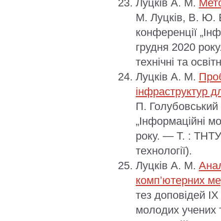
Луцків А. М.
Мето
М. Луцків, В. Ю.
конференції „Інф
грудня 2020 року.
технічні та освітн
Луцків А. М.
Проб
інфраструктур д
П. Голубовський 
„Інформаційні мо
року. — Т. : ТНТ
технології).
Луцків А. М.
Анал
комп’ютерних м
тез доповідей ІX
молодих учених т