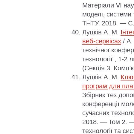
Матеріали Ⅵ наук
моделі, системи т
ТНТУ, 2018. — С.
Луцків А. М.
Інте
веб-сервісах
/ А.
технічної конфер
технології“, 1-2 
(Секція 3. Комп’
Луцків А. М.
Ключ
програм для пл
Збірник тез доп
конференції моло
сучасних техноло
2018. — Том 2. 
технології та сис