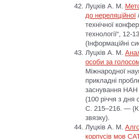
Луцків А. М.
Мето
до нереляційної
технічної конфер
технології“, 12-1
(Інформаційні си
Луцків А. М.
Анал
особи за голосо
Міжнародної нау
прикладні пробле
заснування НАН 
(100 річчя з дня 
С. 215–216. — (
звязку).
Луцків А. М.
Алго
корпусів мов СА