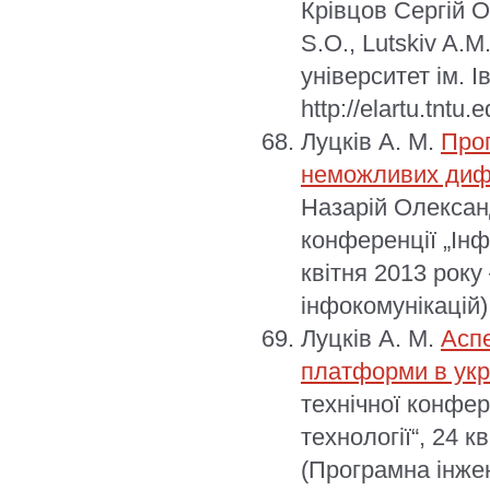
Крівцов Сергій О
S.O., Lutskiv A.
університет ім. 
http://elartu.tnt
Луцків А. М.
Про
неможливих диф
Назарій Олександ
конференції „Інф
квітня 2013 року
інфокомунікацій)
Луцків А. М.
Аспе
платформи в укр
технічної конфер
технології“, 24 к
(Програмна інже