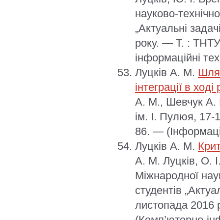
науково-технічно
„Актуальні задач
року. — Т. : ТНТ
інформаційні техн
Луцків А. М.
Шля
інтеграції в ход
А. М., Шевчук А.
ім. І. Пулюя, 17-
86. — (Інформацій
Луцків А. М.
Крит
А. М. Луцків, О. 
Міжнародної нау
студентів „Актуа
листопада 2016 р
(Комп’ютерно-інф