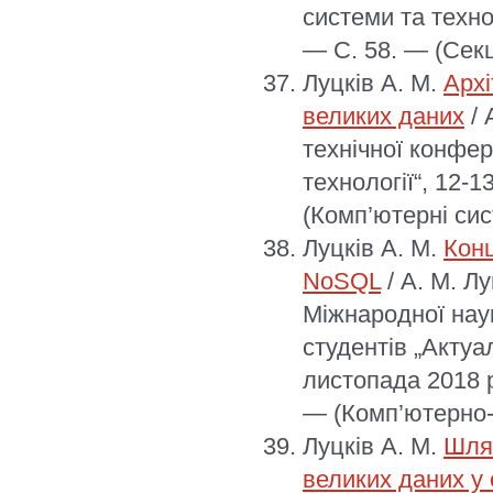
системи та технол
— С. 58. — (Секц
Луцків А. М.
Арх
великих даних
/ 
технічної конфер
технології“, 12-1
(Комп’ютерні сис
Луцків А. М.
Конц
NoSQL
/ А. М. Лу
Міжнародної нау
студентів „Актуа
листопада 2018 р
— (Комп’ютерно-і
Луцків А. М.
Шля
великих даних у