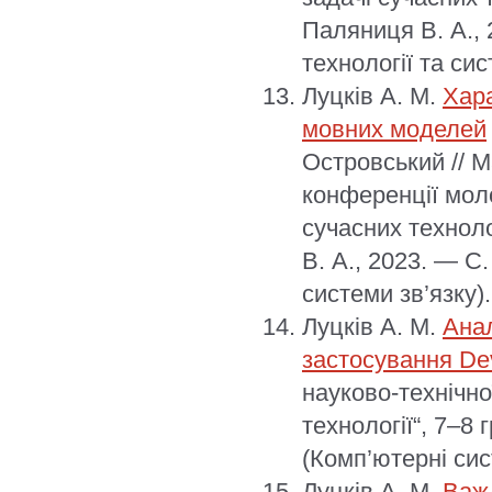
Паляниця В. А.,
технології та сис
Луцків А. М.
Хара
мовних моделей
Островський // 
конференції моло
сучасних техноло
В. А., 2023. — С
системи зв’язку).
Луцків А. М.
Анал
застосування De
науково-технічно
технології“, 7–8 
(Комп’ютерні сис
Луцків А. М.
Важл