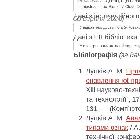
Ключові слова:
Big Data, High Perfo
Linguistics, Linux, Biometry, Cloud 
Дані з інституційно
05 серпня 2026)
У відкритому доступі опублікован
Дані з ЕК бібліотеки
У електронному каталозі зареєст
Бібліографія
(за да
Луцків А. М.
Проє
оновлення iot-пр
ⅩⅢ науково-техні
та технології“, 1
131. — (Комп’юте
Луцків А. М.
Анал
типами ознак
/ А
технічної конфер