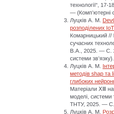
технології“, 17-1
— (Комп’ютерні с
Луцків А. М.
DevO
розподілених Io
Комарницький //
сучасних техноло
В.А., 2025. — С.
системи зв’язку).
Луцків А. М.
Інте
методів shap та 
глибоких нейрон
Матеріали ⅩⅢ нау
моделі, системи т
ТНТУ, 2025. — С
Луцків А. М.
Розр