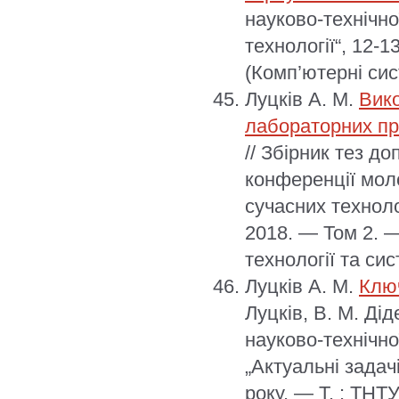
науково-технічно
технології“, 12-1
(Комп’ютерні сис
Луцків А. М.
Вико
лабораторних пр
// Збірник тез д
конференції моло
сучасних техноло
2018. — Том 2. 
технології та сис
Луцків А. М.
Клю
Луцків, В. М. Ді
науково-технічно
„Актуальні задач
року. — Т. : ТНТ