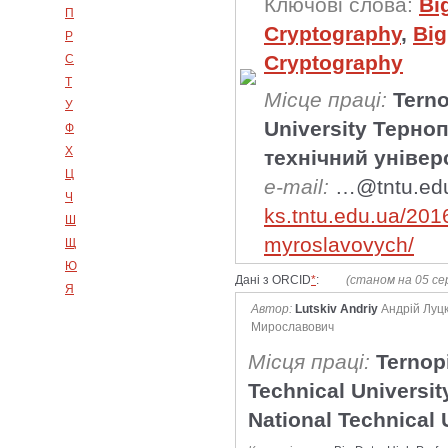
Ключові слова:
Bi
П
Cryptography
,
Big
Р
Cryptography
С
Т
Місце праці:
Terno
У
University Терно
Ф
Х
технічний універ
Ц
e-mail:
…@tntu.ed
Ч
ks.tntu.edu.ua/2016
Ш
myroslavovych/
Щ
Ю
Дані з ORCID
*
:
(станом на 05 се
Я
Автор:
Lutskiv Andriy
Андрій Луцк
Мирославович
Місця праці:
Ternopi
Technical University
National Technical 