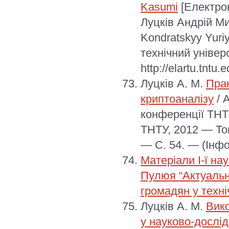
Kasumi
[Електрон
Луцків Андрій 
Kondratskyy Yuriy
технічний універ
http://elartu.tnt
Луцків А. М.
Прак
криптоаналізу
/ 
конференції ТНТУ
ТНТУ, 2012 — Том
— С. 54. — (Інфо
Матеріали І-ї на
Пулюя “Актуальні
громадян у техн
Луцків А. М.
Вико
у науково-дослі