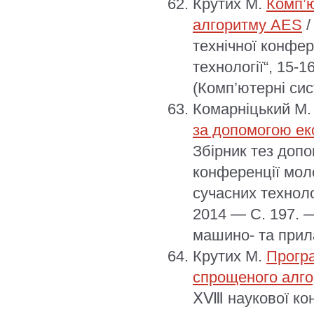
Крутих М.
Комп’ю
алгоритму AES
/
технічної конфер
технології“, 15-
(Комп’ютерні сис
Комарніцький М.
за допомогою ек
Збірник тез допо
конференції моло
сучасних техноло
2014 — С. 197. —
машино- та прил
Крутих М.
Програ
спрощеного алг
ⅩⅧ наукової кон