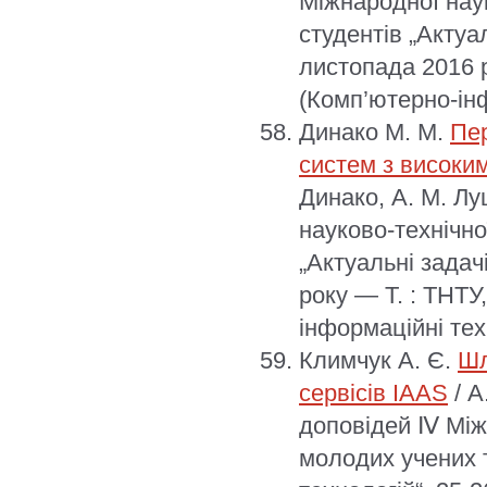
Міжнародної нау
студентів „Актуа
листопада 2016 р
(Комп’ютерно-інф
Динако М. М.
Пер
систем з висок
Динако, А. М. Лу
науково-технічно
„Актуальні задач
року — Т. : ТНТУ
інформаційні техн
Климчук А. Є.
Шл
сервісів IAAS
/ А
доповідей Ⅳ Між
молодих учених т