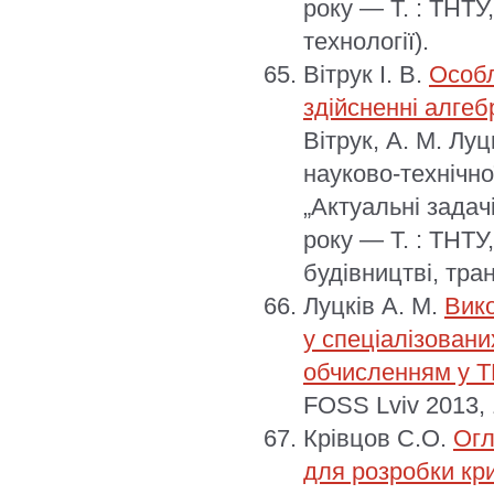
року — Т. : ТНТУ
технології).
Вітрук І. В.
Особл
здійсненні алгеб
Вітрук, А. М. Луц
науково-технічно
„Актуальні задач
року — Т. : ТНТУ
будівництві, тра
Луцків А. М.
Вико
у спеціалізован
обчисленням у Т
FOSS Lviv 2013, 
Крівцов С.О.
Огл
для розробки кр