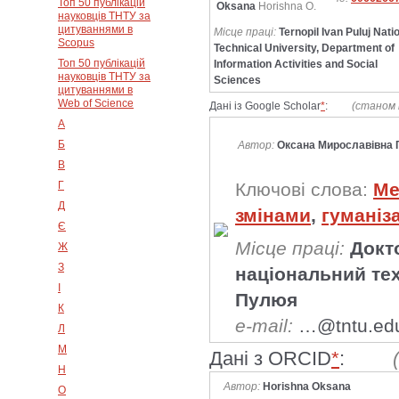
Топ 50 публікацій
Oksana
Horishna O.
науковців ТНТУ за
цитуваннями в
Місце праці:
Ternopil Ivan Puluj Nati
Scopus
Technical University, Department of
Топ 50 публікацій
Information Activities and Social
науковців ТНТУ за
Sciences
цитуваннями в
Web of Science
Дані із Google Scholar
*
:
(станом 
А
Б
Автор:
Оксана Мирославівна 
В
Г
Ключові слова:
Ме
Д
змінами
,
гуманіза
Є
Місце праці:
Докт
Ж
З
національний тех
І
Пулюя
К
e-mail:
…@tntu.ed
Л
М
Дані з ORCID
*
:
Н
Автор:
Horishna Oksana
О