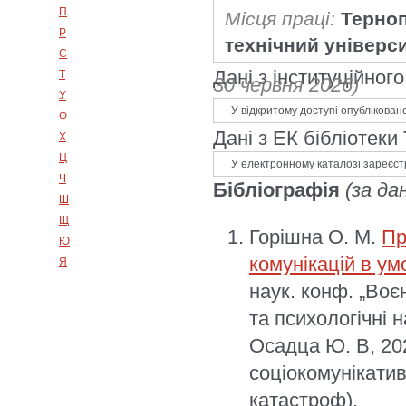
П
Місця праці:
Терноп
Р
технічний універси
С
Дані з інституційно
Т
30 червня 2026)
У
У відкритому доступі опублікован
Ф
Дані з ЕК бібліотеки
Х
Ц
У електронному каталозі зареєст
Ч
Бібліографія
(за да
Ш
Щ
Горішна О. М.
Пр
Ю
комунікацій в ум
Я
наук. конф. „Воє
та психологічні н
Осадца Ю. В, 20
соціокомунікатив
катастроф).