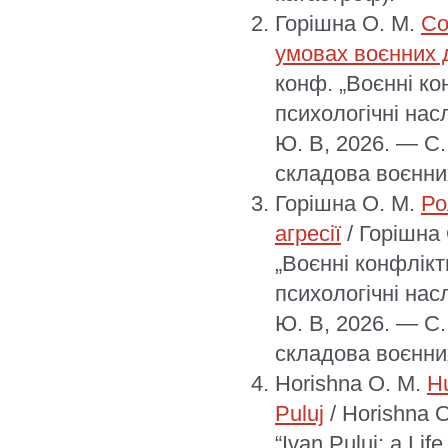
Горішна О. М.
Со
умовах воєнних 
конф. „Воєнні ко
психологічні насл
Ю. В, 2026. — С.
складова воєнних
Горішна О. М.
Ро
агресії
/ Горішна 
„Воєнні конфлікт
психологічні насл
Ю. В, 2026. — С.
складова воєнних
Horishna O. M.
Hu
Puluj
/ Horishna O
“Ivan Puluj: a Lif