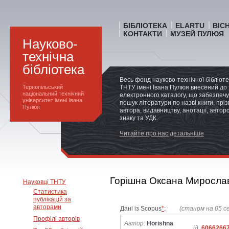
БІБЛІОТЕКА
ELARTU
ВІС
КОНТАКТИ
МУЗЕЙ ПУЛЮЯ
Науково-
технічна
бібліотека
Весь фонд науково-технічної бібліот
Тернопільський
ТНТУ імені Івана Пулюя внесений до
національний технічний
електронного каталогу, що забезпечу
університет імені Івана
пошук літератури по назві книги, прі
Пулюя
автора, видавництву, анотації, автор
знаку та УДК.
Читайте про нас детальніше
Горішна Оксана Миросла
Науковці ТНТУ
Статистика
публікацій за
авторами
Дані із Scopus
*
:
(станом на 05 с
Профілі авторів
Автор:
Horishna
ід.
6066266