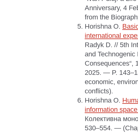
Anniversary, 4 F
from the Biography
Horishna O.
Basic
international expe
Radyk D. // 5th In
and Technogenic D
Consequences“, 15
2025. — P. 143–1
economic, environ
conflicts).
Horishna O.
Huma
information space
Колективна моног
530–554. — (Cha