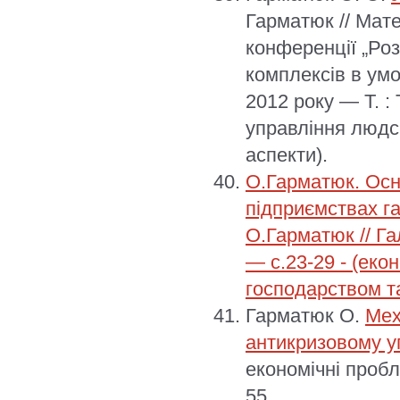
Гарматюк // Мате
конференції „Ро
комплексів в ум
2012 року — Т. :
управління людс
аспекти).
О.Гарматюк. Осн
підприємствах га
О.Гарматюк // Га
— с.23-29 - (еко
господарством т
Гарматюк О.
Мех
антикризовому у
економічні пробл
55.