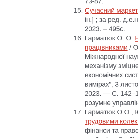
73-87.
Сучасний маркетин
ін.] ; за ред. д.
2023. – 495с.
Гарматюк О. О.
працівниками
/ О
Міжнародної нау
механізму зміцн
економічних сис
вимірах“, 3 лист
2023. — С. 142–
розумне управлін
Гарматюк О.О., 
трудовими колек
фінанси та право