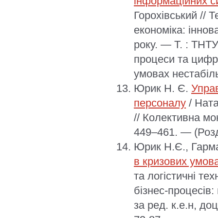
інформаційних си
Горохівський // 
економіка: іннов
року. — Т. : ТНТ
процеси та цифр
умовах нестабіль
Юрик Н. Є.
Упра
персоналу
/ Нат
// Колективна мо
449–461. — (Розд
Юрик Н.Є., Гарм
в кризових умов
та логістичні те
бізнес-процесів: 
за ред. к.е.н, до