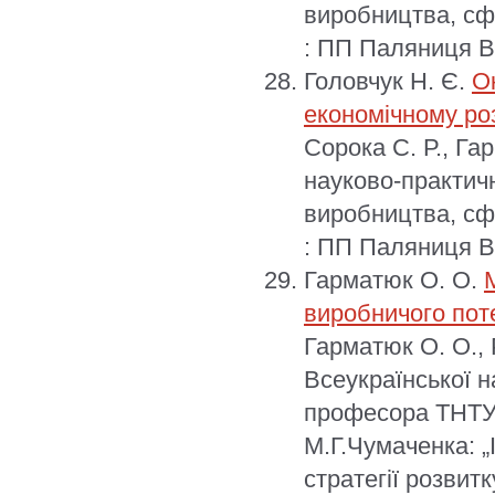
виробництва, сфе
: ПП Паляниця В.
Головчук Н. Є.
О
економічному ро
Сорока С. Р., Га
науково-практичн
виробництва, сфе
: ПП Паляниця В.
Гарматюк О. О.
виробничого пот
Гарматюк О. О., 
Всеукраїнської н
професора ТНТУ 
М.Г.Чумаченка: „
стратегії розвитк