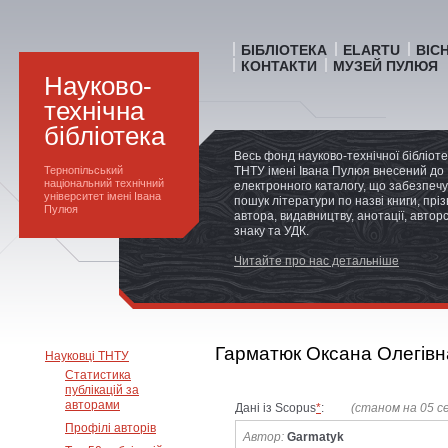
БІБЛІОТЕКА
ELARTU
ВІС
КОНТАКТИ
МУЗЕЙ ПУЛЮЯ
Науково-
технічна
бібліотека
Весь фонд науково-технічної бібліот
Тернопільський
ТНТУ імені Івана Пулюя внесений до
національний технічний
електронного каталогу, що забезпечу
університет імені Івана
пошук літератури по назві книги, прі
Пулюя
автора, видавництву, анотації, автор
знаку та УДК.
Читайте про нас детальніше
Гарматюк Оксана Олегівн
Науковці ТНТУ
Статистика
публікацій за
авторами
Дані із Scopus
*
:
(станом на 05 с
Профілі авторів
Автор:
Garmatyk