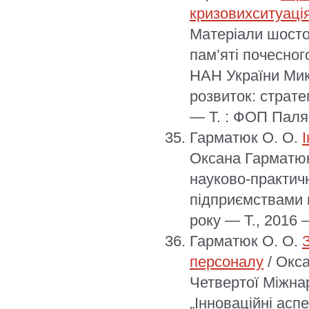
кризовихситуаці
Матеріали шостої
пам’яті почесно
НАН України Мик
розвиток: страте
— Т. : ФОП Палян
Гарматюк О. О.
Оксана Гарматюк
науково-практичн
підприємствами в
року — Т., 2016 
Гарматюк О. О.
персоналу
/ Окса
Четвертої Міжна
„Інноваційні асп