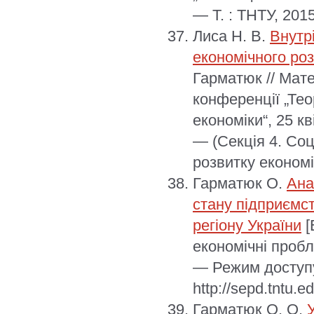
— Т. : ТНТУ, 201
Лиса Н. В.
Внутр
економічного ро
Гарматюк // Мат
конференції „Тео
економіки“, 25 к
— (Секція 4. Соц
розвитку економі
Гарматюк О.
Ана
стану підприємст
регіону України
[
економічні пробл
— Режим доступу
http://sepd.tntu.
Гарматюк О. О.