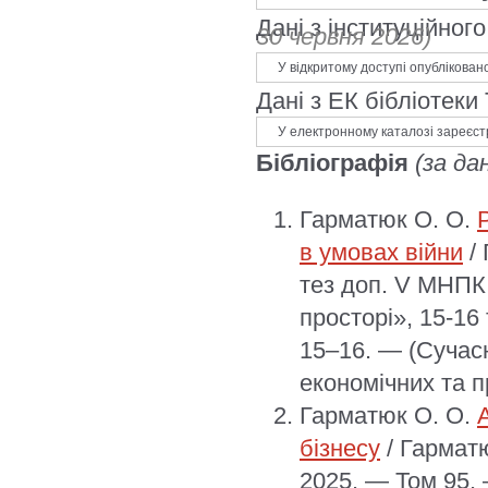
Дані з інституційно
30 червня 2026)
У відкритому доступі опублікован
Дані з ЕК бібліотеки
У електронному каталозі зареєст
Бібліографія
(за да
Гарматюк О. О.
в умовах війни
/ 
тез доп. V МНПК 
просторі», 15-16
15–16. — (Сучасн
економічних та п
Гарматюк О. О.
бізнесу
/ Гарматю
2025. — Том 95.