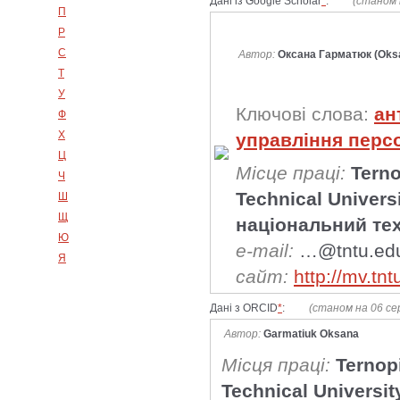
Дані із Google Scholar
*
:
(станом 
П
Р
С
Автор:
Оксана Гарматюк (Oks
Т
У
Ключові слова:
ан
Ф
Х
управління перс
Ц
Місце праці:
Terno
Ч
Technical Univer
Ш
Щ
національний те
Ю
e-mail:
…@tntu.ed
Я
сайт:
http://mv.tnt
Дані з ORCID
*
:
(станом на 06 се
Автор:
Garmatiuk Oksana
Місця праці:
Ternopi
Technical Universit