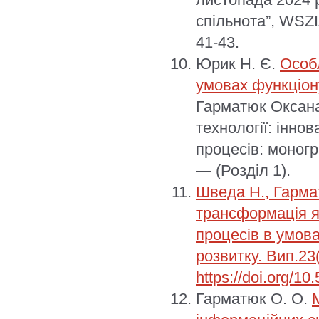
спільнота”, WSZI
41-43.
Юрик Н. Є.
Особ
умовах функціон
Гарматюк Оксана 
технології: інно
процесів: моногр
— (Розділ 1).
Шведа Н., Гарма
трансформація як
процесів в умова
розвитку. Вип.23(
https://doi.org/1
Гарматюк О. О.