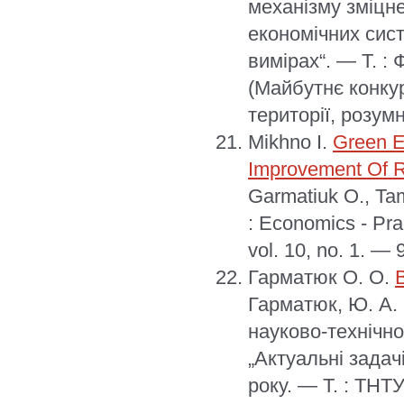
механізму зміцн
економічних сис
вимірах“. — Т. 
(Майбутнє конку
території, розумн
Mikhno I.
Green E
Improvement Of R
Garmatiuk O., Ta
: Economics - Pra
vol. 10, no. 1. 
Гарматюк О. О.
Гарматюк, Ю. А. 
науково-технічно
„Актуальні задач
року. — Т. : ТНТ