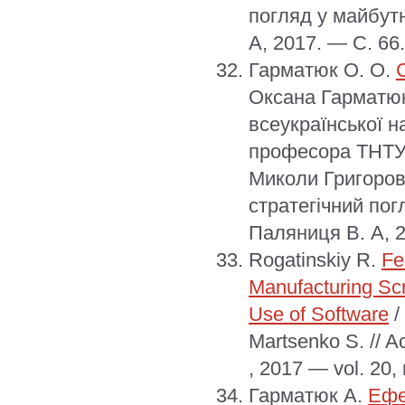
погляд у майбутн
А, 2017. — С. 66.
Гарматюк О. О.
Оксана Гарматюк
всеукраїнської н
професора ТНТУ 
Миколи Григоров
стратегічний пог
Паляниця В. А, 2
Rogatinskiy R.
Fe
Manufacturing Sc
Use of Software
/
Martsenko S. // A
, 2017 — vol. 20
Гарматюк А.
Ефе