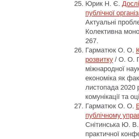
Юрик Н. Є.
Дослі
публічної організ
Актуальні пробле
Колективна моно
267.
Гарматюк О. О.
розвитку
/ О. О. 
міжнародної нау
економіка як фак
листопада 2020 р
комунікації та оц
Гарматюк О. О.
публічному упра
Снітинська Ю. В.
практичної конфе