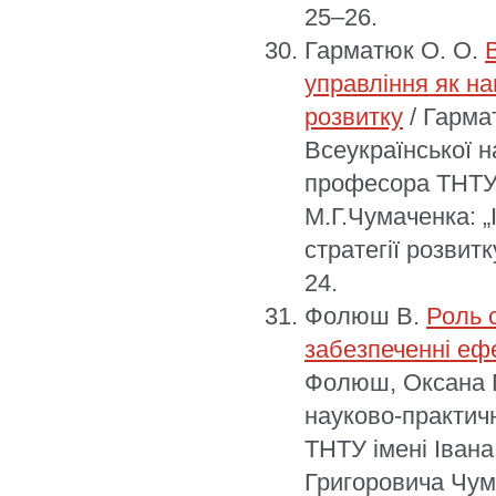
25–26.
Гарматюк О. О.
управління як н
розвитку
/ Гарма
Всеукраїнської н
професора ТНТУ 
М.Г.Чумаченка: „
стратегії розвитк
24.
Фолюш В.
Роль 
забезпеченні еф
Фолюш, Оксана Г
науково-практич
ТНТУ імені Іван
Григоровича Чума