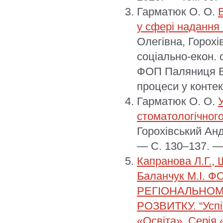
Гарматюк О. О.
у сфері надання
Олегівна, Горохі
соціально-екон. с
ФОП Паляниця В.
процеси у контек
Гарматюк О. О.
стоматологічног
Горохівський Анд
— С. 130–137. —
Капранова Л.Г., 
Баланчук М.І.
РЕГІОНАЛЬНОМ
РОЗВИТКУ. “Успіх
«Освіта», Серія 