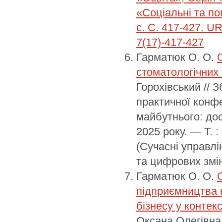
«Соціальні та по
с. С. 417-427. UR
7(17)-417-427
Гарматюк О. О.
стоматологічних
Горохівський // 
практичної конфе
майбутнього: дос
2025 року. — Т. 
(Сучасні управлі
та цифрових змін
Гарматюк О. О.
підприємництва 
бізнесу у конте
Оксана Олегівна