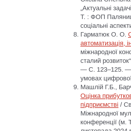
„Актуальні задач
Т. : ФОП Паляниц
соціальні аспект
Гарматюк О. О.
автоматизація, і
міжнародної конф
сталий розвиток“
— С. 123–125. —
умовах цифрової
Машлій Г.Б., Бар
Оцінка прибутков
підприємстві
/ Св
Міжнародної мул
конференції (м. 
листопада 2024 р.