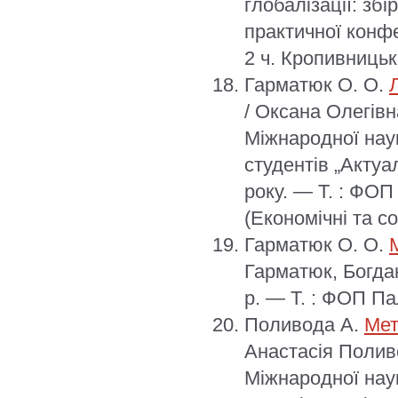
глобалізації: зб
практичної конфе
2 ч. Кропивницьк
Гарматюк О. О.
/ Оксана Олегівн
Міжнародної нау
студентів „Актуа
року. — Т. : ФОП
(Економічні та с
Гарматюк О. О.
Гарматюк, Богдан
р. — Т. : ФОП Па
Поливода А.
Мет
Анастасія Полив
Міжнародної нау