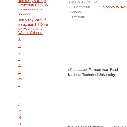
Топ 50 публікацій
Oksana
Garmatyk
науковців ТНТУ за
O.; Garmatiuk
ід.
57222535762
цитуваннями в
Oksana;
Scopus
Garmatiuk O.
Топ 50 публікацій
науковців ТНТУ за
цитуваннями в
Web of Science
А
Б
В
Г
Д
Місце праці:
Ternopil Ivan Puluj
Є
National Technical University
Ж
З
І
К
Л
М
Н
О