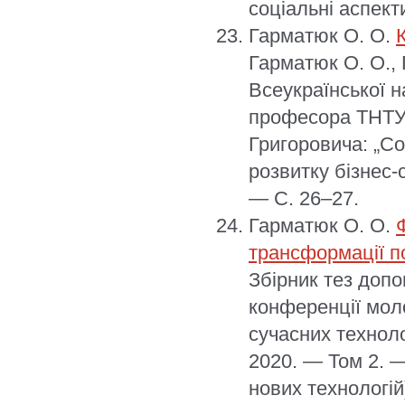
соціальні аспект
Гарматюк О. О.
Гарматюк О. О., 
Всеукраїнської н
професора ТНТУ,
Григоровича: „Со
розвитку бізнес-с
— С. 26–27.
Гарматюк О. О.
трансформації п
Збірник тез допо
конференції моло
сучасних техноло
2020. — Том 2. —
нових технологій