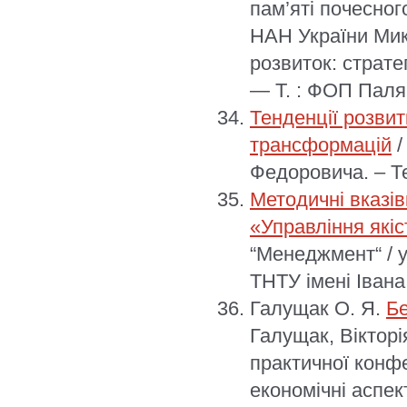
пам’яті почесно
НАН України Мик
розвиток: страте
— Т. : ФОП Палян
Тенденції розвит
трансформацій
/
Федоровича. – Те
Методичні вказів
«Управління які
“Менеджмент“ / ук
ТНТУ імені Івана
Галущак О. Я.
Бе
Галущак, Вікторі
практичної конфе
економічні аспек