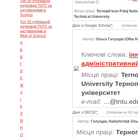
Топ 50 публікацій
Halushchak O.
науковців ТНТУ за
цитуваннями в
Місце праці:
Ternopil Ivan Puluj Nati
Scopus
Technical University
Топ 50 публікацій
Дані із Google Scholar
*
:
(станом 
науковців ТНТУ за
цитуваннями в
Web of Science
Автор:
Ольга Галущак (Olha H
А
Б
Ключові слова:
ін
В
адміністративни
Г
Д
Місце праці:
Terno
Є
University Терно
Ж
університет
З
І
e-mail:
…@tntu.ed
К
Дані з ORCID
*
:
(станом на 06 се
Л
М
Автор:
Галущак, Halushchak Ольг
Н
Місця праці:
Терноп
О