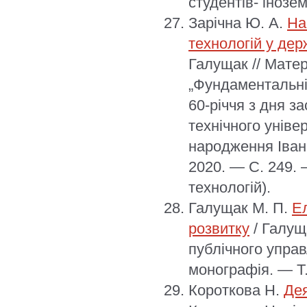
студентів- інозем
Зарічна Ю. А.
На
технологій у дер
Галущак // Матер
„Фундаментальні
60-річчя з дня з
технічного уніве
народження Івана
2020. — С. 249. 
технологій).
Галущак М. П.
Е
розвитку
/ Галущ
публічного управ
монографія. — Т
Короткова Н.
Дея