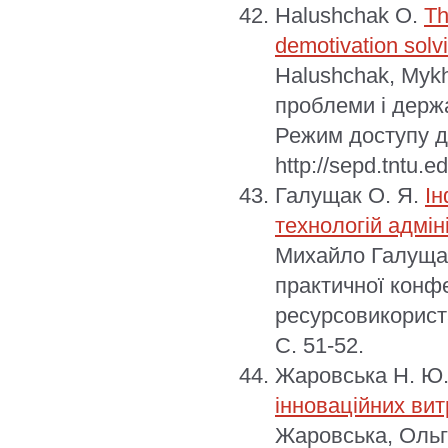
Halushchak O.
Th
demotivation solvi
Halushchak, Mykh
проблеми і держа
Режим доступу д
http://sepd.tntu.e
Галущак О. Я.
Ін
технологій адмі
Михайло Галущак
практичної конфе
ресурсовикориста
С. 51-52.
Жаровська Н. Ю
інноваційних ви
Жаровська, Ольг