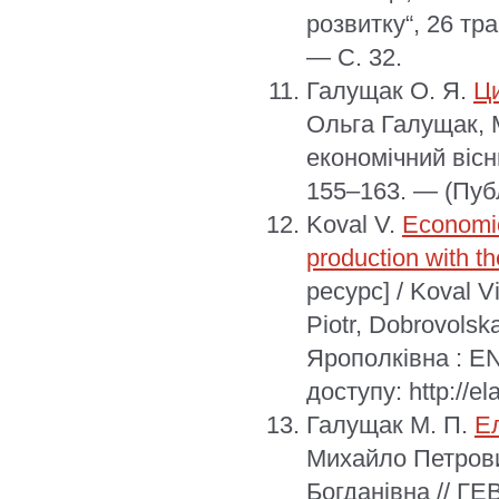
розвитку“, 26 тр
— С. 32.
Галущак О. Я.
Ци
Ольга Галущак, 
економічний вісн
155–163. — (Публ
Koval V.
Economic
production with t
ресурс] / Koval V
Piotr, Dobrovols
Ярополківна : 
доступу: http://el
Галущак М. П.
Ел
Михайло Петрови
Богданівна // ГЕ