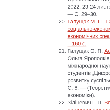
2022, 23-24 лист
— С. 29–30.
Галущак М. П., Г
соціально-економ
економічних спе
– 160 с.
Галущак О. Я.
Ас
Ольга Ярополківн
міжнародної нау
студентів „Цифро
розвитку суспіль
С. 6. — (Теорети
економіки).
Зіліневич Г. П.
Вп
національних пр