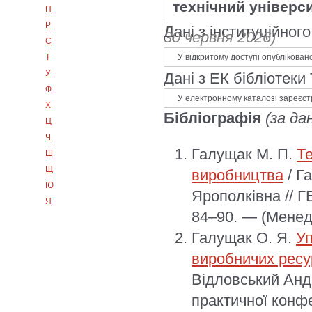
технічний універси
П
Р
Дані з інституційно
30 червня 2026)
С
У відкритому доступі опублікован
Т
У
Дані з ЕК бібліотеки
Ф
У електронному каталозі зареєст
Х
Бібліографія
(за да
Ц
Ч
Галущак М. П.
Те
Ш
Щ
виробництва
/ Г
Ю
Ярополківна // Г
Я
84–90. — (Менед
Галущак О. Я.
Уп
виробничих ресу
Відловський Анд
практичної конф