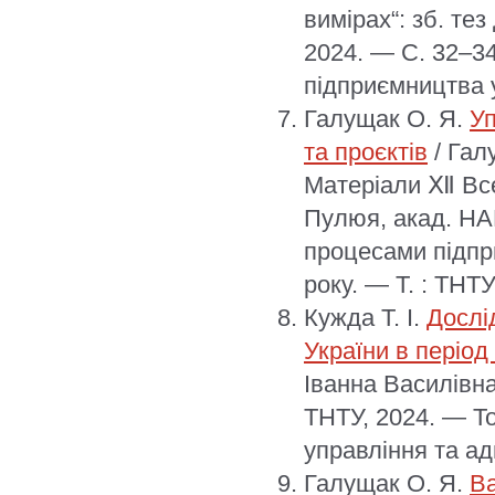
вимірах“: зб. тез
2024. — С. 32–34
підприємництва у
Галущак О. Я.
Уп
та проєктів
/ Гал
Матеріали Ⅻ Всеу
Пулюя, акад. НАН
процесами підпри
року. — Т. : ТНТУ
Кужда Т. І.
Дослі
України в період
Іванна Василівна
ТНТУ, 2024. — Т
управління та ад
Галущак О. Я.
Ва