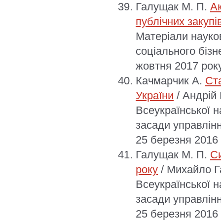
Галущак М. П.
А
публічних закупі
Матеріали науко
соціального бізн
жовтня 2017 року
Качмарчик А.
Ста
України
/ Андрій
Всеукраїнської н
засади управлінн
25 березня 2016 
Галущак М. П.
Си
року
/ Михайло Г
Всеукраїнської н
засади управлінн
25 березня 2016 