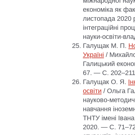
міжнародної нау
економіка як фак
листопада 2020 р
інтеграційні про
науки-освіти-влад
Галущак М. П.
Но
Україні
/ Михайло
Галицький економ
67. — С. 202–211
Галущак О. Я.
Ін
освіти
/ Ольга Г
науково-методичн
навчання іноземн
ТНТУ імені Івана
2020. — С. 71–7