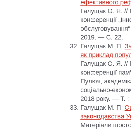
ефективного реф
Галущак О. Я. //
конференції „Інн
обслуговування“,
2019. — С. 22.
Галущак М. П.
За
як приклад попул
Галущак О. Я. //
конференції пам’
Пулюя, академіка
соціально-економ
2018 року. — T. :
Галущак М. П.
Оц
законодавства У
Матеріали шостої