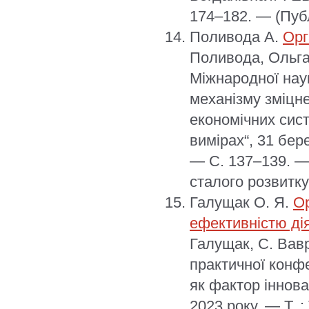
174–182. — (Публ
Поливода А.
Орг
Поливода, Ольга
Міжнародної нау
механізму зміцн
економічних сис
вимірах“, 31 бер
— С. 137–139. — 
сталого розвитку
Галущак О. Я.
Ор
ефективністю ді
Галущак, С. Вав
практичної конфе
як фактор іннова
2023 року. — Т. 