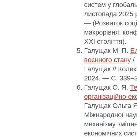
систем у глобаль
листопада 2025 р
— (Розвиток соці
макрорівня: конф
XXI століття).
Галущак М. П.
Ел
воєнного стану
/
Галущак // Коле
2024. — С. 339–3
Галущак О. Я.
Те
організаційно-е
Галущак Ольга Я
Міжнародної нау
механізму зміцн
економічних сис