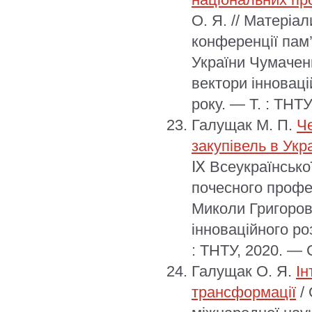
О. Я. // Матеріа
конференції пам
України Чумаченк
вектори інноваці
року. — Т. : ТНТУ
Галущак М. П.
Ч
закупівель в Укра
Ⅸ Всеукраїнської
почесного профе
Миколи Григорови
інноваційного роз
: ТНТУ, 2020. — С
Галущак О. Я.
Ін
трансформації
/ 