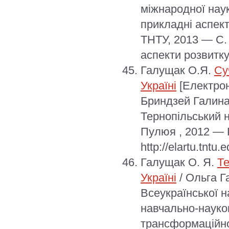
міжнародної наук
прикладні аспект
ТНТУ, 2013 — С. 
аспекти розвитку
Галущак О.Я.
Су
Україні
[Електрон
Бриндзей Галина,
Тернопільський н
Пулюя , 2012 — 
http://elartu.tnt
Галущак О. Я.
Те
Україні
/ Ольга Г
Всеукраїнської н
навчально-науко
трансформаційної