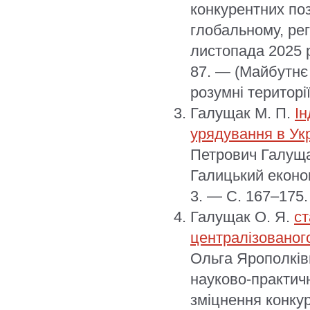
конкурентних по
глобальному, рег
листопада 2025 р
87. — (Майбутнє
розумні території
Галущак М. П.
Ін
урядування в Укр
Петрович Галуща
Галицький економ
3. — С. 167–175.
Галущак О. Я.
ст
централізованого
Ольга Ярополків
науково-практич
зміцнення конку