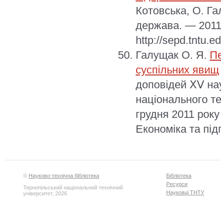
Котовська, О. Га
держава. — 2011.
http://sepd.tntu.
Галущак О. Я.
Пе
суспільних явищ
доповідей ⅩⅤ на
національного те
грудня 2011 року
Економіка та під
©
Науково-технічна бібліотека
Бібліотека
Ресурси
Тернопільський національний технічний
Науковці ТНТУ
університет, 2026