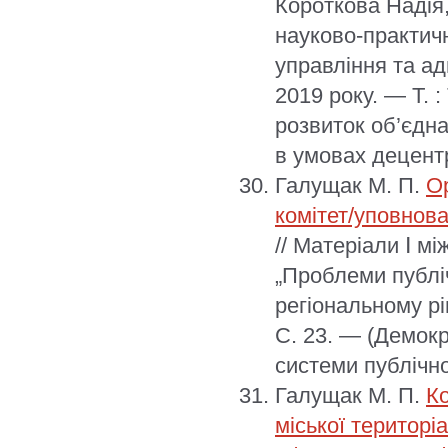
Короткова Надія,
науково-практич
управління та ад
2019 року. — Т. 
розвиток об’єдна
в умовах децентр
Галущак М. П.
Ор
комітет/уповнов
// Матеріали Ⅰ м
„Проблеми публіч
регіональному рі
С. 23. — (Демок
системи публічно
Галущак М. П.
Ко
міської територі