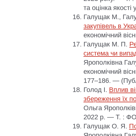
та оцінка якості
Галущак М., Гал
закупівель в Укр
економічний вісн
Галущак М. П.
Ре
система чи випа
Ярополківна Галу
економічний вісн
177–186. — (Публ
Голод І.
Вплив ві
збереження їх по
Ольга Ярополків
2022 р. — Т. : Ф
Галущак О. Я.
По
Ярополківна Гал