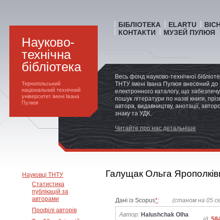
БІБЛІОТЕКА
ELARTU
ВІС
КОНТАКТИ
МУЗЕЙ ПУЛЮЯ
Науково-
технічна
бібліотека
Весь фонд науково-технічної бібліот
Тернопільський
ТНТУ імені Івана Пулюя внесений до
національний технічний
електронного каталогу, що забезпечу
університет імені Івана
пошук літератури по назві книги, прі
Пулюя
автора, видавництву, анотації, автор
знаку та УДК.
Читайте про нас детальніше
Галущак Ольга Ярополків
Науковці ТНТУ
Статистика
публікацій за
авторами
Дані із Scopus
*
:
(станом на 05 с
Профілі авторів
Автор:
Halushchak Olha
ід.
58