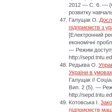
2012 — С. 6. — (
розвитку навчал
Галущак О.
Досл
підприємств з у
[Електронний рес
економічні пробл
— Режим доступу
http://sepd.tntu.
Редьква О.
Упра
України в умовах
Галущак // Соці
Вип. 2 (5). — Ре
http://sepd.tntu.e
Котовська І.
Зако
підприємств маш