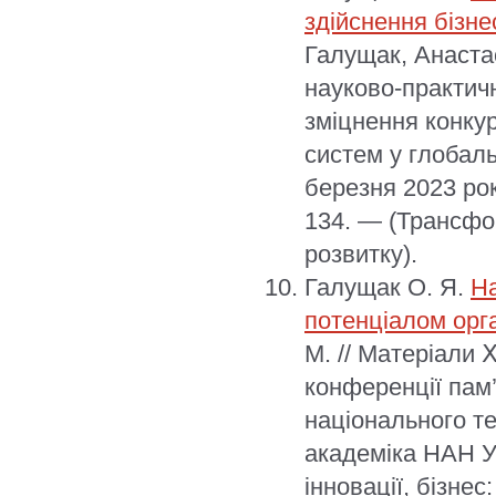
здійснення бізн
Галущак, Анаста
науково-практич
зміцнення конку
систем у глобаль
березня 2023 рок
134. — (Трансфор
розвитку).
Галущак О. Я.
Н
потенціалом орга
М. // Матеріали 
конференції пам
національного те
академіка НАН У
інновації, бізне