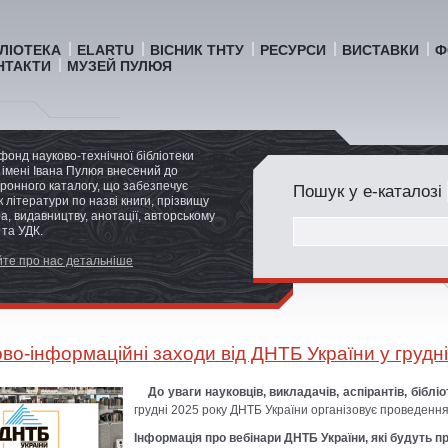
БЛІОТЕКА
ELARTU
ВІСНИК ТНТУ
РЕСУРСИ
ВИСТАВКИ
Ф
НТАКТИ
МУЗЕЙ ПУЛЮЯ
фонд науково-технічної бібліотеки
імені Івана Пулюя внесений до
ронного каталогу, що забезпечує
Пошук у е-каталозі
 літератури по назві книги, прізвищу
а, видавництву, анотації, авторському
 та УДК.
те про нас детальніше
во-інформаційні заходи від ДНТБ України у грудні
До уваги науковців, викладачів, аспірантів, бібліо
грудні 2025 року ДНТБ України організовує проведення
Інформація про вебінари ДНТБ України, які будуть пр