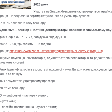
2025 року
Участь у вебінарах безкоштовна, проводяться україн
рація. Передбачено сертифікат учасника за умови присутності
е 90 % основного часу вебінару.
рудня 2025 – вебінар
«
Постійні ідентифікатори: навігація в глобальному на
ерка: Софія ЖЕРЕБЧУК, завідуюча відділу ДНТБ
ок: о 12-00, тривалість – 1,5 години.
трація:
https://us02web.zoom.us/meeting/register/1wgNbE2lTySBqtiNfg3uTg
шуємо науковців, бібліотекарів, адміністраторів репозитаріїв та редакторів 
вяченому системі
йних ідентифікаторів в екосистемі відкритої науки. Ви дізнаєтесь, як сучасні і
вання та пошуку
вих результатів у цифровому просторі.
ві теми вебінару:
D — цифровий «паспорт» вченого;
– установи;
 постійні посилання на наукові об’єкти;