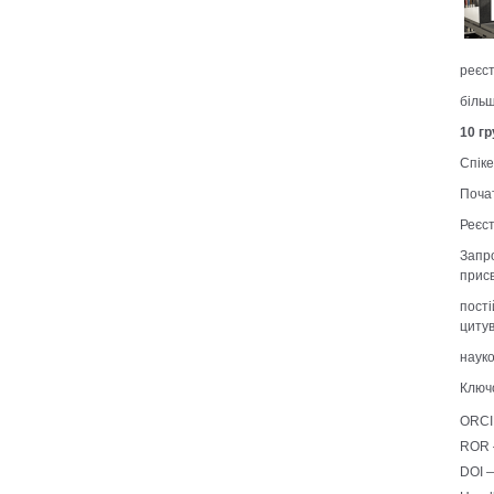
реєст
більш
10 г
Спік
Почат
Реєс
Запро
прис
пості
циту
науко
Ключо
ORCI
ROR 
DOI —