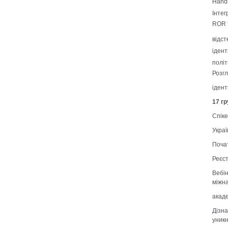
Handl
Інтег
ROR т
відст
ідент
політ
Розгл
ідент
17 г
Спік
Украї
Почат
Реєс
Вебі
міжна
акаде
Дізн
уникн