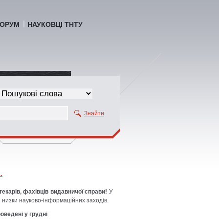
ОРУМ
НАУКОВЦІ ТНТУ
Знайти
.
текарів, фахівців видавничої справи!
У
 низки науково-інформаційних заходів.
оведені у грудні