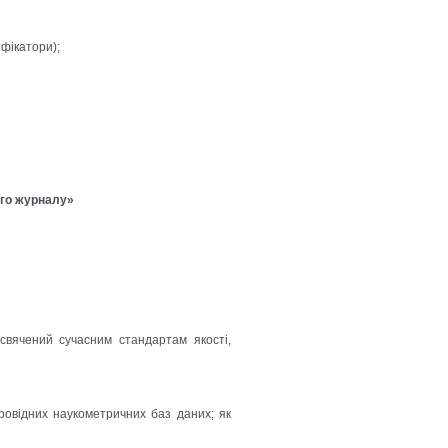
ифікатори);
ого журналу»
исвячений сучасним стандартам якості,
ровідних наукометричних баз даних; як