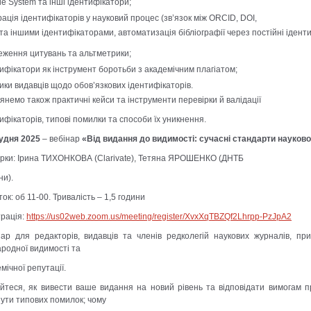
e System та інші ідентифікатори;
рація ідентифікаторів у науковий процес (зв’язок між ORCID, DOI,
а іншими ідентифікаторами, автоматизація бібліографії через постійні ідент
еження цитувань та альтметрики;
ифікатори як інструмент боротьби з академічним плагіатом;
ики видавців щодо обов’язкових ідентифікаторів.
янемо також практичні кейси та інструменти перевірки й валідації
ифікаторів, типові помилки та способи їх уникнення.
рудня 2025
– вебінар
«Від видання до видимості: сучасні стандарти науков
ерки: Ірина ТИХОНКОВА (Clarivate), Тетяна ЯРОШЕНКО (ДНТБ
ни).
ок: об 11-00. Тривалість – 1,5 години
трація:
https://us02web.zoom.us/meeting/register/XvxXqTBZQf2Lhrpp-PzJpA2
нар для редакторів, видавців та членів редколегій наукових журналів, пр
родної видимості та
мічної репутації.
айтеся, як вивести ваше видання на новий рівень та відповідати вимогам п
ути типових помилок; чому