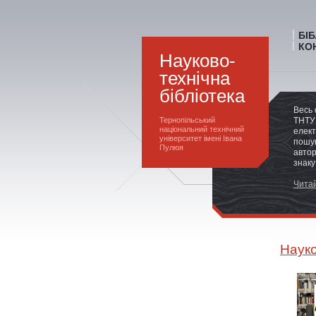
БІ
КО
Науково-
технічна
бібліотека
Весь 
Тернопільський
ТНТУ 
національний технічний
елект
університет імені Івана
пошук
Пулюя
автор
знаку
Читай
Науко