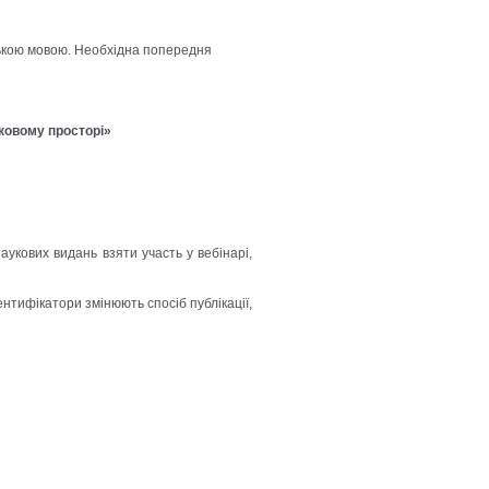
ською мовою. Необхідна попередня
уковому просторі»
наукових видань взяти участь у вебінарі,
дентифікатори змінюють спосіб публікації,