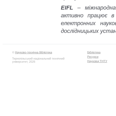
EIFL
– міжнародна 
активно працює в
електронних науков
дослідницьких устано
©
Науково-технічна бібліотека
Бібліотека
Ресурси
Тернопільський національний технічний
Науковці ТНТУ
університет, 2026