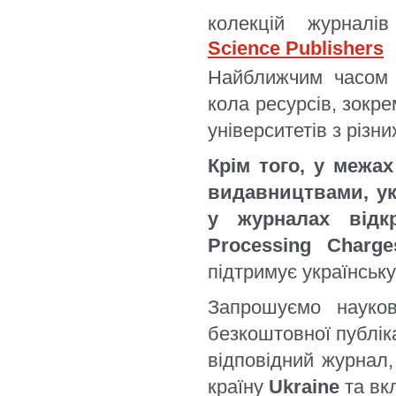
колекцій журналі
Science Publishers
Найближчим часом 
кола ресурсів, зокр
університетів з різни
Крім того, у межах
видавництвами, укр
у журналах відк
Processing Charg
підтримує українську
Запрошуємо науков
безкоштовної публік
відповідний журнал,
країну
Ukraine
та вк