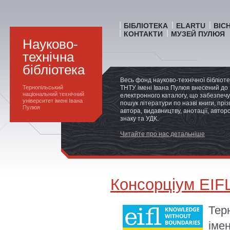
БІБЛІОТЕКА
ELARTU
ВІС
КОНТАКТИ
МУЗЕЙ ПУЛЮЯ
Науково-
технічна
бібліотека
Весь фонд науково-технічної бібліот
Тернопільський
ТНТУ імені Івана Пулюя внесений до
національний технічний
електронного каталогу, що забезпечу
університет імені Івана
пошук літератури по назві книги, прі
Пулюя
автора, видавництву, анотації, автор
знаку та УДК.
Читайте про нас детальніше
Консорціум EIF
Тер
іме