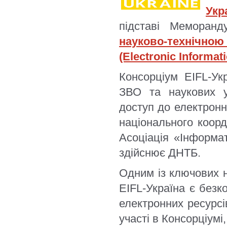
Укр
підставі Меморан
науково-технічно
(Electronic Informati
Консорціум EIFL-Ук
ЗВО та наукових ус
доступ до електронн
національного коорд
Асоціація «Інформа
здійснює ДНТБ.
Одним із ключових н
EIFL-Україна є безк
електронних ресурс
участі в Консорціумі