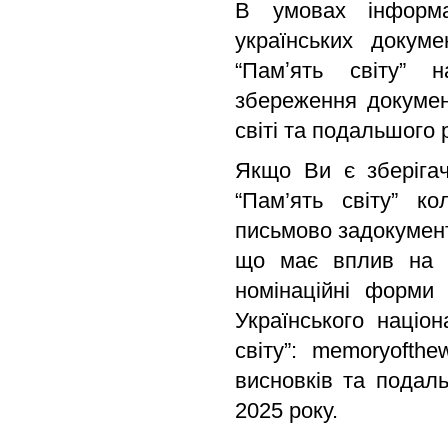
В умовах інформа
українських докум
“Памʼять світу” 
збереження докумен
світі та подальшого
Якщо Ви є зберігач
“Пам’ять світу” ко
письмово задокумент
що має вплив на і
номінаційні форми
Українського націо
світу”: memoryofthe
висновків та подал
2025 року.