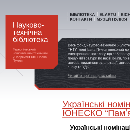
БІБЛІОТЕКА
ELARTU
ВІС
КОНТАКТИ
МУЗЕЙ ПУЛЮЯ
Науково-
технічна
бібліотека
Весь фонд науково-технічної бібліот
Тернопільський
ТНТУ імені Івана Пулюя внесений до
національний технічний
електронного каталогу, що забезпечу
університет імені Івана
пошук літератури по назві книги, прі
Пулюя
автора, видавництву, анотації, автор
знаку та УДК.
Читайте про нас детальніше
Українські номі
ЮНЕСКО “Памʼят
Українські номіна