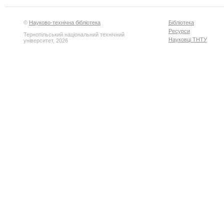
©
Науково-технічна бібліотека
Бібліотека
Ресурси
Тернопільський національний технічний
Науковці ТНТУ
університет, 2026