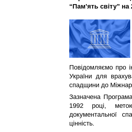
“Памʼять світу” на 
Повідомляємо про і
України для врахув
спадщини до Міжнаро
Зазначена Програма
1992 році, мето
документальної сп
цінність.